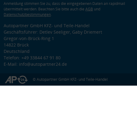
Anmeldung stimmen Sie zu, dass die eingegebenen Daten an rapidmail
übermittelt werden. Beachten Sie bitte auch die
AGB
und
Datenschutzbestimmungen
.
Autopartner GmbH KFZ- und Teile-Handel
Geschäftsführer: Detlev Seeliger, Gaby Driemert
Gregor-von-Brück-Ring 1
14822 Brück
Deutschland
Telefon: +49 33844 67 91 80
E-Mail: info@autopartner24.de
© Autopartner GmbH KFZ- und Teile-Handel