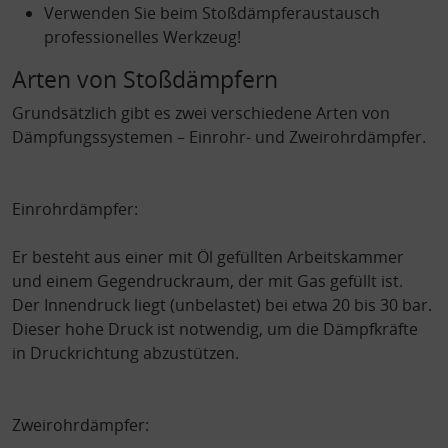
Entwicklung und Verbesserung der Angebote
Verwenden Sie beim Stoßdämpferaustausch
Verwendung reduzierter Daten zur Auswahl von Inhalten
professionelles Werkzeug!
Besondere Features:
Arten von Stoßdämpfern
Verwendung genauer Standortdaten
Endgeräteeigenschaften zur Identifikation aktiv abfragen
Grundsätzlich gibt es zwei verschiedene Arten von
Dämpfungssystemen – Einrohr- und Zweirohrdämpfer.
Einrohrdämpfer:
Er besteht aus einer mit Öl gefüllten Arbeitskammer
und einem Gegendruckraum, der mit Gas gefüllt ist.
Der Innendruck liegt (unbelastet) bei etwa 20 bis 30 bar.
Dieser hohe Druck ist notwendig, um die Dämpfkräfte
in Druckrichtung abzustützen.
Zweirohrdämpfer: