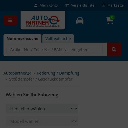
Mein Konto
Vergleichsliste
Merkzettel
0
Nummernsuche
Volltextsuche
Autopartner24
Federung / Dämpfung
Stoßdämpfer / Gasdruckdämpfer
Wählen Sie Ihr Fahrzeug