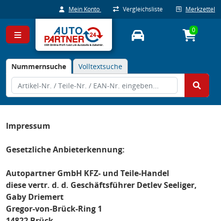
Mein Konto
Vergleichsliste
Merkzettel
0
Nummernsuche
Volltextsuche
Impressum
Gesetzliche Anbieterkennung:
Autopartner GmbH KFZ- und Teile-Handel
diese vertr. d. d. Geschäftsführer Detlev Seeliger,
Gaby Driemert
Gregor-von-Brück-Ring 1
14822 Brück