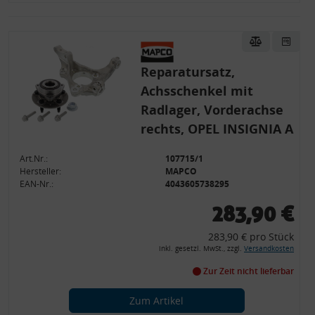
Verwendung genauer Standortdaten
Endgeräteeigenschaften zur Identifikation aktiv abfragen
Reparatursatz,
Achsschenkel mit
Radlager, Vorderachse
rechts, OPEL INSIGNIA A
Art.Nr.:
107715/1
Hersteller:
MAPCO
EAN-Nr.:
4043605738295
283,90 €
283,90 € pro Stück
inkl. gesetzl. MwSt., zzgl.
Versandkosten
Zur Zeit nicht lieferbar
Zum Artikel