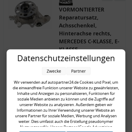
VORMONTIERTER
Reparatursatz,
Achsschenkel,
Hinterachse rechts,
MERCEDES C-KLASSE, E-
KLASSE
Datenschutzeinstellungen
Art.Nr.:
107853/4
Hersteller:
MAPCO
Zwecke
Partner
EAN-Nr.:
4043605492890
129,90 €
Wir verwenden auf autopartner24.de Cookies und Pixel, um
die einwandfreie Funktion unserer Website zu gewährleisten,
Inhalte und Anzeigen zu personalisieren, Funktionen für
129,90 € pro Stück
soziale Medien anbieten zu können und die Zugriffe auf
inkl. gesetzl. MwSt., zzgl.
Versandkosten
unserer Website zu analysieren. Außerdem geben wir
Verfügbar
Lieferzeit: 1-2 Tage
Informationen zu Ihrer Verwendung unserer Website an
unsere Partner für soziale Medien, Werbung und Analysen
Zum Artikel
weiter. Dies umfasst auch die Erstellung pseudonymer
Nutzungsprofile. Unsere Partner (Google Advertising