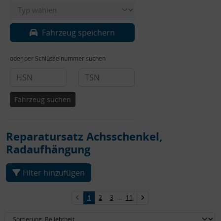
Fahrzeug speichern
oder per Schlüsselnummer suchen
Fahrzeug suchen
Reparatursatz Achsschenkel,
Radaufhängung
Filter hinzufügen
1
2
3
...
11