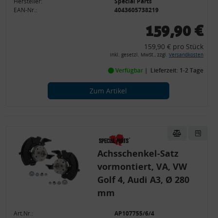
Hersteller:
Special Parts
EAN-Nr.:
4043605738219
159,90 €
159,90 € pro Stück
inkl. gesetzl. MwSt., zzgl.
Versandkosten
Verfügbar
Lieferzeit: 1-2 Tage
Zum Artikel
Achsschenkel-Satz
vormontiert, VA, VW
Golf 4, Audi A3, Ø 280
mm
Art.Nr.:
AP107755/6/4