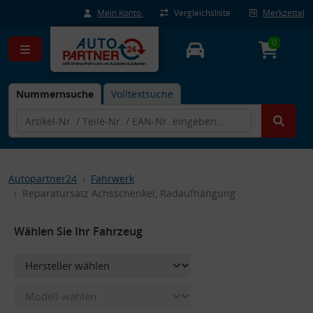
Mein Konto
Vergleichsliste
Merkzettel
0
Nummernsuche
Volltextsuche
Autopartner24
Fahrwerk
Reparatursatz Achsschenkel, Radaufhängung
Wählen Sie Ihr Fahrzeug