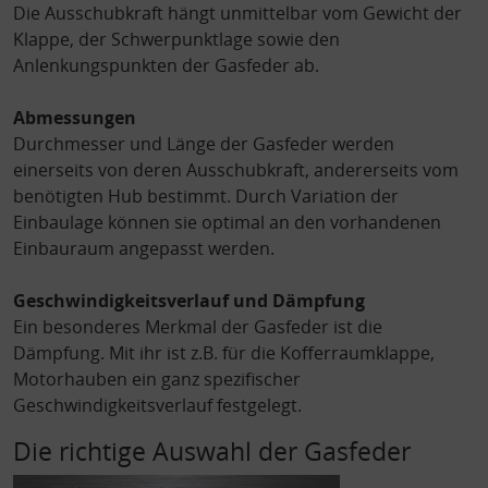
Erstellung von Profilen für personalisierte Werbung
Die Ausschubkraft hängt unmittelbar vom Gewicht der
Verwendung von Profilen zur Auswahl personalisierter Werbung
Klappe, der Schwerpunktlage sowie den
Erstellung von Profilen zur Personalisierung von Inhalten
Verwendung von Profilen zur Auswahl personalisierter Inhalte
Anlenkungspunkten der Gasfeder ab.
Messung der Werbeleistung
Messung der Performance von Inhalten
Analyse von Zielgruppen durch Statistiken oder Kombinationen
Abmessungen
von Daten aus verschiedenen Quellen
Durchmesser und Länge der Gasfeder werden
Entwicklung und Verbesserung der Angebote
Verwendung reduzierter Daten zur Auswahl von Inhalten
einerseits von deren Ausschubkraft, andererseits vom
benötigten Hub bestimmt. Durch Variation der
Besondere Features:
Einbaulage können sie optimal an den vorhandenen
Verwendung genauer Standortdaten
Endgeräteeigenschaften zur Identifikation aktiv abfragen
Einbauraum angepasst werden.
Geschwindigkeitsverlauf und Dämpfung
Ein besonderes Merkmal der Gasfeder ist die
Dämpfung. Mit ihr ist z.B. für die Kofferraumklappe,
Motorhauben ein ganz spezifischer
Geschwindigkeitsverlauf festgelegt.
Die richtige Auswahl der Gasfeder