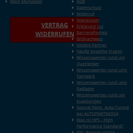
Mein Merkzettel
AGB
Datenschutz
Widerruf
Impressum
VERTRAG
Erklärung zur
Barrierefreiheit
WIDERRUFEN
Bildnachweis
Unsere Partner
Häufig gestellte Fragen
Wissenswertes rund um
Querlenker
Wissenswertes rund ums
Fahrwerk
Wissenswertes rund ums
Radlager
Wissenswertes rund um
Kupplungen
Special Parts: Auto-Tuning
bei AUTOPARTNER24
Was ist HPS - High
Performance Standard?
EBC-Bremse richtig