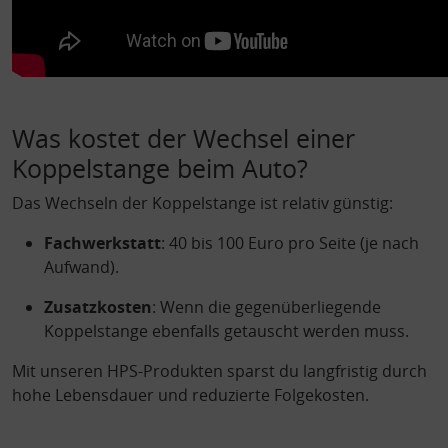
Erstellung von Profilen für personalisierte Werbung
Verwendung von Profilen zur Auswahl personalisiert
Erstellung von Profilen zur Personalisierung von Inhal
Verwendung von Profilen zur Auswahl personalisierter
Messung der Werbeleistung
Messung der Performance von Inhalten
Analyse von Zielgruppen durch Statistiken oder Komb
von Daten aus verschiedenen Quellen
Was kostet der Wechsel einer
Entwicklung und Verbesserung der Angebote
Verwendung reduzierter Daten zur Auswahl von Inhal
Koppelstange beim Auto?
Besondere Features:
Das Wechseln der Koppelstange ist relativ günstig:
Verwendung genauer Standortdaten
Endgeräteeigenschaften zur Identifikation aktiv abfra
Fachwerkstatt
: 40 bis 100 Euro pro Seite (je nach
Aufwand).
Zusatzkosten
: Wenn die gegenüberliegende
Koppelstange ebenfalls getauscht werden muss.
Mit unseren HPS-Produkten sparst du langfristig durch
hohe Lebensdauer und reduzierte Folgekosten.