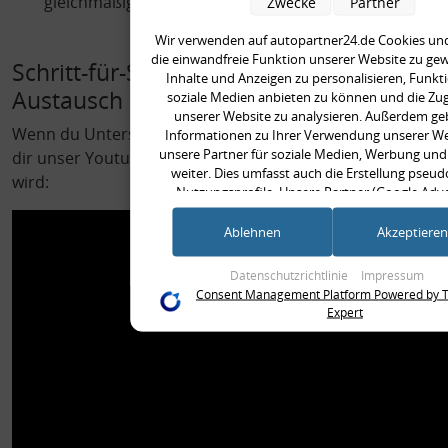
gleichmäßige Stabilität zu gewährleisten.
Zwecke
Partner
Wir verwenden auf autopartner24.de Cookies und
die einwandfreie Funktion unserer Website zu gew
Schritt-für-Schritt-Anleitung zum
Inhalte und Anzeigen zu personalisieren, Funkt
Austausch
soziale Medien anbieten zu können und die Zugr
unserer Website zu analysieren. Außerdem ge
Wenn du Unterstützung beim Wechsel benötigst, hilft
Informationen zu Ihrer Verwendung unserer We
unsere Partner für soziale Medien, Werbung un
dir unser Youtube-Video, in dem alles genau erklärt
weiter. Dies umfasst auch die Erstellung pse
wird:
Nutzungsprofile. Unsere Partner (Google Adve
Products) führen diese Informationen möglicher
weiteren Daten zusammen, die Sie ihnen bereitges
Ablehnen
Akzeptieren
(bspw. anhand eines persönlichen Accounts) oder
im Rahmen Ihrer Nutzung der Dienste gesamme
Datenschutzrichtlinie
Impressum
(bspw. Nutzungsdaten anderer Geräte). Ihre Einwi
Consent Management Platform Powered by T
Nutzung von Cookies und Pixeln können Sie je
Expert
widerrufen, indem Sie auf den Datenschutz-But
unten klicken und dort die entsprechenden An
vornehmen.
Zwecke der Datenverarbeitung durch unsere P
Speichern von oder Zugriff auf Informationen auf ein
Verwendung reduzierter Daten zur Auswahl von Werb