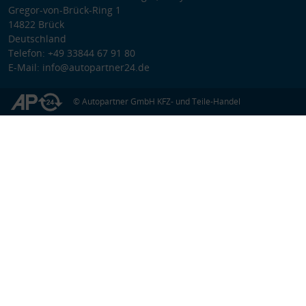
Gregor-von-Brück-Ring 1
14822 Brück
Deutschland
Telefon: +49 33844 67 91 80
E-Mail: info@autopartner24.de
© Autopartner GmbH KFZ- und Teile-Handel