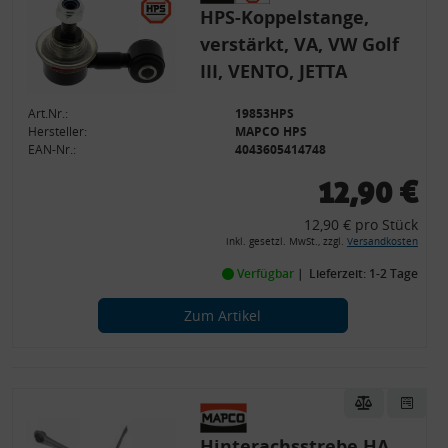
HPS-Koppelstange,
verstärkt, VA, VW Golf
III, VENTO, JETTA
Art.Nr.:
19853HPS
Hersteller:
MAPCO HPS
EAN-Nr.:
4043605414748
12,90 €
12,90 € pro Stück
inkl. gesetzl. MwSt., zzgl.
Versandkosten
Verfügbar
Lieferzeit: 1-2 Tage
Zum Artikel
Hinterachsstrebe HA