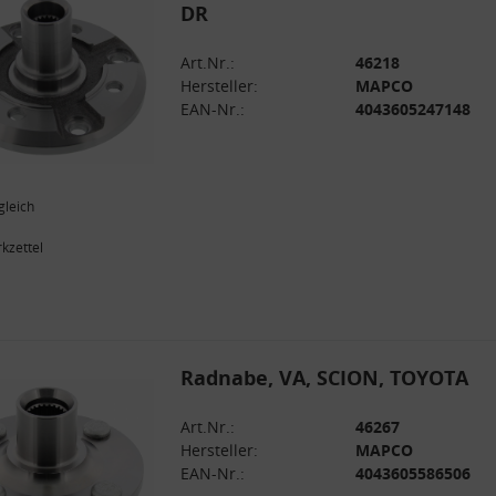
DR
Verwendung genauer Standortdaten
Endgeräteeigenschaften zur Identifikation aktiv abfragen
Art.Nr.:
46218
Hersteller:
MAPCO
EAN-Nr.:
4043605247148
gleich
kzettel
Radnabe, VA, SCION, TOYOTA
Art.Nr.:
46267
Hersteller:
MAPCO
EAN-Nr.:
4043605586506