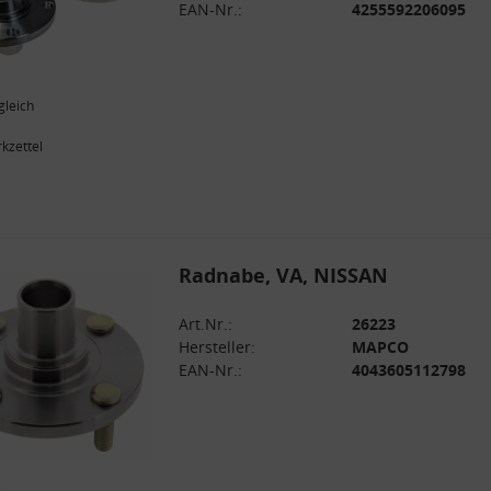
EAN-Nr.:
4255592206095
gleich
kzettel
Radnabe, VA, NISSAN
Art.Nr.:
26223
Hersteller:
MAPCO
EAN-Nr.:
4043605112798