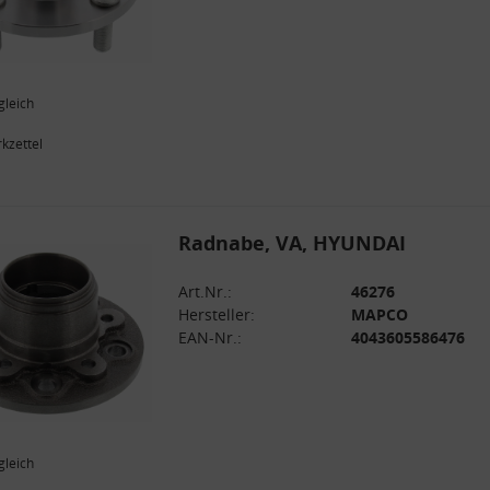
gleich
kzettel
Radnabe, VA, HYUNDAI
Art.Nr.:
46276
Hersteller:
MAPCO
EAN-Nr.:
4043605586476
gleich