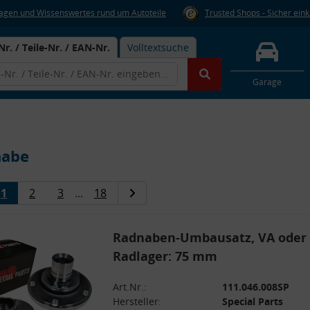
Fragen und Wissenswertes rund um Autoteile
Trusted Shops - Sicher ein
Nr. / Teile-Nr. / EAN-Nr.
Volltextsuche
Garage
nabe
1
2
3
...
18
Radnaben-Umbausatz, VA oder H
Radlager: 75 mm
Art.Nr.:
111.046.008SP
Hersteller:
Special Parts