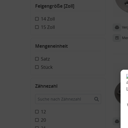
Felgengröße [Zoll]
14 Zoll
15 Zoll
Ver
Mer
Mengeneinheit
Satz
Stück
Zähnezahl
12
20
Ver