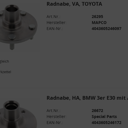
Radnabe, VA, TOYOTA
Art.Nr.:
26295
Hersteller:
MAPCO
EAN-Nr.:
4043605246097
gleich
kzettel
Radnabe, HA, BMW 3er E30 mit
Art.Nr.:
26672
Hersteller:
Special Parts
EAN-Nr.:
4043605246172