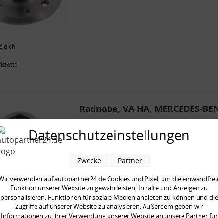
gleich
kzettel
Radnabe, VA HA, MERCEDES-BE
Art.Nr.:
26871
Datenschutzeinstellungen
Hersteller:
MAPCO
EAN-Nr.:
4043605640550
Zwecke
Partner
Wir verwenden auf autopartner24.de Cookies und Pixel, um die einwandfrei
Funktion unserer Website zu gewährleisten, Inhalte und Anzeigen zu
personalisieren, Funktionen für soziale Medien anbieten zu können und die
Zugriffe auf unserer Website zu analysieren. Außerdem geben wir
gleich
Informationen zu Ihrer Verwendung unserer Website an unsere Partner für