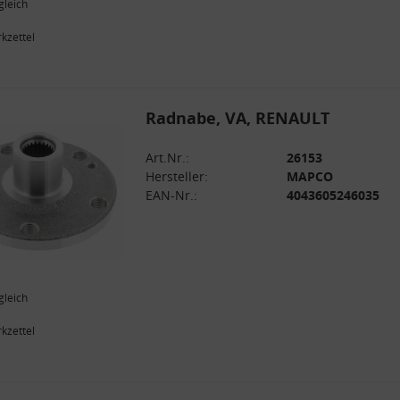
gleich
kzettel
Radnabe, VA, RENAULT
Art.Nr.:
26153
Hersteller:
MAPCO
EAN-Nr.:
4043605246035
gleich
kzettel