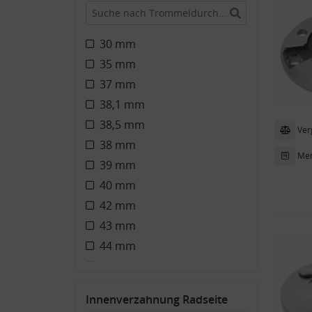
36
38
30 mm
42
35 mm
37 mm
38,1 mm
38,5 mm
Ver
38 mm
Mer
39 mm
40 mm
42 mm
43 mm
44 mm
45 mm
46 mm
Innenverzahnung Radseite
49 mm