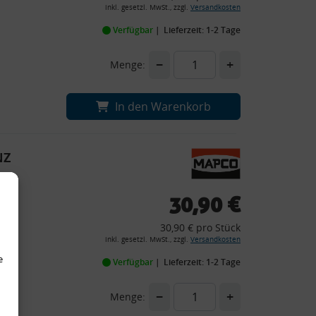
inkl. gesetzl. MwSt., zzgl.
Versandkosten
Verfügbar
Lieferzeit: 1-2 Tage
−
+
Menge:
In den Warenkorb
NZ
30,90 €
30,90 € pro Stück
inkl. gesetzl. MwSt., zzgl.
Versandkosten
e
Verfügbar
Lieferzeit: 1-2 Tage
−
+
Menge: