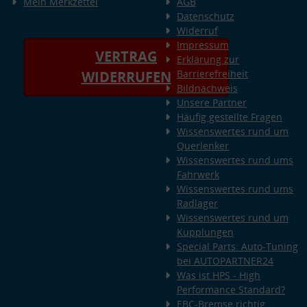
Mein Merkzettel
AGB
Datenschutz
Widerruf
Impressum
VERTRAG
Erklärung zur
Barrierefreiheit
WIDERRUFEN
Bildnachweis
Unsere Partner
Häufig gestellte Fragen
Wissenswertes rund um
Querlenker
Wissenswertes rund ums
Fahrwerk
Wissenswertes rund ums
Radlager
Wissenswertes rund um
Kupplungen
Special Parts: Auto-Tuning
bei AUTOPARTNER24
Was ist HPS - High
Performance Standard?
EBC-Bremse richtig