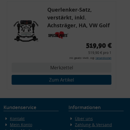
Querlenker-Satz,
verstärkt, inkl.
Achsträger, HA, VW Golf
5 + 6, Audi
519,90 €
519,90 € pro 1
inkl. gesetzl. MwSt., zzgl.
Versandkosten
Merkzettel
Zum Artikel
Kundenservice
Informationen
Kontakt
Über uns
Mein Konto
Zahlung & Versand