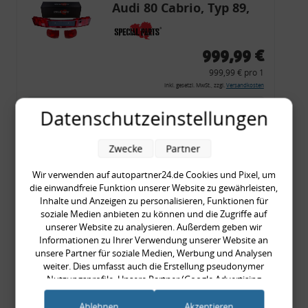
Audi 80 Cabrio, Typ 89,
OE-Nr.: 8G0945225 +
8G0945225C
999,99 €
999,99 € pro 1
inkl. gesetzl. MwSt., zzgl.
Versandkosten
Merkzettel
Datenschutzeinstellungen
Zum Artikel
Zwecke
Partner
Wir verwenden auf autopartner24.de Cookies und Pixel, um
die einwandfreie Funktion unserer Website zu gewährleisten,
Rückleuchtenband mit
Inhalte und Anzeigen zu personalisieren, Funktionen für
Blinker, orange, Audi 80
soziale Medien anbieten zu können und die Zugriffe auf
unserer Website zu analysieren. Außerdem geben wir
Cabrio, Typ 89, OE-Nr.:
Informationen zu Ihrer Verwendung unserer Website an
8G0945225 + 8G0945225C
unsere Partner für soziale Medien, Werbung und Analysen
weiter. Dies umfasst auch die Erstellung pseudonymer
999,99 €
Nutzungsprofile. Unsere Partner (Google Advertising
Products) führen diese Informationen möglicherweise mit
999,99 € pro 1
weiteren Daten zusammen, die Sie ihnen bereitgestellt haben
Ablehnen
Akzeptieren
inkl. gesetzl. MwSt., zzgl.
Versandkosten