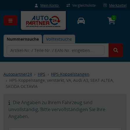
Mein Konto
Vergleichsliste
Merkzettel
0
Nummernsuche
Volltextsuche
Autopartner24
HPS
HPS-Koppelstangen
HPS-Koppelstange, verstärkt, VA, Audi A3, SEAT ALTEA,
SKODA OCTAVIA
Die Angaben zu Ihrem Fahrzeug sind
unvollständig. Bitte vervollständigen Sie Ihre
Angaben.