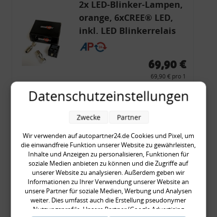
2x LED-Blinker-Lampen,
orange, 6xCREE® LED,
inkl. LED Blinkerrelais
CF 14
69,90 €
69,90 € pro 1
inkl. gesetzl. MwSt., zzgl.
Versandkosten
Datenschutzeinstellungen
Merkzettel
Zwecke
Partner
Zum Artikel
Wir verwenden auf autopartner24.de Cookies und Pixel, um
die einwandfreie Funktion unserer Website zu gewährleisten,
Inhalte und Anzeigen zu personalisieren, Funktionen für
Rückleuchtenband mit
soziale Medien anbieten zu können und die Zugriffe auf
unserer Website zu analysieren. Außerdem geben wir
Blinker, rot, US-Ecken,
Informationen zu Ihrer Verwendung unserer Website an
Audi 80 Cabrio, Typ 89,
unsere Partner für soziale Medien, Werbung und Analysen
OE-Nr.: 8G0945225 +
weiter. Dies umfasst auch die Erstellung pseudonymer
Nutzungsprofile. Unsere Partner (Google Advertising
8G0945225C