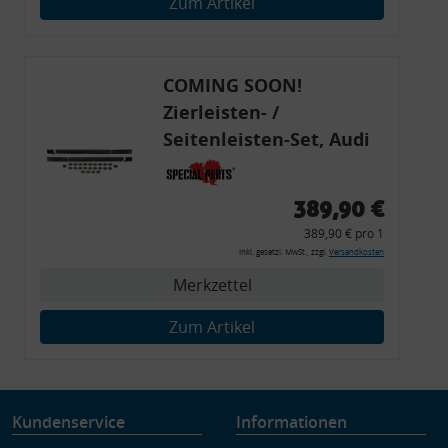
Zum Artikel
Verwendung genauer Standortdaten
Endgeräteeigenschaften zur Identifikation aktiv abfragen
COMING SOON!
Zierleisten- /
Seitenleisten-Set, Audi
80 Cabrio, Coupe, S2, (6x
Zierleiste, 2x Kappe,
389,90 €
Clipse,
389,90 € pro 1
Montagewerkzeug)
inkl. gesetzl. MwSt., zzgl.
Versandkosten
Merkzettel
Zum Artikel
Kundenservice
Informationen