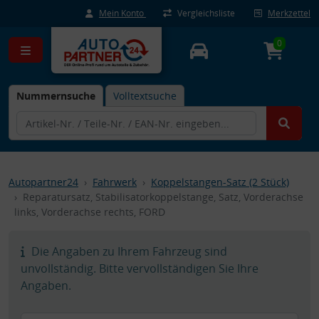
Mein Konto
Vergleichsliste
Merkzettel
0
Nummernsuche
Volltextsuche
Autopartner24
Fahrwerk
Koppelstangen-Satz (2 Stück)
Reparatursatz, Stabilisatorkoppelstange, Satz, Vorderachse
links, Vorderachse rechts, FORD
Die Angaben zu Ihrem Fahrzeug sind
unvollständig. Bitte vervollständigen Sie Ihre
Angaben.