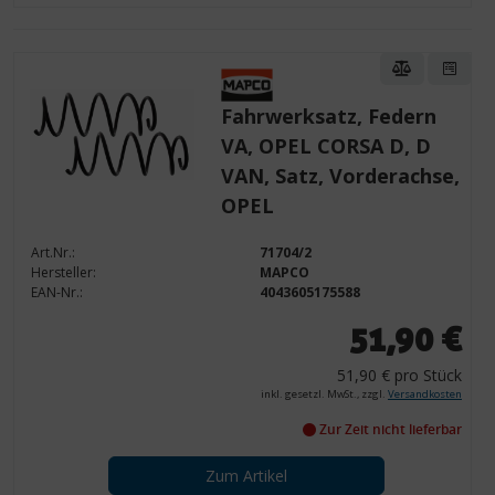
Fahrwerksatz, Federn
VA, OPEL CORSA D, D
VAN, Satz, Vorderachse,
OPEL
Art.Nr.:
71704/2
Hersteller:
MAPCO
EAN-Nr.:
4043605175588
51,90 €
51,90 € pro Stück
inkl. gesetzl. MwSt., zzgl.
Versandkosten
Zur Zeit nicht lieferbar
Zum Artikel