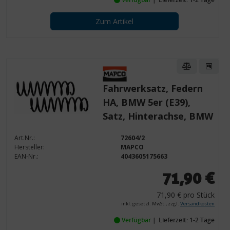
Zum Artikel
Fahrwerksatz, Federn
HA, BMW 5er (E39),
Satz, Hinterachse, BMW
Art.Nr.:
72604/2
Hersteller:
MAPCO
EAN-Nr.:
4043605175663
71,90 €
71,90 € pro Stück
inkl. gesetzl. MwSt., zzgl.
Versandkosten
Verfügbar
Lieferzeit: 1-2 Tage