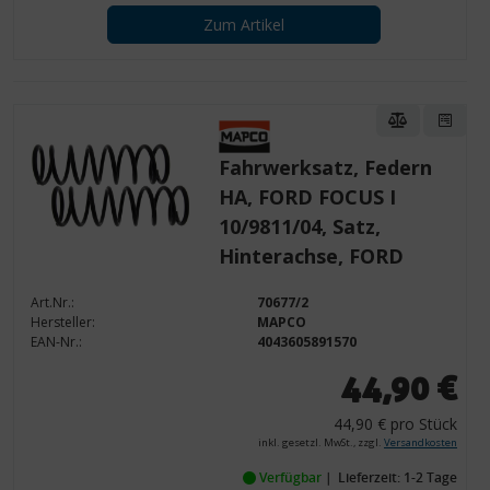
Zum Artikel
Fahrwerksatz, Federn
HA, FORD FOCUS I
10/9811/04, Satz,
Hinterachse, FORD
Art.Nr.:
70677/2
Hersteller:
MAPCO
EAN-Nr.:
4043605891570
44,90 €
44,90 € pro Stück
inkl. gesetzl. MwSt., zzgl.
Versandkosten
Verfügbar
Lieferzeit: 1-2 Tage