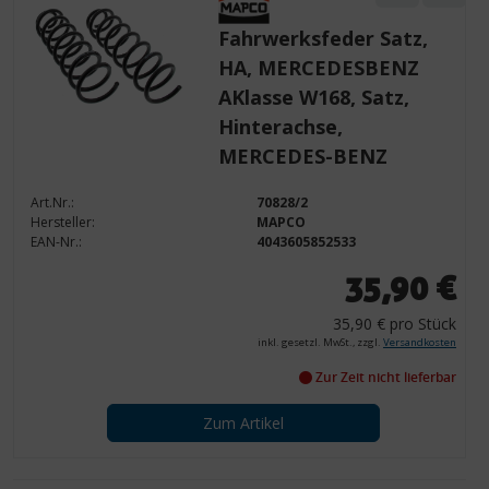
Fahrwerksfeder Satz,
HA, MERCEDESBENZ
AKlasse W168, Satz,
Hinterachse,
MERCEDES-BENZ
Art.Nr.:
70828/2
Hersteller:
MAPCO
EAN-Nr.:
4043605852533
35,90 €
35,90 € pro Stück
inkl. gesetzl. MwSt., zzgl.
Versandkosten
Zur Zeit nicht lieferbar
Zum Artikel