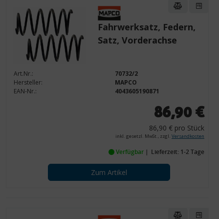
Fahrwerksatz, Federn,
Satz, Vorderachse
Art.Nr.:
70732/2
Hersteller:
MAPCO
EAN-Nr.:
4043605190871
86,90 €
86,90 € pro Stück
inkl. gesetzl. MwSt., zzgl.
Versandkosten
Verfügbar
Lieferzeit: 1-2 Tage
Zum Artikel