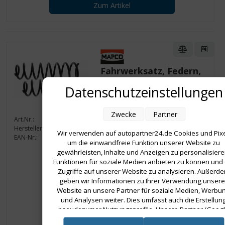
Zum Artikel
Fahrwerksatz, Federn,
Satz, Hinterachse,
Datenschutzeinstellungen
RENAULT
Zwecke
Partner
Art.Nr.:
70120/2
Hersteller:
MAPCO
Wir verwenden auf autopartner24.de Cookies und Pixe
EAN-Nr.:
4043605187512
um die einwandfreie Funktion unserer Website zu
gewährleisten, Inhalte und Anzeigen zu personalisiere
41,90 €
Funktionen für soziale Medien anbieten zu können und 
Zugriffe auf unserer Website zu analysieren. Außerd
41,90 € pro Stück
geben wir Informationen zu Ihrer Verwendung unsere
inkl. gesetzl. MwSt., zzgl.
Versandkosten
Website an unsere Partner für soziale Medien, Werbu
und Analysen weiter. Dies umfasst auch die Erstellun
Verfügbar
Lieferzeit: 1-2 Tage
pseudonymer Nutzungsprofile. Unsere Partner (Goog
Advertising Products) führen diese Informationen
Zum Artikel