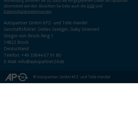
Anmeldung stimmen Sie zu, dass die eingegebenen Daten an rapidmail
übermittelt werden. Beachten Sie bitte auch die
AGB
und
Datenschutzbestimmungen
.
Autopartner GmbH KFZ- und Teile-Handel
Geschäftsführer: Detlev Seeliger, Gaby Driemert
Gregor-von-Brück-Ring 1
14822 Brück
Deutschland
Telefon: +49 33844 67 91 80
E-Mail: info@autopartner24.de
© Autopartner GmbH KFZ- und Teile-Handel