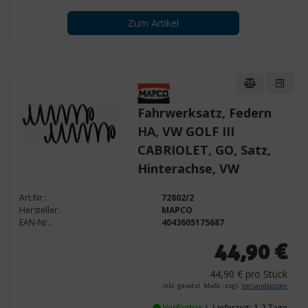
Zum Artikel
Fahrwerksatz, Federn
HA, VW GOLF III
CABRIOLET, GO, Satz,
Hinterachse, VW
Art.Nr.:
72802/2
Hersteller:
MAPCO
EAN-Nr.:
4043605175687
44,90 €
44,90 € pro Stück
inkl. gesetzl. MwSt., zzgl.
Versandkosten
Verfügbar
Lieferzeit: 1-2 Tage