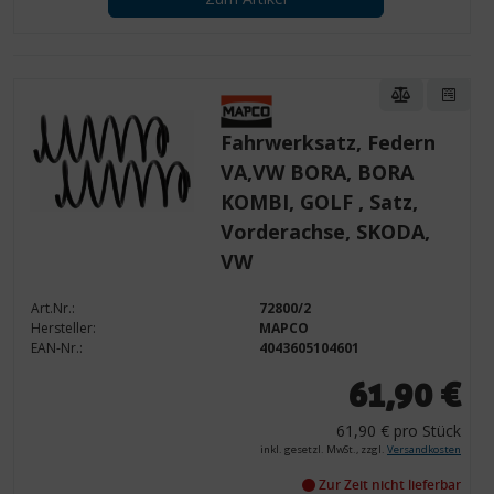
Fahrwerksatz, Federn
VA,VW BORA, BORA
KOMBI, GOLF , Satz,
Vorderachse, SKODA,
VW
Art.Nr.:
72800/2
Hersteller:
MAPCO
EAN-Nr.:
4043605104601
61,90 €
61,90 € pro Stück
inkl. gesetzl. MwSt., zzgl.
Versandkosten
Zur Zeit nicht lieferbar