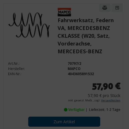
Fahrwerksatz, Federn
VA, MERCEDESBENZ
CKLASSE (W20, Satz,
Vorderachse,
MERCEDES-BENZ
Art.Nr.:
70797/2
Hersteller:
MAPCO
EAN-Nr.:
4043605891532
57,90 €
57,90 € pro Stück
inkl. gesetzl. MwSt., zzgl.
Versandkosten
Verfügbar
Lieferzeit: 1-2 Tage
Zum Artikel