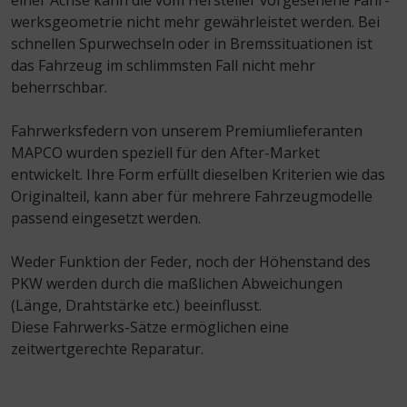
einer Achse kann die vom Hersteller vorgesehene Fahr­
werksgeometrie nicht mehr gewährleistet werden. Bei
Besondere Features:
schnellen Spurwechseln oder in Bremssituationen ist
Verwendung genauer Standortdaten
das Fahrzeug im schlimmsten Fall nicht mehr
Endgeräteeigenschaften zur Identifikation aktiv abfragen
beherrschbar.
Fahrwerksfedern von unserem Premiumlieferanten
MAPCO wurden speziell für den After-Market
entwickelt. Ihre Form erfüllt dieselben Kriterien wie das
Originalteil, kann aber für mehrere Fahrzeugmodelle
passend eingesetzt werden.
Weder Funktion der Feder, noch der Höhenstand des
PKW werden durch die maßlichen Abweichungen
(Länge, Drahtstärke etc.) beein­flusst.
Diese Fahrwerks-Sätze ermöglichen eine
zeitwertgerechte Reparatur.