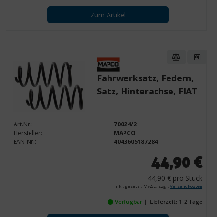
Zum Artikel
Fahrwerksatz, Federn,
Satz, Hinterachse, FIAT
Art.Nr.:
70024/2
Hersteller:
MAPCO
EAN-Nr.:
4043605187284
44,90 €
44,90 € pro Stück
inkl. gesetzl. MwSt., zzgl.
Versandkosten
Verfügbar
Lieferzeit: 1-2 Tage