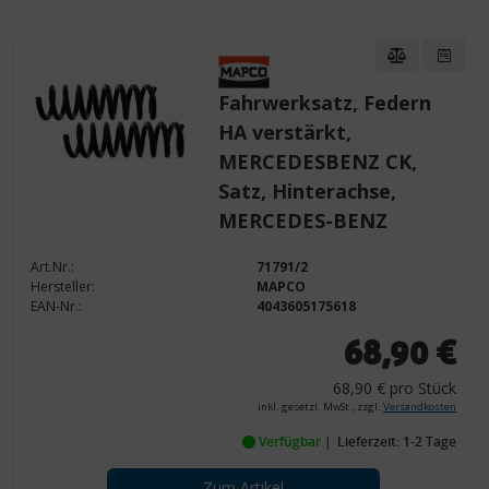
Fahrwerksatz, Federn
HA verstärkt,
MERCEDESBENZ CK,
Satz, Hinterachse,
MERCEDES-BENZ
Art.Nr.:
71791/2
Hersteller:
MAPCO
EAN-Nr.:
4043605175618
68,90 €
68,90 € pro Stück
inkl. gesetzl. MwSt., zzgl.
Versandkosten
Verfügbar
Lieferzeit: 1-2 Tage
Zum Artikel