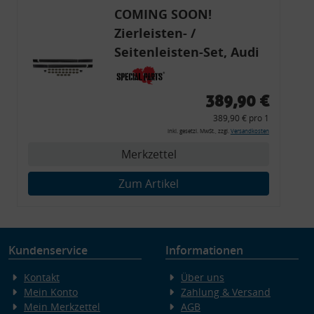
COMING SOON!
Zierleisten- /
Seitenleisten-Set, Audi
80 Cabrio, Coupe, S2, (6x
Zierleiste, 2x Kappe,
389,90 €
Clipse,
389,90 € pro 1
Montagewerkzeug)
inkl. gesetzl. MwSt., zzgl.
Versandkosten
Merkzettel
Zum Artikel
Kundenservice
Informationen
Kontakt
Über uns
Mein Konto
Zahlung & Versand
Mein Merkzettel
AGB