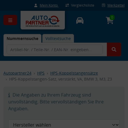
Mein Konto
Vergleichsliste
Merkzettel
0
Nummernsuche
Volltextsuche
Autopartner24
HPS
HPS-Koppelstangensätze
HPS-Koppelstangen-Satz, verstärkt, VA, BMW 3, M3, Z3
Die Angaben zu Ihrem Fahrzeug sind
unvollständig. Bitte vervollständigen Sie Ihre
Angaben.