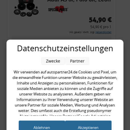
54,90 €
54,90 € pro 1
inkl. gesetzl. MwSt., zzgl.
Versandkosten
Merkzettel
Datenschutzeinstellungen
Zum Artikel
Zwecke
Partner
Wir verwenden auf autopartner24.de Cookies und Pixel, um
Rückleuchtenband mit
die einwandfreie Funktion unserer Website zu gewährleisten,
Inhalte und Anzeigen zu personalisieren, Funktionen für
Blinker, rot, US-Ecken,
soziale Medien anbieten zu können und die Zugriffe auf
Audi 80 Cabrio, Typ 89,
unserer Website zu analysieren. Außerdem geben wir
Informationen zu Ihrer Verwendung unserer Website an
OE-Nr.: 8G0945225 +
unsere Partner für soziale Medien, Werbung und Analysen
8G0945225C
weiter. Dies umfasst auch die Erstellung pseudonymer
999,99 €
Nutzungsprofile. Unsere Partner (Google Advertising
999,99 € pro 1
Products) führen diese Informationen möglicherweise mit
weiteren Daten zusammen, die Sie ihnen bereitgestellt haben
inkl. gesetzl. MwSt., zzgl.
Versandkosten
Ablehnen
Akzeptieren