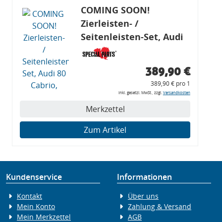
COMING SOON!
Zierleisten- /
Seitenleisten-Set, Audi
80 Cabrio, Coupe, S2, (6x
Zierleiste, 2x Kappe,
389,90 €
Clipse,
389,90 € pro 1
Montagewerkzeug)
inkl. gesetzl. MwSt., zzgl.
Versandkosten
Merkzettel
Zum Artikel
Kundenservice
Informationen
Kontakt
Über uns
Mein Konto
Zahlung & Versand
Mein Merkzettel
AGB