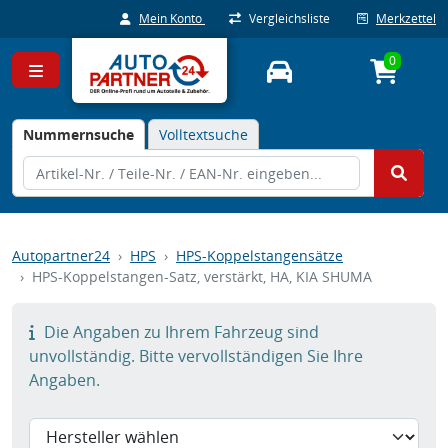
Mein Konto
Vergleichsliste
Merkzettel
0
Nummernsuche
Volltextsuche
Autopartner24
HPS
HPS-Koppelstangensätze
HPS-Koppelstangen-Satz, verstärkt, HA, KIA SHUMA
Die Angaben zu Ihrem Fahrzeug sind
unvollständig. Bitte vervollständigen Sie Ihre
Angaben.