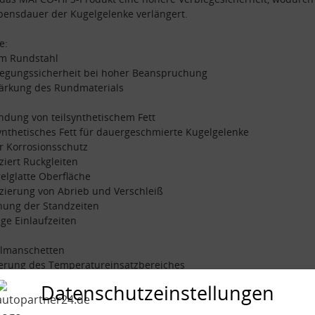
bensdauer der Kugelgelenke verlängert.
e:
mm Rundstahl
iegungssicherheit bei hoher Beanspruchung
tärkung des Rundmaterials
dung von teilsynthetischem Fett
synthetisches Fett für dauergeschmierte Kugelgelenke
r Korrosionsschutz
ziert Ruckgleiten
gelglatte Oberfläche
zierung von Abrieb und Verschleiß
hung der Standzeiten
nge Einlaufzeiten
almanschetten
gerung des Temperatureinsatzbereiches
esserte Haltbarkeit der Manschetten
Datenschutzeinstellungen
hend aus: