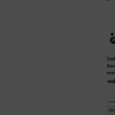
v
Tie
Dom
mm)
Aud
6R,
inkl. g
Me