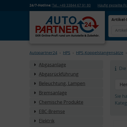
24/7-Hotline:
Tel.: +49 33844 67 91 80
Häufig gestellte 
Artikel-
Autopartner24
HPS
HPS-Koppelstangensätze
Abgasanlage
Die 
Abgasrückführung
Beleuchtung, Lampen
Bremsanlage
Sie h
Chemische Produkte
Kateg
EBC-Bremse
Elektrik