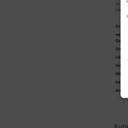
2x Kop
inkl.
Einbau
verstä
Qualit
Stange
Länge
mehrte
Menge
benöti
Außen
Kund