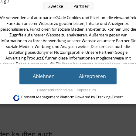
pelstange, verstärkt
Zwecke
Partner
 Montagezubehör
Wir verwenden auf autopartner24.de Cookies und Pixel, um die einwandfrei
Funktion unserer Website zu gewährleisten, Inhalte und Anzeigen zu
seite:
Hinterachse links, Vorderachse
personalisieren, Funktionen für soziale Medien anbieten zu können und die
Zugriffe auf unserer Website zu analysieren. Außerdem geben wir
rkte Ausführung:
Informationen zu Ihrer Verwendung unserer Website an unsere Partner für
ät:
HPS standard
soziale Medien, Werbung und Analysen weiter. Dies umfasst auch die
/Strebe:
Koppelstange
Erstellung pseudonymer Nutzungsprofile. Unsere Partner (Google
Advertising Products) führen diese Informationen möglicherweise mit
 [mm]:
150 mm
weiteren Daten zusammen, die Sie ihnen bereitgestellt haben (bspw. anhan
ilig:
zweiteilig
eines persönlichen Accounts) oder welche sie im Rahmen Ihrer Nutzung der
Dienste gesammelt haben (bspw. Nutzungsdaten anderer Geräte). Ihre
Ablehnen
Akzeptieren
neinheit:
Satz
Einwilligung zur Nutzung von Cookies und Pixeln können Sie jederzeit
gte Stückzahl:
1
widerrufen, indem Sie auf den Datenschutz-Button links unten klicken und
Datenschutzrichtlinie
Impressum
dort die entsprechenden Anpassungen vornehmen.
gewinde [mm]:
M10x1,25 mm
Consent Management Platform Powered by Tracking-Expert
Zwecke der Datenverarbeitung durch unsere Partner:
Speichern von oder Zugriff auf Informationen auf einem Endgerät
Verwendung reduzierter Daten zur Auswahl von Werbeanzeigen
Erstellung von Profilen für personalisierte Werbung
Verwendung von Profilen zur Auswahl personalisierter Werbung
en kauften auch
Erstellung von Profilen zur Personalisierung von Inhalten