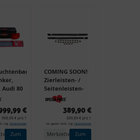
uchtenband
COMING SOON!
nker,
Zierleisten- /
 Audi 80
Seitenleisten-
 Typ 89,
Set, Audi 80
Cabrio, Coupe,
999,99 €
389,90 €
225 +
S2, (6x
999,99 € pro 1
389,90 € pro 1
225C
Zierleiste, 2x
t., zzgl.
Versandkosten
inkl. gesetzl. MwSt., zzgl.
Versandkosten
Kappe, Clipse,
tel
Zum
Merkzettel
Zum
Montagewerkzeug)