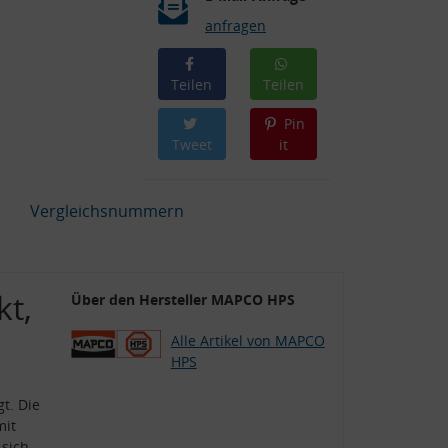
anfragen
Teilen
Teilen
Pin
Tweet
it
Vergleichsnummern
kt,
Über den Hersteller MAPCO HPS
Alle Artikel von MAPCO
HPS
t. Die
mit
 sich