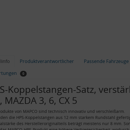
linfo
Produktverantwortlicher
Passende Fahrzeuge
rtungen
0
S-Koppelstangen-Satz, verstär
, MAZDA 3, 6, CX 5
odukte von MAPCO sind technisch innovativ und verschleißarm.
den die HPS-Koppelstangen aus 12 mm starkem Rundstahl gefertig
alstärke des Herstelleroriginalteils beträgt meistens nur 8 mm. So
 das MAPCO-HPS-Produkt eine höhere Verbiegesicherheit, wodurch