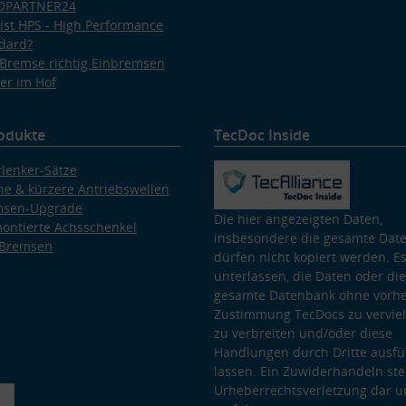
OPARTNER24
ist HPS - High Performance
dard?
Bremse richtig Einbremsen
er im Hof
odukte
TecDoc Inside
lenker-Sätze
e & kürzere Antriebswellen
msen-Upgrade
Die hier angezeigten Daten,
ontierte Achsschenkel
insbesondere die gesamte Dat
 Bremsen
dürfen nicht kopiert werden. Es
unterlassen, die Daten oder die
gesamte Datenbank ohne vorhe
Zustimmung TecDocs zu vervielf
zu verbreiten und/oder diese
Handlungen durch Dritte ausfü
lassen. Ein Zuwiderhandeln stel
Urheberrechtsverletzung dar u