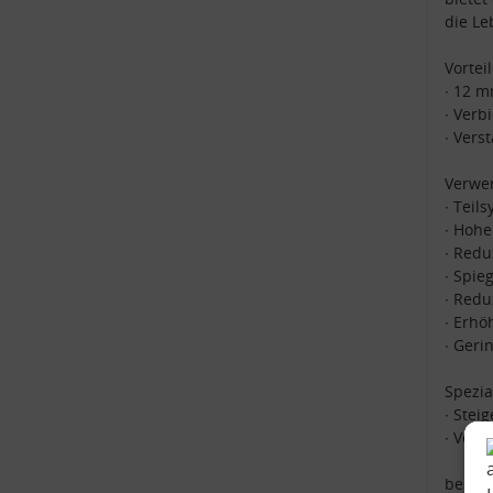
die Le
Vorteil
∙ 12 
∙ Verb
∙ Vers
Verwen
∙ Teil
∙ Hohe
∙ Redu
∙ Spie
∙ Redu
∙ Erhö
∙ Geri
Spezi
∙ Stei
∙ Verb
beste