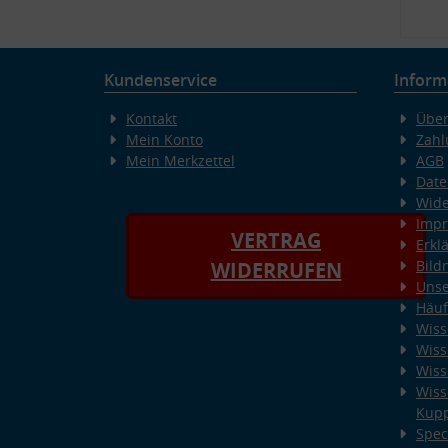
Kundenservice
Inform
Kontakt
Über
Mein Konto
Zahl
Mein Merkzettel
AGB
Date
Wide
Imp
VERTRAG
Erkl
Bild
WIDERRUFEN
Unse
Häuf
Wiss
Wiss
Wiss
Wiss
Kup
Spec