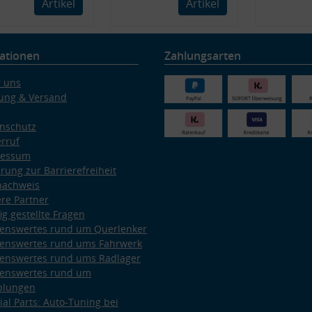
Artikel
Artikel
ationen
Zahlungsarten
 uns
ung & Versand
nschutz
rruf
ressum
ärung zur Barrierefreiheit
nachweis
re Partner
ig gestellte Fragen
enswertes rund um Querlenker
enswertes rund ums Fahrwerk
enswertes rund ums Radlager
enswertes rund um
plungen
ial Parts: Auto-Tuning bei