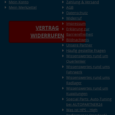
Mein Konto
Zahlung & Versand
Mein Merkzettel
AGB
Datenschutz
Widerruf
Impressum
VERTRAG
Erklärung zur
Barrierefreiheit
WIDERRUFEN
Bildnachweis
Unsere Partner
Häufig gestellte Fragen
Wissenswertes rund um
Querlenker
Wissenswertes rund ums
Fahrwerk
Wissenswertes rund ums
Radlager
Wissenswertes rund um
Kupplungen
Special Parts: Auto-Tuning
bei AUTOPARTNER24
Was ist HPS - High