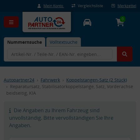
Mein Konto
Vergleichsliste
Merkzettel
0
Nummernsuche
Volltextsuche
Autopartner24
Fahrwerk
Koppelstangen-Satz (2 Stück)
Reparatursatz, Stabilisatorkoppelstange, Satz, Vorderachse
beidseitig, KIA
Die Angaben zu Ihrem Fahrzeug sind
unvollständig. Bitte vervollständigen Sie Ihre
Angaben.