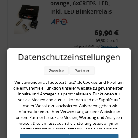
orange, 6xCREE® LED,
inkl. LED Blinkerrelais
CF 14
69,90 €
69,90 € pro 1
inkl. gesetzl. MwSt., zzgl.
Versandkosten
Datenschutzeinstellungen
Merkzettel
Zum Artikel
Zwecke
Partner
Wir verwenden auf autopartner24.de Cookies und Pixel, um
die einwandfreie Funktion unserer Website zu gewährleisten,
Rückleuchtenband mit
Inhalte und Anzeigen zu personalisieren, Funktionen für
soziale Medien anbieten zu können und die Zugriffe auf
Blinker, rot, US-Ecken,
unserer Website zu analysieren. Außerdem geben wir
Audi 80 Cabrio, Typ 89,
Informationen zu Ihrer Verwendung unserer Website an
unsere Partner für soziale Medien, Werbung und Analysen
OE-Nr.: 8G0945225 +
weiter. Dies umfasst auch die Erstellung pseudonymer
8G0945225C
Nutzungsprofile. Unsere Partner (Google Advertising
999,99 €
Products) führen diese Informationen möglicherweise mit