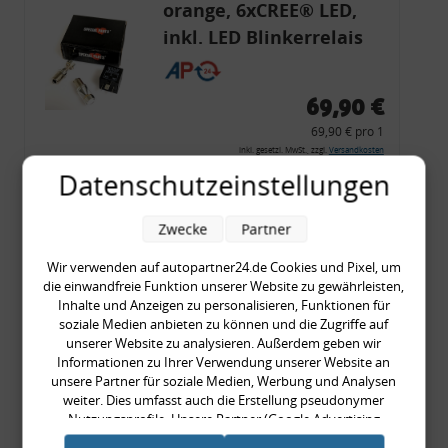
orange, 6xCREE® LED,
inkl. LED Blinkerrelais
CF 14
69,90 €
69,90 € pro 1
inkl. gesetzl. MwSt., zzgl.
Versandkosten
Datenschutzeinstellungen
Merkzettel
Zum Artikel
Zwecke
Partner
Wir verwenden auf autopartner24.de Cookies und Pixel, um
die einwandfreie Funktion unserer Website zu gewährleisten,
Rückleuchtenband mit
Inhalte und Anzeigen zu personalisieren, Funktionen für
soziale Medien anbieten zu können und die Zugriffe auf
Blinker, rot, US-Ecken,
unserer Website zu analysieren. Außerdem geben wir
Audi 80 Cabrio, Typ 89,
Informationen zu Ihrer Verwendung unserer Website an
unsere Partner für soziale Medien, Werbung und Analysen
OE-Nr.: 8G0945225 +
weiter. Dies umfasst auch die Erstellung pseudonymer
8G0945225C
Nutzungsprofile. Unsere Partner (Google Advertising
999,99 €
Products) führen diese Informationen möglicherweise mit