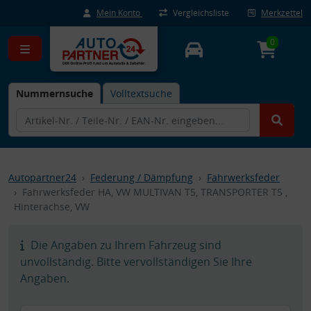
Mein Konto
Vergleichsliste
Merkzettel
0
Nummernsuche
Volltextsuche
Autopartner24
Federung / Dämpfung
Fahrwerksfeder
Fahrwerksfeder HA, VW MULTIVAN T5, TRANSPORTER T5 ,
Hinterachse, VW
Die Angaben zu Ihrem Fahrzeug sind
unvollständig. Bitte vervollständigen Sie Ihre
Angaben.