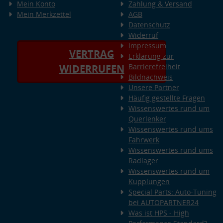
Mein Konto
Zahlung & Versand
Mein Merkzettel
AGB
Datenschutz
Widerruf
Impressum
VERTRAG
Erklärung zur
Barrierefreiheit
WIDERRUFEN
Bildnachweis
Unsere Partner
Häufig gestellte Fragen
Wissenswertes rund um
Querlenker
Wissenswertes rund ums
Fahrwerk
Wissenswertes rund ums
Radlager
Wissenswertes rund um
Kupplungen
Special Parts: Auto-Tuning
bei AUTOPARTNER24
Was ist HPS - High