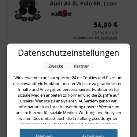
Audi A3 8l, Polo 6R, Leon
54,90 €
54,90 € pro 1
inkl. gesetzl. MwSt., zzgl.
Versandkosten
Merkzettel
Datenschutzeinstellungen
Zum Artikel
Zwecke
Partner
Wir verwenden auf autopartner24.de Cookies und Pixel, um
die einwandfreie Funktion unserer Website zu gewährleisten,
Rückleuchtenband mit
Inhalte und Anzeigen zu personalisieren, Funktionen für
Blinker, rot, US-Ecken,
soziale Medien anbieten zu können und die Zugriffe auf
unserer Website zu analysieren. Außerdem geben wir
Audi 80 Cabrio, Typ 89,
Informationen zu Ihrer Verwendung unserer Website an
OE-Nr.: 8G0945225 +
unsere Partner für soziale Medien, Werbung und Analysen
8G0945225C
weiter. Dies umfasst auch die Erstellung pseudonymer
999,99 €
Nutzungsprofile. Unsere Partner (Google Advertising
Products) führen diese Informationen möglicherweise mit
999,99 € pro 1
weiteren Daten zusammen, die Sie ihnen bereitgestellt haben
Ablehnen
Akzeptieren
inkl. gesetzl. MwSt., zzgl.
Versandkosten