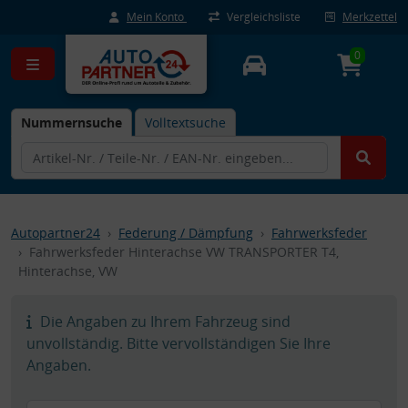
Mein Konto
Vergleichsliste
Merkzettel
0
Nummernsuche
Volltextsuche
Autopartner24
Federung / Dämpfung
Fahrwerksfeder
Fahrwerksfeder Hinterachse VW TRANSPORTER T4,
Hinterachse, VW
Die Angaben zu Ihrem Fahrzeug sind
unvollständig. Bitte vervollständigen Sie Ihre
Angaben.