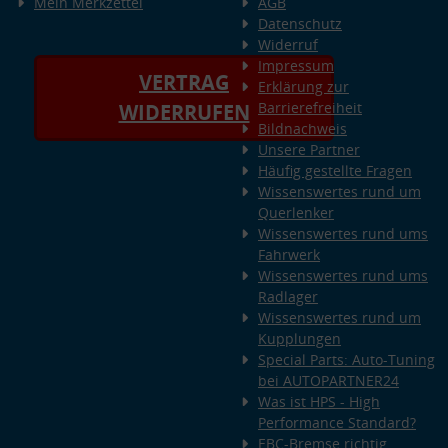
Mein Merkzettel
AGB
Datenschutz
Widerruf
Impressum
VERTRAG
Erklärung zur
Barrierefreiheit
WIDERRUFEN
Bildnachweis
Unsere Partner
Häufig gestellte Fragen
Wissenswertes rund um
Querlenker
Wissenswertes rund ums
Fahrwerk
Wissenswertes rund ums
Radlager
Wissenswertes rund um
Kupplungen
Special Parts: Auto-Tuning
bei AUTOPARTNER24
Was ist HPS - High
Performance Standard?
EBC-Bremse richtig