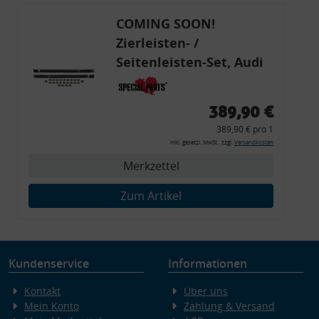
COMING SOON!
Zierleisten- /
Seitenleisten-Set, Audi
80 Cabrio, Coupe, S2, (6x
Zierleiste, 2x Kappe,
389,90 €
Clipse,
389,90 € pro 1
Montagewerkzeug)
inkl. gesetzl. MwSt., zzgl.
Versandkosten
Merkzettel
Zum Artikel
Kundenservice
Informationen
Kontakt
Über uns
Mein Konto
Zahlung & Versand