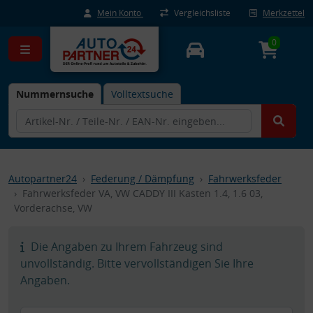
Mein Konto
Vergleichsliste
Merkzettel
0
Nummernsuche
Volltextsuche
Autopartner24
Federung / Dämpfung
Fahrwerksfeder
Fahrwerksfeder VA, VW CADDY III Kasten 1.4, 1.6 03,
Vorderachse, VW
Die Angaben zu Ihrem Fahrzeug sind
unvollständig. Bitte vervollständigen Sie Ihre
Angaben.