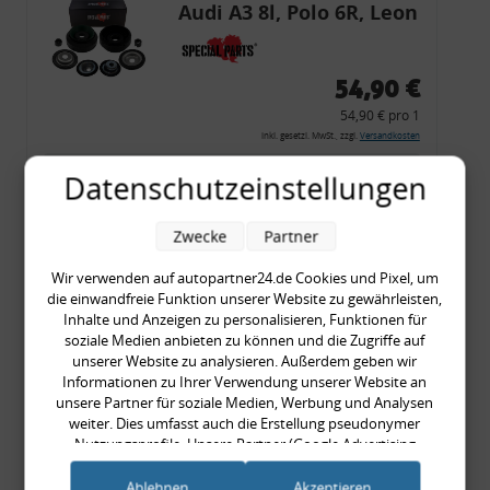
Audi A3 8l, Polo 6R, Leon
54,90 €
54,90 € pro 1
inkl. gesetzl. MwSt., zzgl.
Versandkosten
Merkzettel
Datenschutzeinstellungen
Zum Artikel
Zwecke
Partner
Wir verwenden auf autopartner24.de Cookies und Pixel, um
die einwandfreie Funktion unserer Website zu gewährleisten,
Rückleuchtenband mit
Inhalte und Anzeigen zu personalisieren, Funktionen für
Blinker, rot, US-Ecken,
soziale Medien anbieten zu können und die Zugriffe auf
unserer Website zu analysieren. Außerdem geben wir
Audi 80 Cabrio, Typ 89,
Informationen zu Ihrer Verwendung unserer Website an
OE-Nr.: 8G0945225 +
unsere Partner für soziale Medien, Werbung und Analysen
8G0945225C
weiter. Dies umfasst auch die Erstellung pseudonymer
999,99 €
Nutzungsprofile. Unsere Partner (Google Advertising
Products) führen diese Informationen möglicherweise mit
999,99 € pro 1
weiteren Daten zusammen, die Sie ihnen bereitgestellt haben
Ablehnen
Akzeptieren
inkl. gesetzl. MwSt., zzgl.
Versandkosten