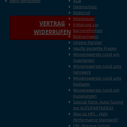
Mein Merkzettel
AGB
Datenschutz
Widerruf
Impressum
VERTRAG
Erklärung zur
Barrierefreiheit
WIDERRUFEN
Bildnachweis
Unsere Partner
Häufig gestellte Fragen
Wissenswertes rund um
Querlenker
Wissenswertes rund ums
Fahrwerk
Wissenswertes rund ums
Radlager
Wissenswertes rund um
Kupplungen
Special Parts: Auto-Tuning
bei AUTOPARTNER24
Was ist HPS - High
Performance Standard?
EBC-Bremse richtig