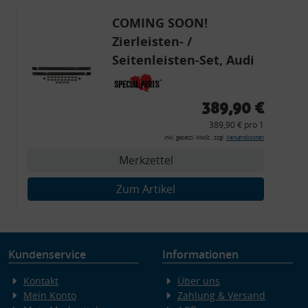
COMING SOON!
Zierleisten- /
Seitenleisten-Set, Audi
80 Cabrio, Coupe, S2, (6x
Zierleiste, 2x Kappe,
389,90 €
Clipse,
389,90 € pro 1
Montagewerkzeug)
inkl. gesetzl. MwSt., zzgl.
Versandkosten
Merkzettel
Zum Artikel
Kundenservice
Informationen
Kontakt
Über uns
Mein Konto
Zahlung & Versand