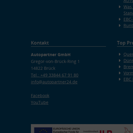
AUT
Was 
Stan
EBC-
Runt
Kontakt
Top Pr
Quer
Autopartner GmbH
Dünn
Gregor-von-Brück-Ring 1
Bre
14822 Brück
Vorm
Tel.: +49 33844 67 91 80
EBC
info@autopartner24.de
Facebook
YouTube