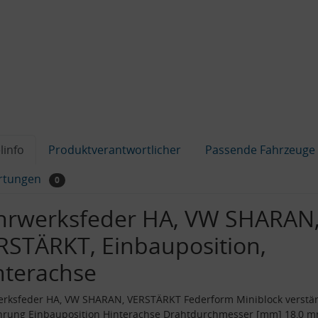
linfo
Produktverantwortlicher
Passende Fahrzeuge
rtungen
0
hrwerksfeder HA, VW SHARAN
RSTÄRKT, Einbauposition,
nterachse
rksfeder HA, VW SHARAN, VERSTÄRKT Federform Miniblock verstär
hrung Einbauposition Hinterachse Drahtdurchmesser [mm] 18,0 