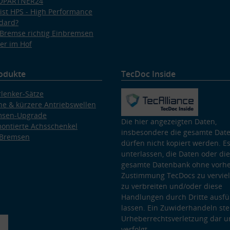
OPARTNER24
ist HPS - High Performance
dard?
Bremse richtig Einbremsen
er im Hof
odukte
TecDoc Inside
lenker-Sätze
e & kürzere Antriebswellen
msen-Upgrade
Die hier angezeigten Daten,
ontierte Achsschenkel
insbesondere die gesamte Dat
 Bremsen
dürfen nicht kopiert werden. Es
unterlassen, die Daten oder die
gesamte Datenbank ohne vorhe
Zustimmung TecDocs zu vervielf
zu verbreiten und/oder diese
Handlungen durch Dritte ausfü
lassen. Ein Zuwiderhandeln stel
Urheberrechtsverletzung dar u
verfolgt.