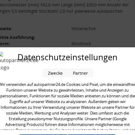
durchmesser [mm] 162,0 mm Länge [mm] 220,0 mm Anzahl der
gen 5,5 benötigte Stückzahl 2,0 nur paarweise austauschen
seite:
Hinterachse
rkte Ausführung:
form:
Miniblock
l der Windungen:
5,5
Datenschutzeinstellungen
durchmesser [mm]:
162,0 mm
durchmesser [mm]:
18,0 mm
Zwecke
Partner
 [mm]:
220,0 mm
Wir verwenden auf autopartner24.de Cookies und Pixel, um die einwandfrei
aarweise austauschen:
Funktion unserer Website zu gewährleisten, Inhalte und Anzeigen zu
gte Stückzahl:
2,0
personalisieren, Funktionen für soziale Medien anbieten zu können und die
Zugriffe auf unserer Website zu analysieren. Außerdem geben wir
Informationen zu Ihrer Verwendung unserer Website an unsere Partner für
soziale Medien, Werbung und Analysen weiter. Dies umfasst auch die
Erstellung pseudonymer Nutzungsprofile. Unsere Partner (Google
Advertising Products) führen diese Informationen möglicherweise mit
en kauften auch
weiteren Daten zusammen, die Sie ihnen bereitgestellt haben (bspw. anhan