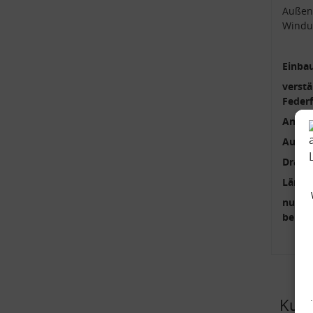
Außen
Windun
Einbau
verstä
Feder
Anzah
Außen
Draht
Länge
nur p
benöti
Kund