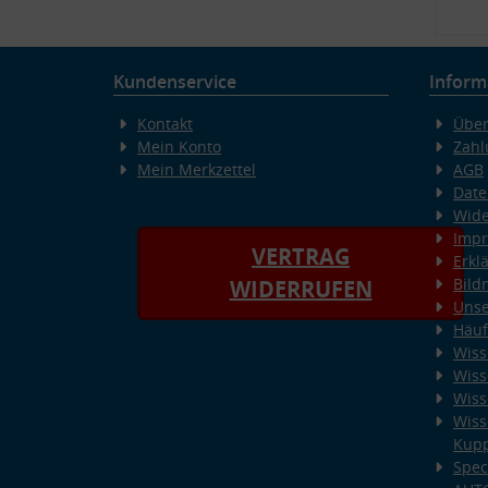
Kundenservice
Inform
Kontakt
Über
Mein Konto
Zahl
Mein Merkzettel
AGB
Date
Wide
Imp
VERTRAG
Erkl
Bild
WIDERRUFEN
Unse
Häuf
Wiss
Wiss
Wiss
Wiss
Kup
Spec