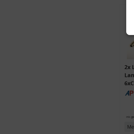
2x 
Lam
6xC
v
ink
Bli
14
inkl. g
Me