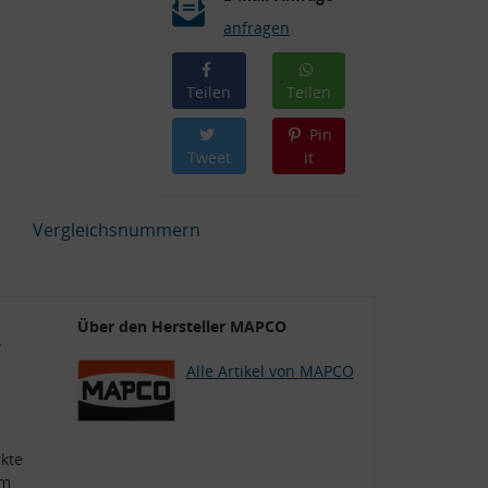
anfragen
Teilen
Teilen
Pin
Tweet
it
Vergleichsnummern
,
Über den Hersteller MAPCO
Alle Artikel von MAPCO
kte
mm