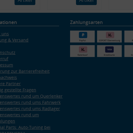
ationen
Zahlungsarten
 uns
ung & Versand
nschutz
rruf
ressum
ärung zur Barrierefreiheit
nachweis
re Partner
ig gestellte Fragen
enswertes rund um Querlenker
enswertes rund ums Fahrwerk
enswertes rund ums Radlager
enswertes rund um
plungen
ial Parts: Auto-Tuning bei