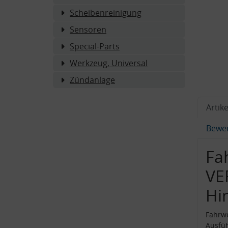
Scheibenreinigung
Sensoren
Special-Parts
Werkzeug, Universal
Zündanlage
Artike
Bewe
Fa
VE
Hi
Fahrwe
Ausfü