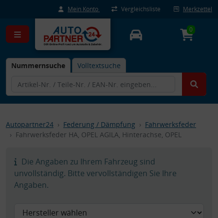
Mein Konto
Vergleichsliste
Merkzettel
0
Nummernsuche
Volltextsuche
Autopartner24
Federung / Dämpfung
Fahrwerksfeder
Fahrwerksfeder HA, OPEL AGILA, Hinterachse, OPEL
Die Angaben zu Ihrem Fahrzeug sind
unvollständig. Bitte vervollständigen Sie Ihre
Angaben.