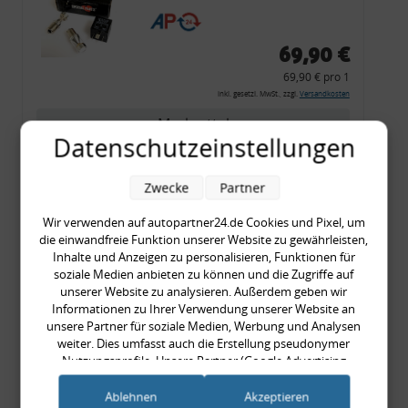
CF 14
69,90 €
69,90 € pro 1
inkl. gesetzl. MwSt., zzgl.
Versandkosten
Merkzettel
Datenschutzeinstellungen
Zum Artikel
Zwecke
Partner
Wir verwenden auf autopartner24.de Cookies und Pixel, um
Rückleuchtenband mit
die einwandfreie Funktion unserer Website zu gewährleisten,
Inhalte und Anzeigen zu personalisieren, Funktionen für
Blinker, rot, US-Ecken,
soziale Medien anbieten zu können und die Zugriffe auf
Audi 80 Cabrio, Typ 89,
unserer Website zu analysieren. Außerdem geben wir
OE-Nr.: 8G0945225 +
Informationen zu Ihrer Verwendung unserer Website an
unsere Partner für soziale Medien, Werbung und Analysen
8G0945225C
weiter. Dies umfasst auch die Erstellung pseudonymer
999,99 €
Nutzungsprofile. Unsere Partner (Google Advertising
999,99 € pro 1
Products) führen diese Informationen möglicherweise mit
inkl. gesetzl. MwSt., zzgl.
Versandkosten
weiteren Daten zusammen, die Sie ihnen bereitgestellt haben
Ablehnen
Akzeptieren