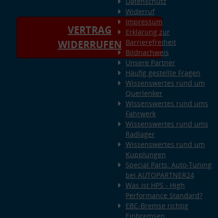
Datenschutz
Widerruf
Impressum
VERTRAG
Erklärung zur
Barrierefreiheit
WIDERRUFEN
Bildnachweis
Unsere Partner
Häufig gestellte Fragen
Wissenswertes rund um
Querlenker
Wissenswertes rund ums
Fahrwerk
Wissenswertes rund ums
Radlager
Wissenswertes rund um
Kupplungen
Special Parts: Auto-Tuning
bei AUTOPARTNER24
Was ist HPS - High
Performance Standard?
EBC-Bremse richtig
Einbremsen