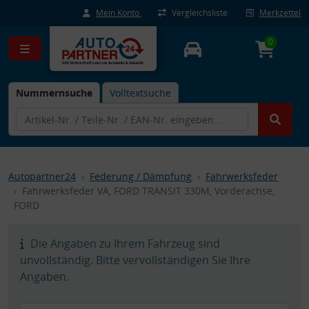
Mein Konto
Vergleichsliste
Merkzettel
0
Nummernsuche
Volltextsuche
Autopartner24
Federung / Dämpfung
Fahrwerksfeder
Fahrwerksfeder VA, FORD TRANSIT 330M, Vorderachse,
FORD
Die Angaben zu Ihrem Fahrzeug sind
unvollständig. Bitte vervollständigen Sie Ihre
Angaben.