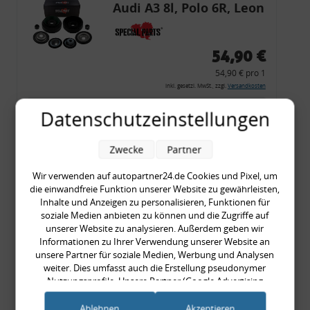
Audi A3 8l, Polo 6R, Leon
54,90 €
54,90 € pro 1
inkl. gesetzl. MwSt., zzgl.
Versandkosten
Merkzettel
Datenschutzeinstellungen
Zum Artikel
Zwecke
Partner
Wir verwenden auf autopartner24.de Cookies und Pixel, um
die einwandfreie Funktion unserer Website zu gewährleisten,
Rückleuchtenband mit
Inhalte und Anzeigen zu personalisieren, Funktionen für
Blinker, rot, US-Ecken,
soziale Medien anbieten zu können und die Zugriffe auf
unserer Website zu analysieren. Außerdem geben wir
Audi 80 Cabrio, Typ 89,
Informationen zu Ihrer Verwendung unserer Website an
OE-Nr.: 8G0945225 +
unsere Partner für soziale Medien, Werbung und Analysen
8G0945225C
weiter. Dies umfasst auch die Erstellung pseudonymer
999,99 €
Nutzungsprofile. Unsere Partner (Google Advertising
Products) führen diese Informationen möglicherweise mit
999,99 € pro 1
weiteren Daten zusammen, die Sie ihnen bereitgestellt haben
Ablehnen
Akzeptieren
inkl. gesetzl. MwSt., zzgl.
Versandkosten