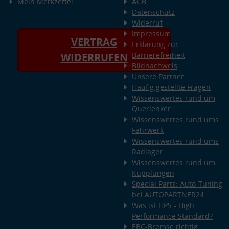
Mein Merkzettel
AGB
Datenschutz
Widerruf
Impressum
VERTRAG
Erklärung zur
Barrierefreiheit
WIDERRUFEN
Bildnachweis
Unsere Partner
Häufig gestellte Fragen
Wissenswertes rund um
Querlenker
Wissenswertes rund ums
Fahrwerk
Wissenswertes rund ums
Radlager
Wissenswertes rund um
Kupplungen
Special Parts: Auto-Tuning
bei AUTOPARTNER24
Was ist HPS - High
Performance Standard?
EBC-Bremse richtig