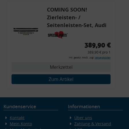
COMING SOON!
Zierleisten- /
Seitenleisten-Set, Audi
80 Cabrio, Coupe, S2, (6x
Zierleiste, 2x Kappe,
389,90 €
Clipse,
389,90 € pro 1
Montagewerkzeug)
inkl. gesetzl. MwSt., zzgl.
Versandkosten
Merkzettel
Zum Artikel
Kundenservice
Informationen
Kontakt
Über uns
Mein Konto
Zahlung & Versand