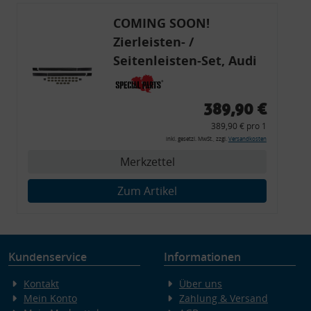
COMING SOON!
Zierleisten- /
Seitenleisten-Set, Audi
80 Cabrio, Coupe, S2, (6x
Zierleiste, 2x Kappe,
389,90 €
Clipse,
389,90 € pro 1
Montagewerkzeug)
inkl. gesetzl. MwSt., zzgl.
Versandkosten
Merkzettel
Zum Artikel
Kundenservice
Informationen
Kontakt
Über uns
Mein Konto
Zahlung & Versand