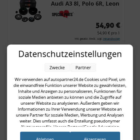
Audi A3 8l, Polo 6R, Leon
54,90 €
54,90 € pro 1
inkl. gesetzl. MwSt., zzgl.
Versandkosten
Merkzettel
Datenschutzeinstellungen
Zum Artikel
Zwecke
Partner
Wir verwenden auf autopartner24.de Cookies und Pixel, um
die einwandfreie Funktion unserer Website zu gewährleisten,
Rückleuchtenband mit
Inhalte und Anzeigen zu personalisieren, Funktionen für
Blinker, rot, US-Ecken,
soziale Medien anbieten zu können und die Zugriffe auf
unserer Website zu analysieren. Außerdem geben wir
Audi 80 Cabrio, Typ 89,
Informationen zu Ihrer Verwendung unserer Website an
OE-Nr.: 8G0945225 +
unsere Partner für soziale Medien, Werbung und Analysen
8G0945225C
weiter. Dies umfasst auch die Erstellung pseudonymer
999,99 €
Nutzungsprofile. Unsere Partner (Google Advertising
Products) führen diese Informationen möglicherweise mit
999,99 € pro 1
weiteren Daten zusammen, die Sie ihnen bereitgestellt haben
Ablehnen
Akzeptieren
inkl. gesetzl. MwSt., zzgl.
Versandkosten