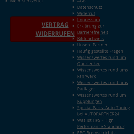
Mein Merkzettel
AGB
Datenschutz
Widerruf
Impressum
VERTRAG
Erklärung zur
Barrierefreiheit
WIDERRUFEN
Bildnachweis
Unsere Partner
Häufig gestellte Fragen
Wissenswertes rund um
Querlenker
Wissenswertes rund ums
Fahrwerk
Wissenswertes rund ums
Radlager
Wissenswertes rund um
Kupplungen
Special Parts: Auto-Tuning
bei AUTOPARTNER24
Was ist HPS - High
Performance Standard?
EBC-Bremse richtig