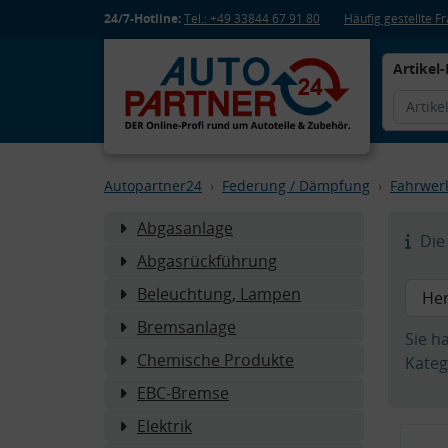
24/7-Hotline:
Tel.: +49 33844 67 91 80
Häufig gestellte 
Artikel-
Autopartner24
Federung / Dämpfung
Fahrwer
Abgasanlage
Die 
Abgasrückführung
Beleuchtung, Lampen
Bremsanlage
Sie h
Chemische Produkte
Kateg
EBC-Bremse
Elektrik