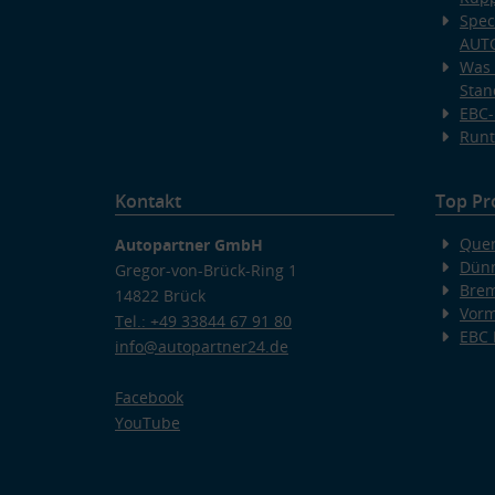
Spec
AUT
Was 
Stan
EBC-
Runt
Kontakt
Top Pr
Quer
Autopartner GmbH
Dünn
Gregor-von-Brück-Ring 1
Bre
14822 Brück
Vorm
Tel.: +49 33844 67 91 80
EBC
info@autopartner24.de
Facebook
YouTube