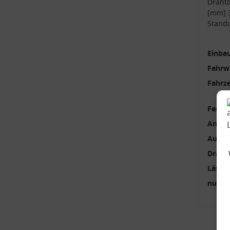
Draht
[mm] 
Stand
Einbau
Fahrw
Fahrz
Feder
Anzah
Außen
Draht
Länge
nur p