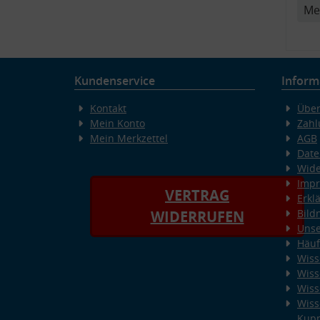
Me
Kundenservice
Inform
Kontakt
Über
Mein Konto
Zahl
Mein Merkzettel
AGB
Date
Wide
Imp
VERTRAG
Erkl
Bild
WIDERRUFEN
Unse
Häuf
Wiss
Wiss
Wiss
Wiss
Kup