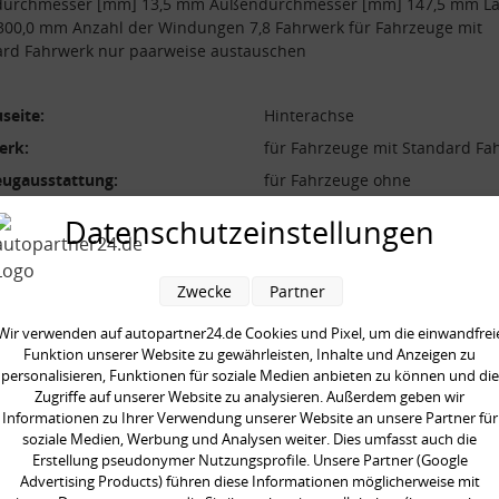
durchmesser [mm] 13,5 mm Außendurchmesser [mm] 147,5 mm L
300,0 mm Anzahl der Windungen 7,8 Fahrwerk für Fahrzeuge mit
ard Fahrwerk nur paarweise austauschen
seite:
Hinterachse
erk:
für Fahrzeuge mit Standard Fa
eugausstattung:
für Fahrzeuge ohne
Niveauregulierung
Datenschutzeinstellungen
form:
Schraubenfeder
l der Windungen:
7,8
Zwecke
Partner
durchmesser [mm]:
147,5 mm
durchmesser [mm]:
13,5 mm
Wir verwenden auf autopartner24.de Cookies und Pixel, um die einwandfrei
Funktion unserer Website zu gewährleisten, Inhalte und Anzeigen zu
 [mm]:
300,0 mm
personalisieren, Funktionen für soziale Medien anbieten zu können und die
Zugriffe auf unserer Website zu analysieren. Außerdem geben wir
aarweise austauschen:
Informationen zu Ihrer Verwendung unserer Website an unsere Partner für
soziale Medien, Werbung und Analysen weiter. Dies umfasst auch die
Erstellung pseudonymer Nutzungsprofile. Unsere Partner (Google
Advertising Products) führen diese Informationen möglicherweise mit