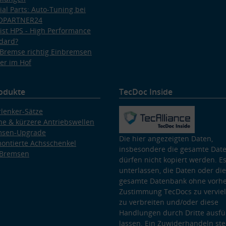
ial Parts: Auto-Tuning bei
OPARTNER24
ist HPS - High Performance
dard?
Bremse richtig Einbremsen
er im Hof
odukte
TecDoc Inside
lenker-Sätze
e & kürzere Antriebswellen
msen-Upgrade
Die hier angezeigten Daten,
ontierte Achsschenkel
insbesondere die gesamte Dat
 Bremsen
dürfen nicht kopiert werden. Es
unterlassen, die Daten oder die
gesamte Datenbank ohne vorhe
Zustimmung TecDocs zu vervielf
zu verbreiten und/oder diese
Handlungen durch Dritte ausfü
lassen. Ein Zuwiderhandeln stel