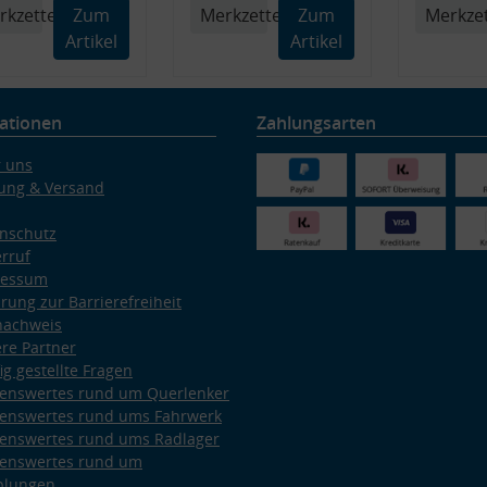
rkzettel
Zum
Merkzettel
Zum
Merkzet
Artikel
Artikel
ationen
Zahlungsarten
 uns
ung & Versand
nschutz
rruf
ressum
ärung zur Barrierefreiheit
nachweis
re Partner
ig gestellte Fragen
enswertes rund um Querlenker
enswertes rund ums Fahrwerk
enswertes rund ums Radlager
enswertes rund um
plungen