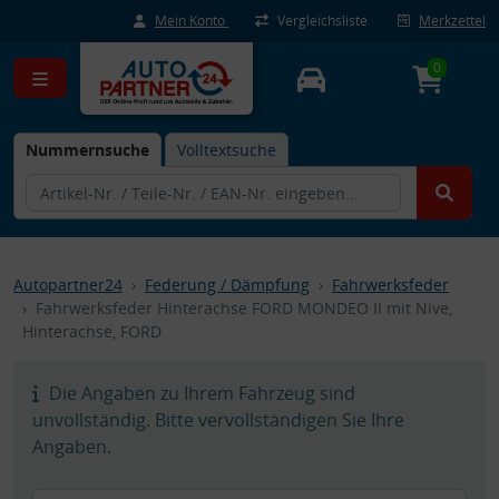
Mein Konto
Vergleichsliste
Merkzettel
0
Nummernsuche
Volltextsuche
Autopartner24
Federung / Dämpfung
Fahrwerksfeder
Fahrwerksfeder Hinterachse FORD MONDEO II mit Nive,
Hinterachse, FORD
Die Angaben zu Ihrem Fahrzeug sind
unvollständig. Bitte vervollständigen Sie Ihre
Angaben.