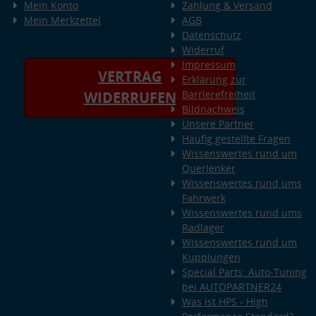
Mein Konto
Zahlung & Versand
Mein Merkzettel
AGB
Datenschutz
Widerruf
Impressum
VERTRAG
Erklärung zur
Barrierefreiheit
WIDERRUFEN
Bildnachweis
Unsere Partner
Häufig gestellte Fragen
Wissenswertes rund um
Querlenker
Wissenswertes rund ums
Fahrwerk
Wissenswertes rund ums
Radlager
Wissenswertes rund um
Kupplungen
Special Parts: Auto-Tuning
bei AUTOPARTNER24
Was ist HPS - High