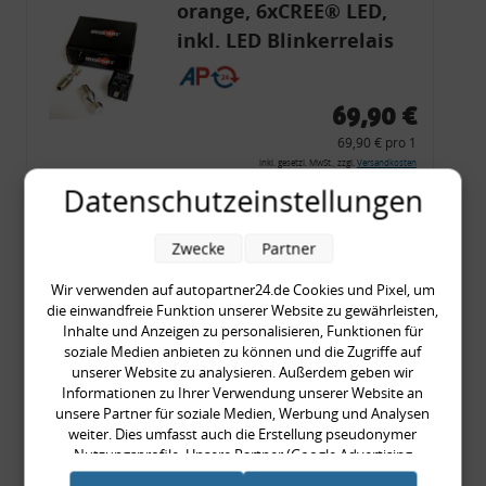
orange, 6xCREE® LED,
inkl. LED Blinkerrelais
CF 14
69,90 €
69,90 € pro 1
inkl. gesetzl. MwSt., zzgl.
Versandkosten
Datenschutzeinstellungen
Merkzettel
Zum Artikel
Zwecke
Partner
Wir verwenden auf autopartner24.de Cookies und Pixel, um
die einwandfreie Funktion unserer Website zu gewährleisten,
Rückleuchtenband mit
Inhalte und Anzeigen zu personalisieren, Funktionen für
soziale Medien anbieten zu können und die Zugriffe auf
Blinker, rot, US-Ecken,
unserer Website zu analysieren. Außerdem geben wir
Audi 80 Cabrio, Typ 89,
Informationen zu Ihrer Verwendung unserer Website an
unsere Partner für soziale Medien, Werbung und Analysen
OE-Nr.: 8G0945225 +
weiter. Dies umfasst auch die Erstellung pseudonymer
8G0945225C
Nutzungsprofile. Unsere Partner (Google Advertising
999,99 €
Products) führen diese Informationen möglicherweise mit