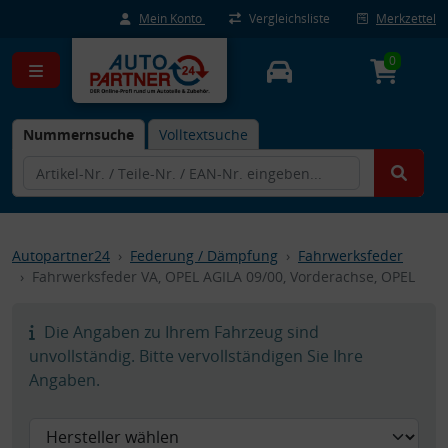
Mein Konto
Vergleichsliste
Merkzettel
0
Nummernsuche
Volltextsuche
Autopartner24
Federung / Dämpfung
Fahrwerksfeder
Fahrwerksfeder VA, OPEL AGILA 09/00, Vorderachse, OPEL
Die Angaben zu Ihrem Fahrzeug sind
unvollständig. Bitte vervollständigen Sie Ihre
Angaben.