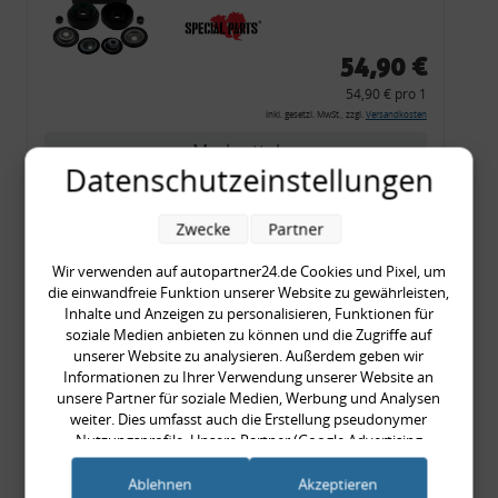
54,90 €
54,90 € pro 1
inkl. gesetzl. MwSt., zzgl.
Versandkosten
Merkzettel
Datenschutzeinstellungen
Zum Artikel
Zwecke
Partner
Wir verwenden auf autopartner24.de Cookies und Pixel, um
Rückleuchtenband mit
die einwandfreie Funktion unserer Website zu gewährleisten,
Inhalte und Anzeigen zu personalisieren, Funktionen für
Blinker, rot, US-Ecken,
soziale Medien anbieten zu können und die Zugriffe auf
Audi 80 Cabrio, Typ 89,
unserer Website zu analysieren. Außerdem geben wir
OE-Nr.: 8G0945225 +
Informationen zu Ihrer Verwendung unserer Website an
unsere Partner für soziale Medien, Werbung und Analysen
8G0945225C
weiter. Dies umfasst auch die Erstellung pseudonymer
999,99 €
Nutzungsprofile. Unsere Partner (Google Advertising
999,99 € pro 1
Products) führen diese Informationen möglicherweise mit
inkl. gesetzl. MwSt., zzgl.
Versandkosten
weiteren Daten zusammen, die Sie ihnen bereitgestellt haben
Ablehnen
Akzeptieren