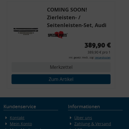
COMING SOON!
Zierleisten- /
Seitenleisten-Set, Audi
80 Cabrio, Coupe, S2, (6x
Zierleiste, 2x Kappe,
389,90 €
Clipse,
389,90 € pro 1
Montagewerkzeug)
inkl. gesetzl. MwSt., zzgl.
Versandkosten
Merkzettel
Zum Artikel
Kundenservice
Informationen
Kontakt
Über uns
Mein Konto
Zahlung & Versand