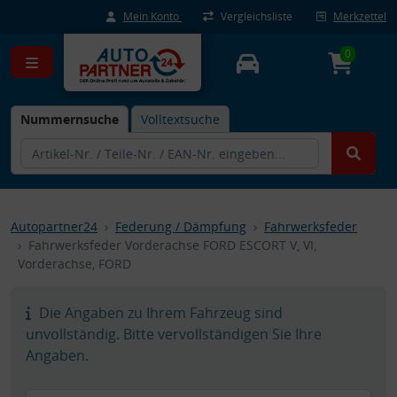
Mein Konto
Vergleichsliste
Merkzettel
0
Nummernsuche
Volltextsuche
Autopartner24
Federung / Dämpfung
Fahrwerksfeder
Fahrwerksfeder Vorderachse FORD ESCORT V, VI,
Vorderachse, FORD
Die Angaben zu Ihrem Fahrzeug sind
unvollständig. Bitte vervollständigen Sie Ihre
Angaben.