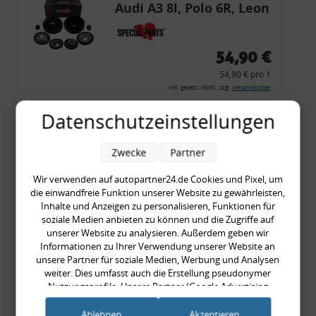
Audi A3 8l, Polo 6R, Leon
54,90 €
54,90 € pro 1
inkl. gesetzl. MwSt., zzgl.
Versandkosten
Merkzettel
Datenschutzeinstellungen
Zum Artikel
Zwecke
Partner
Wir verwenden auf autopartner24.de Cookies und Pixel, um
die einwandfreie Funktion unserer Website zu gewährleisten,
Rückleuchtenband mit
Inhalte und Anzeigen zu personalisieren, Funktionen für
Blinker, rot, US-Ecken,
soziale Medien anbieten zu können und die Zugriffe auf
unserer Website zu analysieren. Außerdem geben wir
Audi 80 Cabrio, Typ 89,
Informationen zu Ihrer Verwendung unserer Website an
OE-Nr.: 8G0945225 +
unsere Partner für soziale Medien, Werbung und Analysen
8G0945225C
weiter. Dies umfasst auch die Erstellung pseudonymer
999,99 €
Nutzungsprofile. Unsere Partner (Google Advertising
Products) führen diese Informationen möglicherweise mit
999,99 € pro 1
weiteren Daten zusammen, die Sie ihnen bereitgestellt haben
Ablehnen
Akzeptieren
inkl. gesetzl. MwSt., zzgl.
Versandkosten