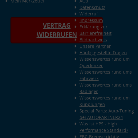
Mein Merkzettel
AGB
Datenschutz
Widerruf
Impressum
VERTRAG
Erklärung zur
Barrierefreiheit
WIDERRUFEN
Bildnachweis
Unsere Partner
Häufig gestellte Fragen
Wissenswertes rund um
Querlenker
Wissenswertes rund ums
Fahrwerk
Wissenswertes rund ums
Radlager
Wissenswertes rund um
Kupplungen
Special Parts: Auto-Tuning
bei AUTOPARTNER24
Was ist HPS - High
Performance Standard?
EBC-Bremse richtig