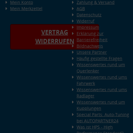
Mein Konto
Zahlung & Versand
Mein Merkzettel
AGB
Datenschutz
Widerruf
Impressum
VERTRAG
Erklärung zur
Barrierefreiheit
WIDERRUFEN
Bildnachweis
Unsere Partner
Häufig gestellte Fragen
Wissenswertes rund um
Querlenker
Wissenswertes rund ums
Fahrwerk
Wissenswertes rund ums
Radlager
Wissenswertes rund um
Kupplungen
Special Parts: Auto-Tuning
bei AUTOPARTNER24
Was ist HPS - High