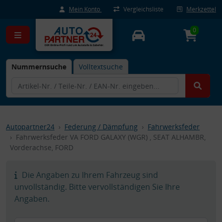
Mein Konto
Vergleichsliste
Merkzettel
0
Nummernsuche
Volltextsuche
Autopartner24
Federung / Dämpfung
Fahrwerksfeder
Fahrwerksfeder VA FORD GALAXY (WGR) , SEAT ALHAMBR,
Vorderachse, FORD
Die Angaben zu Ihrem Fahrzeug sind
unvollständig. Bitte vervollständigen Sie Ihre
Angaben.