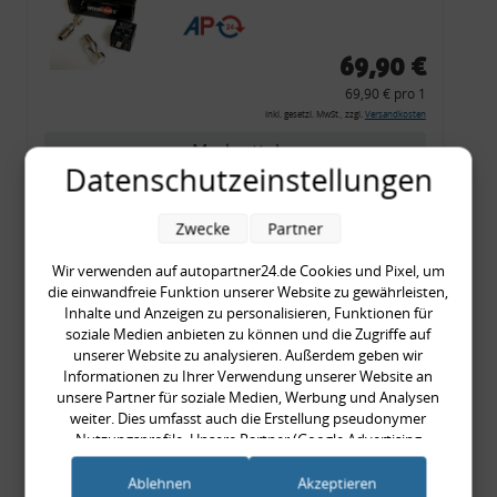
CF 14
69,90 €
69,90 € pro 1
inkl. gesetzl. MwSt., zzgl.
Versandkosten
Merkzettel
Datenschutzeinstellungen
Zum Artikel
Zwecke
Partner
Wir verwenden auf autopartner24.de Cookies und Pixel, um
Rückleuchtenband mit
die einwandfreie Funktion unserer Website zu gewährleisten,
Inhalte und Anzeigen zu personalisieren, Funktionen für
Blinker, rot, US-Ecken,
soziale Medien anbieten zu können und die Zugriffe auf
Audi 80 Cabrio, Typ 89,
unserer Website zu analysieren. Außerdem geben wir
OE-Nr.: 8G0945225 +
Informationen zu Ihrer Verwendung unserer Website an
unsere Partner für soziale Medien, Werbung und Analysen
8G0945225C
weiter. Dies umfasst auch die Erstellung pseudonymer
999,99 €
Nutzungsprofile. Unsere Partner (Google Advertising
999,99 € pro 1
Products) führen diese Informationen möglicherweise mit
inkl. gesetzl. MwSt., zzgl.
Versandkosten
weiteren Daten zusammen, die Sie ihnen bereitgestellt haben
Ablehnen
Akzeptieren