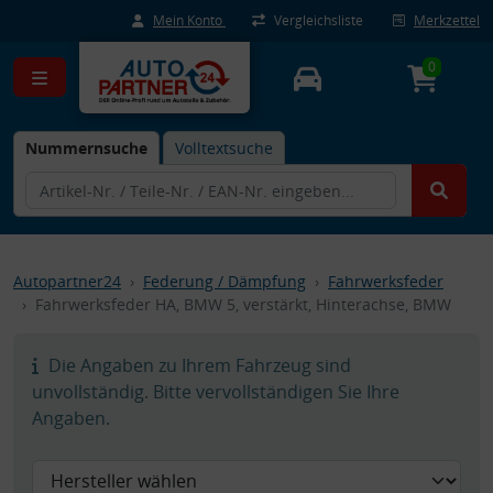
Mein Konto
Vergleichsliste
Merkzettel
0
Nummernsuche
Volltextsuche
Autopartner24
Federung / Dämpfung
Fahrwerksfeder
Fahrwerksfeder HA, BMW 5, verstärkt, Hinterachse, BMW
Die Angaben zu Ihrem Fahrzeug sind
unvollständig. Bitte vervollständigen Sie Ihre
Angaben.