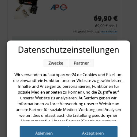
CF 14
69,90 €
69,90 € pro 1
inkl. gesetzl. MwSt., zzgl.
Versandkosten
Merkzettel
Datenschutzeinstellungen
Zum Artikel
Zwecke
Partner
Wir verwenden auf autopartner24.de Cookies und Pixel, um
Rückleuchtenband mit
die einwandfreie Funktion unserer Website zu gewährleisten,
Inhalte und Anzeigen zu personalisieren, Funktionen für
Blinker, rot, US-Ecken,
soziale Medien anbieten zu können und die Zugriffe auf
Audi 80 Cabrio, Typ 89,
unserer Website zu analysieren. Außerdem geben wir
OE-Nr.: 8G0945225 +
Informationen zu Ihrer Verwendung unserer Website an
unsere Partner für soziale Medien, Werbung und Analysen
8G0945225C
weiter. Dies umfasst auch die Erstellung pseudonymer
999,99 €
Nutzungsprofile. Unsere Partner (Google Advertising
999,99 € pro 1
Products) führen diese Informationen möglicherweise mit
inkl. gesetzl. MwSt., zzgl.
Versandkosten
weiteren Daten zusammen, die Sie ihnen bereitgestellt haben
Ablehnen
Akzeptieren