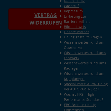
Datenschutz
Widerruf
Impressum
VERTRAG
Erklärung zur
Barrierefreiheit
WIDERRUFEN
Bildnachweis
Unsere Partner
Häufig gestellte Fragen
Wissenswertes rund um
Querlenker
Wissenswertes rund ums
Fahrwerk
Wissenswertes rund ums
Radlager
Wissenswertes rund um
Kupplungen
Special Parts: Auto-Tuning
bei AUTOPARTNER24
Was ist HPS - High
Performance Standard?
EBC-Bremse richtig
Einbremsen