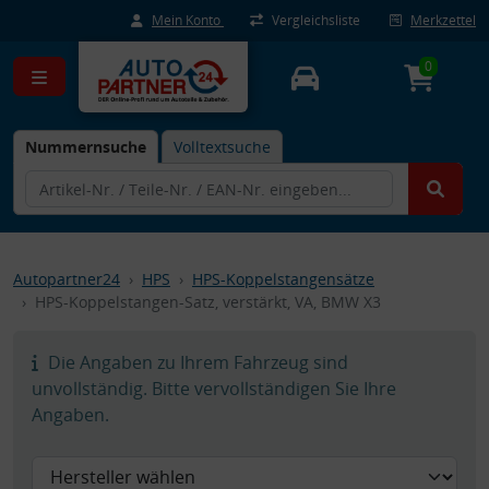
Mein Konto
Vergleichsliste
Merkzettel
0
Nummernsuche
Volltextsuche
Autopartner24
HPS
HPS-Koppelstangensätze
HPS-Koppelstangen-Satz, verstärkt, VA, BMW X3
Die Angaben zu Ihrem Fahrzeug sind
unvollständig. Bitte vervollständigen Sie Ihre
Angaben.