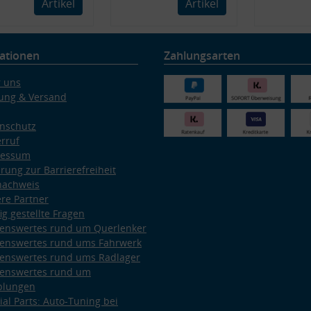
Artikel
Artikel
ationen
Zahlungsarten
 uns
ung & Versand
nschutz
rruf
ressum
ärung zur Barrierefreiheit
nachweis
re Partner
ig gestellte Fragen
enswertes rund um Querlenker
enswertes rund ums Fahrwerk
enswertes rund ums Radlager
enswertes rund um
plungen
ial Parts: Auto-Tuning bei