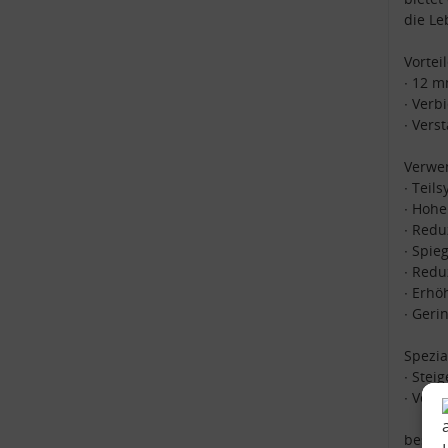
die Le
Vorteil
∙ 12 
∙ Verb
∙ Vers
Verwen
∙ Teil
∙ Hohe
∙ Redu
∙ Spie
∙ Redu
∙ Erhö
∙ Geri
Spezi
∙ Stei
∙ Verb
beste