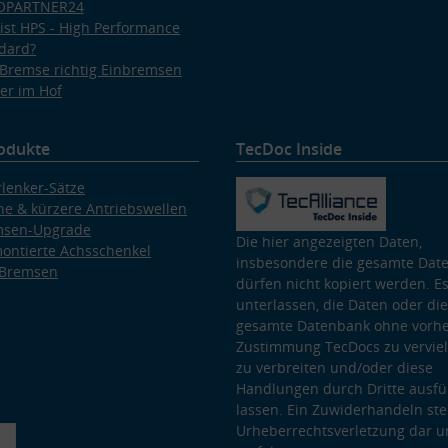
OPARTNER24
ist HPS - High Performance
dard?
Bremse richtig Einbremsen
er im Hof
odukte
TecDoc Inside
lenker-Sätze
e & kürzere Antriebswellen
msen-Upgrade
Die hier angezeigten Daten,
ontierte Achsschenkel
insbesondere die gesamte Dat
 Bremsen
dürfen nicht kopiert werden. Es
unterlassen, die Daten oder die
gesamte Datenbank ohne vorhe
Zustimmung TecDocs zu vervielf
zu verbreiten und/oder diese
Handlungen durch Dritte ausfü
lassen. Ein Zuwiderhandeln stel
Urheberrechtsverletzung dar u