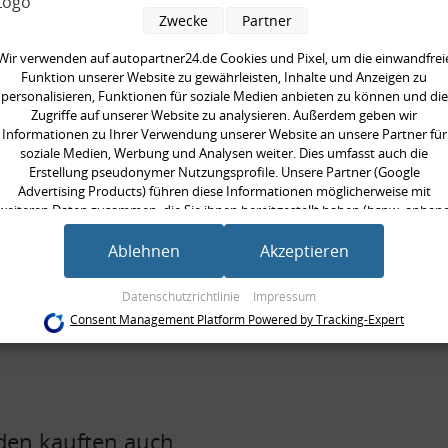
pelstange, verstärkt
Zwecke
Partner
 Montagezubehör
Wir verwenden auf autopartner24.de Cookies und Pixel, um die einwandfrei
Funktion unserer Website zu gewährleisten, Inhalte und Anzeigen zu
seite:
Hinterachse links, Hinterachse 
personalisieren, Funktionen für soziale Medien anbieten zu können und die
Zugriffe auf unserer Website zu analysieren. Außerdem geben wir
rkte Ausführung:
Informationen zu Ihrer Verwendung unserer Website an unsere Partner für
ät:
HPS standard
soziale Medien, Werbung und Analysen weiter. Dies umfasst auch die
/Strebe:
Koppelstange
Erstellung pseudonymer Nutzungsprofile. Unsere Partner (Google
Advertising Products) führen diese Informationen möglicherweise mit
 [mm]:
313 mm
weiteren Daten zusammen, die Sie ihnen bereitgestellt haben (bspw. anhan
ilig:
zweiteilig
eines persönlichen Accounts) oder welche sie im Rahmen Ihrer Nutzung der
Dienste gesammelt haben (bspw. Nutzungsdaten anderer Geräte). Ihre
Ablehnen
Akzeptieren
neinheit:
Satz
Einwilligung zur Nutzung von Cookies und Pixeln können Sie jederzeit
gte Stückzahl:
1
widerrufen, indem Sie auf den Datenschutz-Button links unten klicken und
Datenschutzrichtlinie
Impressum
dort die entsprechenden Anpassungen vornehmen.
gewinde [mm]:
M12x1,75 mm
Consent Management Platform Powered by Tracking-Expert
Zwecke der Datenverarbeitung durch unsere Partner:
Speichern von oder Zugriff auf Informationen auf einem Endgerät
Verwendung reduzierter Daten zur Auswahl von Werbeanzeigen
Erstellung von Profilen für personalisierte Werbung
Verwendung von Profilen zur Auswahl personalisierter Werbung
en kauften auch
Erstellung von Profilen zur Personalisierung von Inhalten