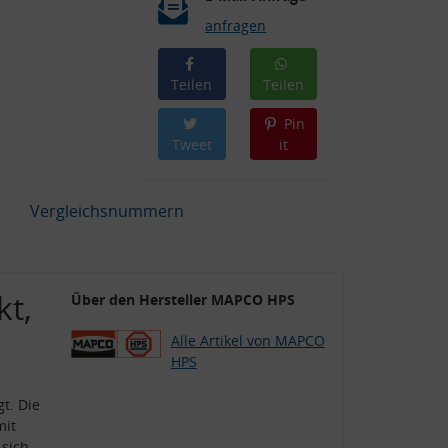
anfragen
Teilen
Teilen
Pin
Tweet
it
Vergleichsnummern
kt,
Über den Hersteller MAPCO HPS
Alle Artikel von MAPCO
HPS
t. Die
mit
 sich