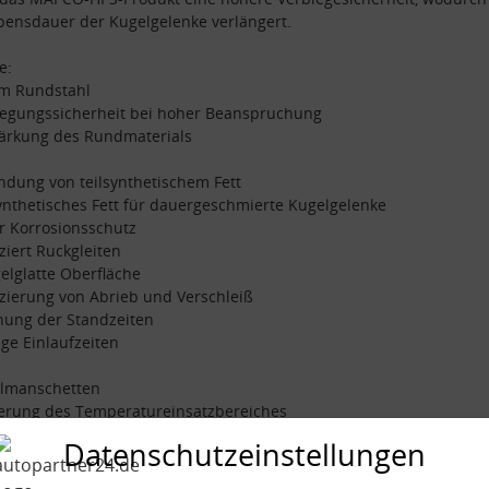
bensdauer der Kugelgelenke verlängert.
e:
mm Rundstahl
iegungssicherheit bei hoher Beanspruchung
tärkung des Rundmaterials
dung von teilsynthetischem Fett
synthetisches Fett für dauergeschmierte Kugelgelenke
r Korrosionsschutz
ziert Ruckgleiten
gelglatte Oberfläche
zierung von Abrieb und Verschleiß
hung der Standzeiten
nge Einlaufzeiten
almanschetten
gerung des Temperatureinsatzbereiches
esserte Haltbarkeit der Manschetten
Datenschutzeinstellungen
hend aus: