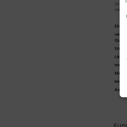
2x Kop
inkl.
Einbau
verstä
Qualit
Stange
Länge
mehrte
Menge
benöti
Außen
Kund