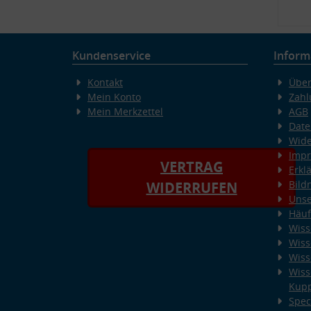
Kundenservice
Inform
Kontakt
Über
Mein Konto
Zahl
Mein Merkzettel
AGB
Date
Wide
Imp
VERTRAG
Erkl
Bild
WIDERRUFEN
Unse
Häuf
Wiss
Wiss
Wiss
Wiss
Kup
Spec