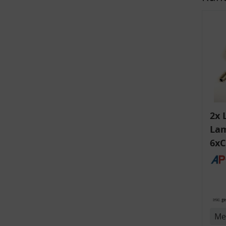
v
2x 
Lam
6xC
ink
Bli
14
inkl. g
Me