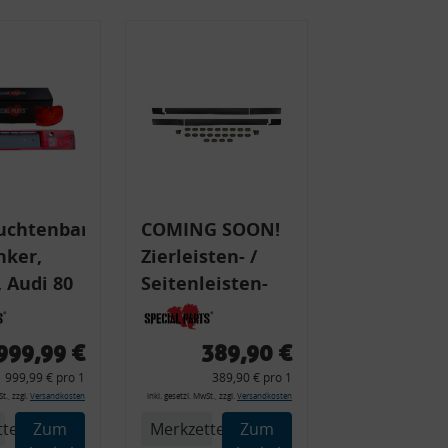
uchtenband
COMING SOON!
nker,
Zierleisten- /
 Audi 80
Seitenleisten-
 Typ 89,
Set, Audi 80
Cabrio, Coupe,
999,99 €
389,90 €
225 +
S2, (6x
999,99 € pro 1
389,90 € pro 1
225C
Zierleiste, 2x
t., zzgl.
Versandkosten
inkl. gesetzl. MwSt., zzgl.
Versandkosten
Kappe, Clipse,
tel
Zum
Merkzettel
Zum
Montagewerkzeug)