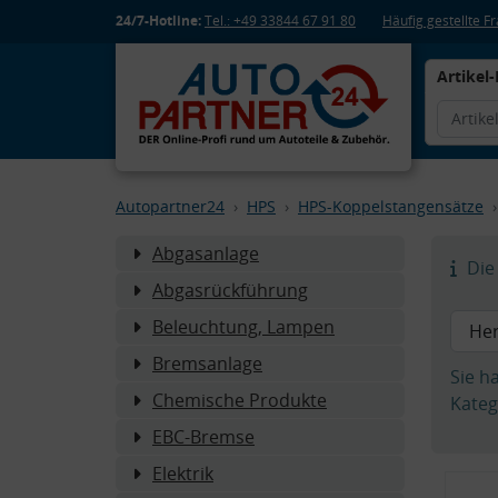
24/7-Hotline:
Tel.: +49 33844 67 91 80
Häufig gestellte 
Artikel-
Autopartner24
HPS
HPS-Koppelstangensätze
Abgasanlage
Die 
Abgasrückführung
Beleuchtung, Lampen
Bremsanlage
Sie h
Chemische Produkte
Kateg
EBC-Bremse
Elektrik