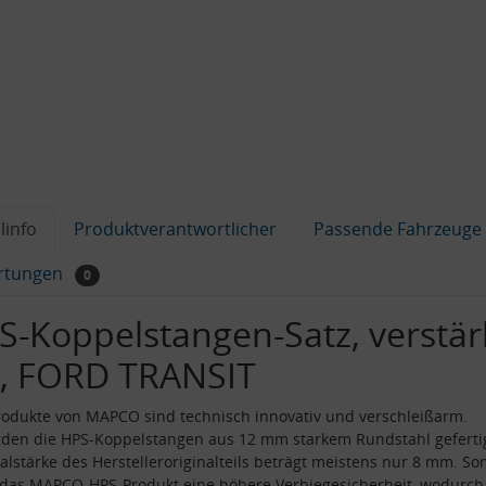
linfo
Produktverantwortlicher
Passende Fahrzeuge
rtungen
0
S-Koppelstangen-Satz, verstär
, FORD TRANSIT
odukte von MAPCO sind technisch innovativ und verschleißarm.
den die HPS-Koppelstangen aus 12 mm starkem Rundstahl gefertig
alstärke des Herstelleroriginalteils beträgt meistens nur 8 mm. So
 das MAPCO-HPS-Produkt eine höhere Verbiegesicherheit, wodurch