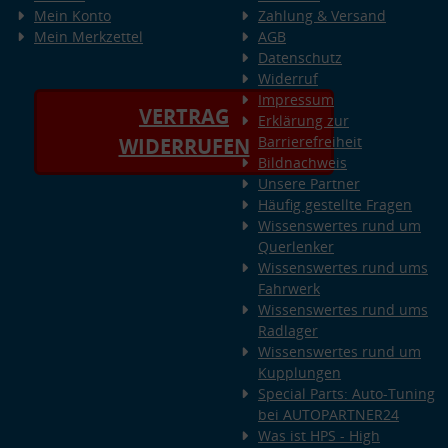
Mein Konto
Zahlung & Versand
Mein Merkzettel
AGB
Datenschutz
Widerruf
Impressum
VERTRAG
Erklärung zur
Barrierefreiheit
WIDERRUFEN
Bildnachweis
Unsere Partner
Häufig gestellte Fragen
Wissenswertes rund um
Querlenker
Wissenswertes rund ums
Fahrwerk
Wissenswertes rund ums
Radlager
Wissenswertes rund um
Kupplungen
Special Parts: Auto-Tuning
bei AUTOPARTNER24
Was ist HPS - High