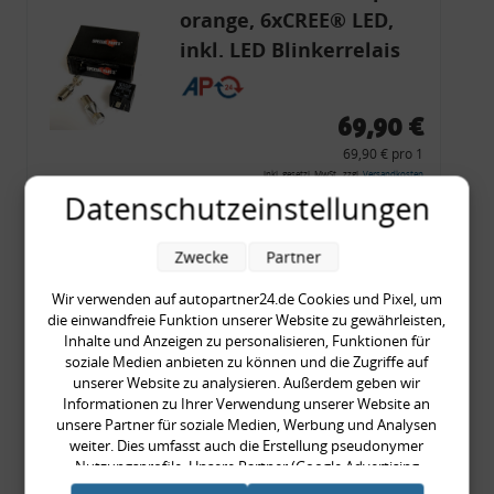
orange, 6xCREE® LED,
inkl. LED Blinkerrelais
CF 14
69,90 €
69,90 € pro 1
inkl. gesetzl. MwSt., zzgl.
Versandkosten
Datenschutzeinstellungen
Merkzettel
Zum Artikel
Zwecke
Partner
Wir verwenden auf autopartner24.de Cookies und Pixel, um
die einwandfreie Funktion unserer Website zu gewährleisten,
Inhalte und Anzeigen zu personalisieren, Funktionen für
Rückleuchtenband mit
soziale Medien anbieten zu können und die Zugriffe auf
Blinker, rot, US-Ecken,
unserer Website zu analysieren. Außerdem geben wir
Informationen zu Ihrer Verwendung unserer Website an
Audi 80 Cabrio, Typ 89,
unsere Partner für soziale Medien, Werbung und Analysen
OE-Nr.: 8G0945225 +
weiter. Dies umfasst auch die Erstellung pseudonymer
8G0945225C
Nutzungsprofile. Unsere Partner (Google Advertising
999,99 €
Products) führen diese Informationen möglicherweise mit