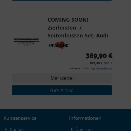
Endgeräteeigenschaften zur Identifikation aktiv abfragen
COMING SOON!
Zierleisten- /
Seitenleisten-Set, Audi
80 Cabrio, Coupe, S2, (6x
Zierleiste, 2x Kappe,
389,90 €
Clipse,
389,90 € pro 1
Montagewerkzeug)
inkl. gesetzl. MwSt., zzgl.
Versandkosten
Merkzettel
Zum Artikel
Kundenservice
Informationen
Kontakt
Über uns