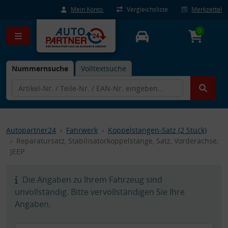
Mein Konto
Vergleichsliste
Merkzettel
0
Nummernsuche
Volltextsuche
Autopartner24
Fahrwerk
Koppelstangen-Satz (2 Stück)
Reparatursatz, Stabilisatorkoppelstange, Satz, Vorderachse,
JEEP
Die Angaben zu Ihrem Fahrzeug sind
unvollständig. Bitte vervollständigen Sie Ihre
Angaben.