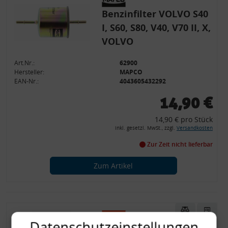
Benzinfilter VOLVO S40
I, S60, S80, V40, V70 II, X,
VOLVO
Art.Nr.:
62900
Hersteller:
MAPCO
EAN-Nr.:
4043605432292
14,90 €
14,90 € pro Stück
inkl. gesetzl. MwSt., zzgl.
Versandkosten
Zur Zeit nicht lieferbar
Zum Artikel
Datenschutzeinstellungen