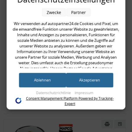
Benzinfilter
MERCEDESBENZ 190
Zwecke
Partner
(W201), EKLASSE (W12,
Wir verwenden auf autopartner24.de Cookies und Pixel, um
MERCEDES-BENZ, PUCH
die einwandfreie Funktion unserer Website zu gewährleisten,
Inhalte und Anzeigen zu personalisieren, Funktionen für
Art.Nr.:
62854
soziale Medien anbieten zu können und die Zugriffe auf
Hersteller:
MAPCO
unserer Website zu analysieren. Außerdem geben wir
EAN-Nr.:
4043605432285
Informationen zu Ihrer Verwendung unserer Website an
unsere Partner für soziale Medien, Werbung und Analysen
14,90 €
weiter. Dies umfasst auch die Erstellung pseudonymer
Nutzungsprofile. Unsere Partner (Google Advertising
14,90 € pro Stück
Products) führen diese Informationen möglicherweise mit
inkl. gesetzl. MwSt., zzgl.
Versandkosten
weiteren Daten zusammen, die Sie ihnen bereitgestellt haben
Ablehnen
Akzeptieren
(bspw. anhand eines persönlichen Accounts) oder welche sie
Verfügbar
Lieferzeit: 1-2 Tage
im Rahmen Ihrer Nutzung der Dienste gesammelt haben
Datenschutzrichtlinie
Impressum
(bspw. Nutzungsdaten anderer Geräte). Ihre Einwilligung zur
Zum Artikel
Consent Management Platform Powered by Tracking-
Nutzung von Cookies und Pixeln können Sie jederzeit
Expert
widerrufen, indem Sie auf den Datenschutz-Button links
unten klicken und dort die entsprechenden Anpassungen
vornehmen.
Zwecke der Datenverarbeitung durch unsere Partner: