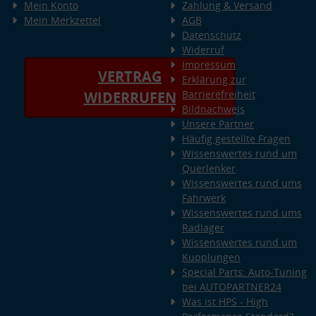
Mein Konto
Zahlung & Versand
Mein Merkzettel
AGB
Datenschutz
Widerruf
Impressum
VERTRAG
Erklärung zur
Barrierefreiheit
WIDERRUFEN
Bildnachweis
Unsere Partner
Häufig gestellte Fragen
Wissenswertes rund um
Querlenker
Wissenswertes rund ums
Fahrwerk
Wissenswertes rund ums
Radlager
Wissenswertes rund um
Kupplungen
Special Parts: Auto-Tuning
bei AUTOPARTNER24
Was ist HPS - High