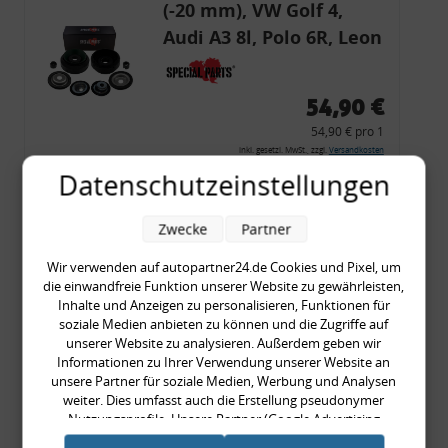
(-20 mm), VW Golf 4,
Audi A3 8l, Polo 6R, Leon
54,90 €
54,90 € pro 1
inkl. gesetzl. MwSt., zzgl.
Versandkosten
Datenschutzeinstellungen
Merkzettel
Zum Artikel
Zwecke
Partner
Wir verwenden auf autopartner24.de Cookies und Pixel, um
die einwandfreie Funktion unserer Website zu gewährleisten,
Rückleuchtenband mit
Inhalte und Anzeigen zu personalisieren, Funktionen für
soziale Medien anbieten zu können und die Zugriffe auf
Blinker, rot, US-Ecken,
unserer Website zu analysieren. Außerdem geben wir
Audi 80 Cabrio, Typ 89,
Informationen zu Ihrer Verwendung unserer Website an
unsere Partner für soziale Medien, Werbung und Analysen
OE-Nr.: 8G0945225 +
weiter. Dies umfasst auch die Erstellung pseudonymer
8G0945225C
Nutzungsprofile. Unsere Partner (Google Advertising
999,99 €
Products) führen diese Informationen möglicherweise mit