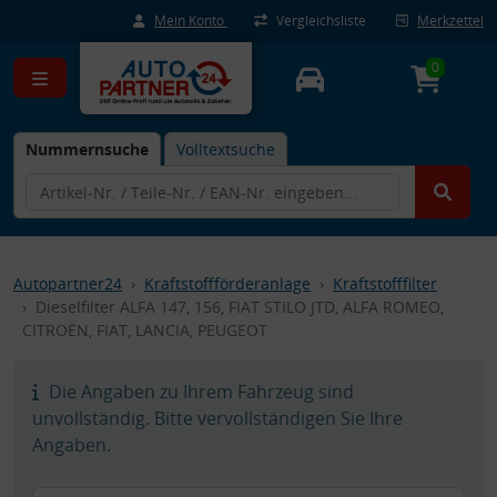
Mein Konto
Vergleichsliste
Merkzettel
0
Nummernsuche
Volltextsuche
Autopartner24
Kraftstoffförderanlage
Kraftstofffilter
Dieselfilter ALFA 147, 156, FIAT STILO JTD, ALFA ROMEO,
CITROËN, FIAT, LANCIA, PEUGEOT
Die Angaben zu Ihrem Fahrzeug sind
unvollständig. Bitte vervollständigen Sie Ihre
Angaben.