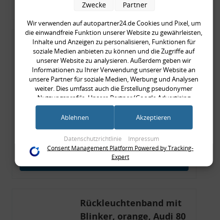
Zum Artikel
Zwecke
Partner
Wir verwenden auf autopartner24.de Cookies und Pixel, um
die einwandfreie Funktion unserer Website zu gewährleisten,
Inhalte und Anzeigen zu personalisieren, Funktionen für
Rückleuchtenband mit
soziale Medien anbieten zu können und die Zugriffe auf
Blinker, rot, US-Ecken,
unserer Website zu analysieren. Außerdem geben wir
Audi 80 Cabrio, Typ 89,
Informationen zu Ihrer Verwendung unserer Website an
unsere Partner für soziale Medien, Werbung und Analysen
OE-Nr.: 8G0945225 +
weiter. Dies umfasst auch die Erstellung pseudonymer
8G0945225C
Nutzungsprofile. Unsere Partner (Google Advertising
999,99 €
Products) führen diese Informationen möglicherweise mit
weiteren Daten zusammen, die Sie ihnen bereitgestellt haben
999,99 € pro 1
Ablehnen
Akzeptieren
(bspw. anhand eines persönlichen Accounts) oder welche sie
inkl. gesetzl. MwSt., zzgl.
Versandkosten
im Rahmen Ihrer Nutzung der Dienste gesammelt haben
Datenschutzrichtlinie
Impressum
Merkzettel
(bspw. Nutzungsdaten anderer Geräte). Ihre Einwilligung zur
Consent Management Platform Powered by Tracking-
Nutzung von Cookies und Pixeln können Sie jederzeit
Expert
Zum Artikel
widerrufen, indem Sie auf den Datenschutz-Button links
unten klicken und dort die entsprechenden Anpassungen
vornehmen.
Rückleuchtenband mit
Zwecke der Datenverarbeitung durch unsere Partner:
Speichern von oder Zugriff auf Informationen auf einem Endgerät
Blinker, orange, Audi 80