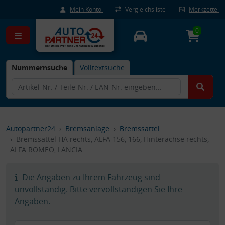
Mein Konto
Vergleichsliste
Merkzettel
0
Nummernsuche
Volltextsuche
Autopartner24
Bremsanlage
Bremssattel
Bremssattel HA rechts, ALFA 156, 166, Hinterachse rechts,
ALFA ROMEO, LANCIA
Die Angaben zu Ihrem Fahrzeug sind
unvollständig. Bitte vervollständigen Sie Ihre
Angaben.