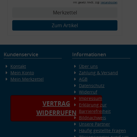
Montagewerkzeug)
inkl. gesetzl. MwSt., zzgl.
Versandkosten
Merkzettel
Zum Artikel
Kundenservice
Informationen
Kontakt
Über uns
Mein Konto
Zahlung & Versand
Mein Merkzettel
AGB
Datenschutz
Widerruf
Impressum
VERTRAG
Erklärung zur
Barrierefreiheit
WIDERRUFEN
Bildnachweis
Unsere Partner
Häufig gestellte Fragen
Wissenswertes rund um