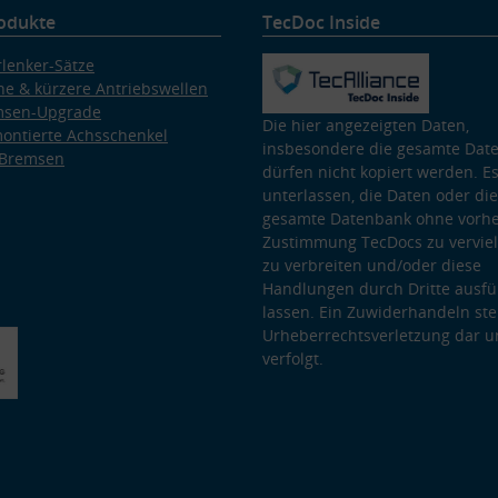
odukte
TecDoc Inside
lenker-Sätze
e & kürzere Antriebswellen
msen-Upgrade
Die hier angezeigten Daten,
ontierte Achsschenkel
insbesondere die gesamte Dat
 Bremsen
dürfen nicht kopiert werden. Es
unterlassen, die Daten oder die
gesamte Datenbank ohne vorhe
Zustimmung TecDocs zu vervielf
zu verbreiten und/oder diese
Handlungen durch Dritte ausfü
lassen. Ein Zuwiderhandeln stel
Urheberrechtsverletzung dar u
verfolgt.