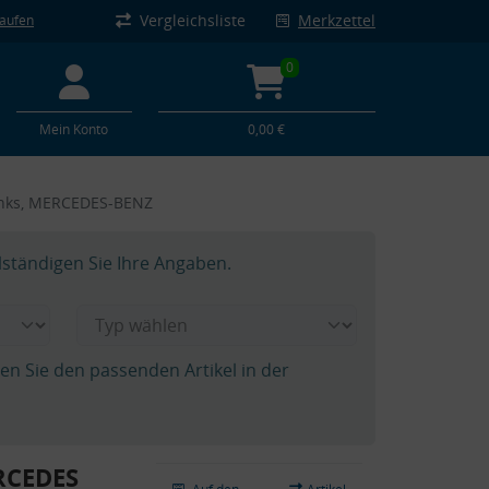
Vergleichsliste
Merkzettel
kaufen
0
Mein Konto
0,00 €
links, MERCEDES-BENZ
lständigen Sie Ihre Angaben.
hen Sie den passenden Artikel in der
ERCEDES