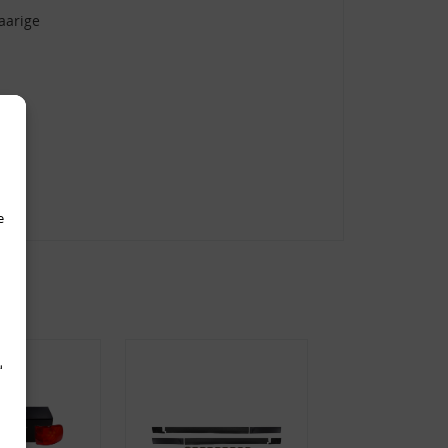
aarige
e
d