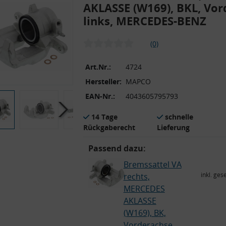
AKLASSE (W169), BKL, Vor
links, MERCEDES-BENZ
(0)
Art.Nr.:
4724
Hersteller:
MAPCO
EAN-Nr.:
4043605795793
14 Tage
schnelle
Rückgaberecht
Lieferung
Passend dazu:
Bremssattel VA
inkl. ges
rechts,
MERCEDES
AKLASSE
(W169), BK,
Vorderachse