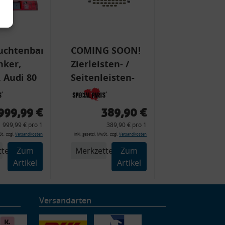
uchtenband
COMING SOON!
nker,
Zierleisten- /
 Audi 80
Seitenleisten-
 Typ 89,
Set, Audi 80
Cabrio, Coupe,
999,99 €
389,90 €
225 +
S2, (6x
999,99 € pro 1
389,90 € pro 1
225C
Zierleiste, 2x
t., zzgl.
Versandkosten
inkl. gesetzl. MwSt., zzgl.
Versandkosten
Kappe, Clipse,
tel
Zum
Merkzettel
Zum
Montagewerkzeug)
Artikel
Artikel
Versandarten