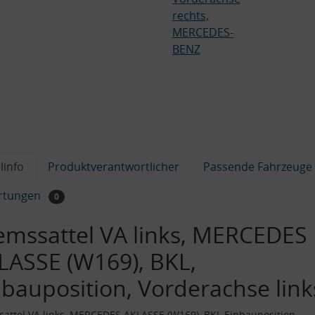
rechts,
MERCEDES-
BENZ
linfo
Produktverantwortlicher
Passende Fahrzeuge
rtungen
0
emssattel VA links, MERCEDES
LASSE (W169), BKL,
nbauposition, Vorderachse link
attel VA links, MERCEDES AKLASSE (W169), BKL Einbauposition