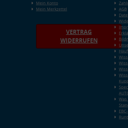
Mein Konto
Zahl
Mein Merkzettel
AGB
Date
Wide
Imp
VERTRAG
Erkl
Bild
WIDERRUFEN
Unse
Häuf
Wiss
Wiss
Wiss
Wiss
Kup
Spec
AUT
Was 
Stan
EBC-
Runt