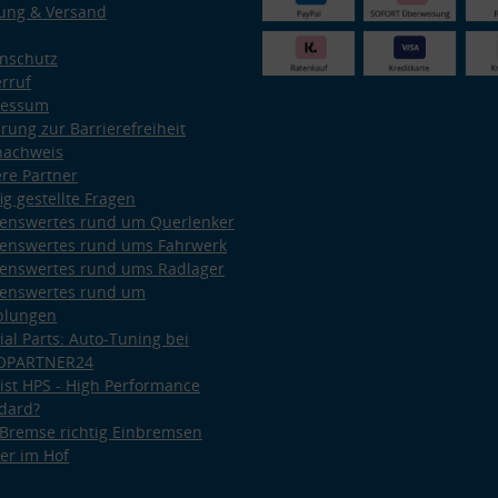
ung & Versand
nschutz
rruf
ressum
ärung zur Barrierefreiheit
nachweis
re Partner
ig gestellte Fragen
enswertes rund um Querlenker
enswertes rund ums Fahrwerk
enswertes rund ums Radlager
enswertes rund um
plungen
ial Parts: Auto-Tuning bei
OPARTNER24
ist HPS - High Performance
dard?
Bremse richtig Einbremsen
er im Hof