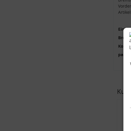
Vorde
Artik
Einbau
Brems
Kolbe
paari
Kund