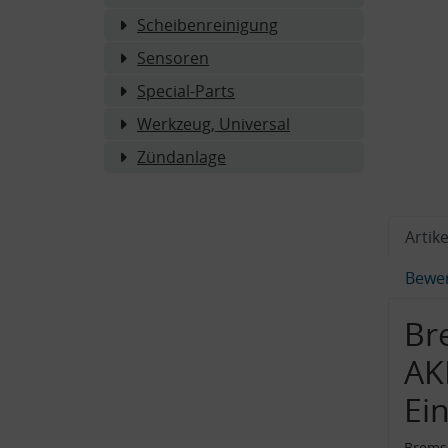
Scheibenreinigung
Sensoren
Special-Parts
Werkzeug, Universal
Zündanlage
Artike
Bewe
Br
AK
Ei
Bremss