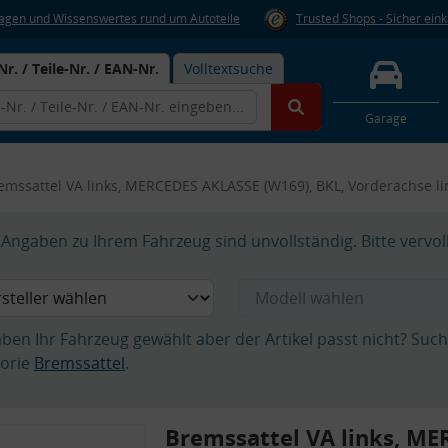
Fragen und Wissenswertes rund um Autoteile
Trusted Shops - Sicher ein
Nr. / Teile-Nr. / EAN-Nr.
Volltextsuche
Garage
emssattel VA links, MERCEDES AKLASSE (W169), BKL, Vorderachse 
Angaben zu Ihrem Fahrzeug sind unvollständig. Bitte vervol
aben Ihr Fahrzeug gewählt aber der Artikel passt nicht? Suc
orie
Bremssattel
.
Bremssattel VA links, M