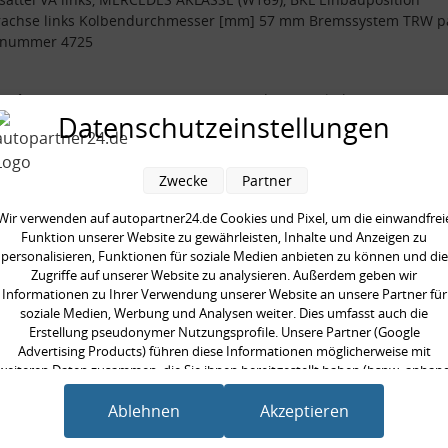
rachse links Kolbendurchmesser [mm] 57 mm Bremssystem TRW p
elnummer 4725
seite:
Vorderachse links
Datenschutzeinstellungen
system:
TRW
ndurchmesser [mm]:
57 mm
Zwecke
Partner
ge Artikelnummer:
4725
Wir verwenden auf autopartner24.de Cookies und Pixel, um die einwandfrei
Funktion unserer Website zu gewährleisten, Inhalte und Anzeigen zu
personalisieren, Funktionen für soziale Medien anbieten zu können und die
Zugriffe auf unserer Website zu analysieren. Außerdem geben wir
Informationen zu Ihrer Verwendung unserer Website an unsere Partner für
en kauften auch
soziale Medien, Werbung und Analysen weiter. Dies umfasst auch die
Erstellung pseudonymer Nutzungsprofile. Unsere Partner (Google
Advertising Products) führen diese Informationen möglicherweise mit
weiteren Daten zusammen, die Sie ihnen bereitgestellt haben (bspw. anhan
eines persönlichen Accounts) oder welche sie im Rahmen Ihrer Nutzung der
Dienste gesammelt haben (bspw. Nutzungsdaten anderer Geräte). Ihre
Ablehnen
Akzeptieren
Einwilligung zur Nutzung von Cookies und Pixeln können Sie jederzeit
widerrufen, indem Sie auf den Datenschutz-Button links unten klicken und