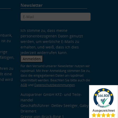
Newsletter
Ich stimme zu, dass meine
enbank,
personenbezogenen Daten genutzt
 ist zu
werden, um werbliche E-Mails zu
erhalten, und weiß, dass ich dies
rige
jederzeit widerrufen kann.
ältigen,
Anmelden
Für den Versand unserer Newsletter nutzen wir
hren zu
rapidmail. Mit Ihrer Anmeldung stimmen Sie zu,
lt eine
dass die eingegebenen Daten an rapidmail
nd wird
übermittelt werden. Beachten Sie bitte auch die
AGB
und
Datenschutzbestimmungen
.
Autopartner GmbH KFZ- und Teile-
Handel
Geschäftsführer: Detlev Seeliger, Gaby
Driemert
Gregor-von-Brück-Ring 1