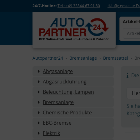
24/7-Hotline:
Tel.: +49 33844 67 91 80
Häufig gestellte 
Artikel-
Autopartner24
Bremsanlage
Bremssattel
Br
Abgasanlage
Die 
Abgasrückführung
Beleuchtung, Lampen
Bremsanlage
Sie h
Chemische Produkte
Kateg
EBC-Bremse
Elektrik