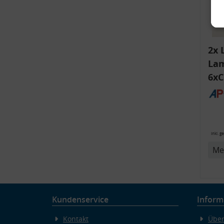
2x 
Lam
6xC
ink
Bli
v
14
inkl. g
Me
Kundenservice
Inform
Kontakt
Über