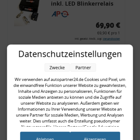
inkl. LED Blinkerrelais
CF 14
69,90 €
69,90 € pro 1
inkl. gesetzl. MwSt., zzgl.
Versandkosten
Merkzettel
Datenschutzeinstellungen
Zum Artikel
Zwecke
Partner
Wir verwenden auf autopartner24.de Cookies und Pixel, um
die einwandfreie Funktion unserer Website zu gewährleisten,
Rückleuchtenband mit
Inhalte und Anzeigen zu personalisieren, Funktionen für
Blinker, rot, US-Ecken,
soziale Medien anbieten zu können und die Zugriffe auf
unserer Website zu analysieren. Außerdem geben wir
Audi 80 Cabrio, Typ 89,
Informationen zu Ihrer Verwendung unserer Website an
OE-Nr.: 8G0945225 +
unsere Partner für soziale Medien, Werbung und Analysen
8G0945225C
weiter. Dies umfasst auch die Erstellung pseudonymer
999,99 €
Nutzungsprofile. Unsere Partner (Google Advertising
Products) führen diese Informationen möglicherweise mit
999,99 € pro 1
weiteren Daten zusammen, die Sie ihnen bereitgestellt haben
Ablehnen
Akzeptieren
inkl. gesetzl. MwSt., zzgl.
Versandkosten