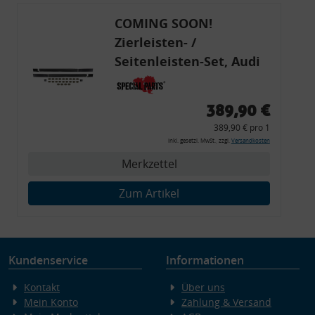
COMING SOON!
Zierleisten- /
Seitenleisten-Set, Audi
80 Cabrio, Coupe, S2, (6x
Zierleiste, 2x Kappe,
389,90 €
Clipse,
389,90 € pro 1
Montagewerkzeug)
inkl. gesetzl. MwSt., zzgl.
Versandkosten
Merkzettel
Zum Artikel
Kundenservice
Informationen
Kontakt
Über uns
Mein Konto
Zahlung & Versand