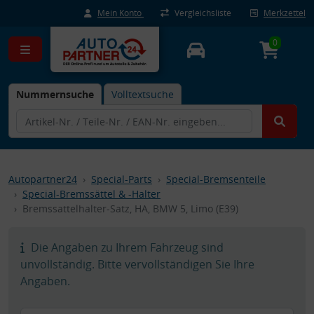
Mein Konto
Vergleichsliste
Merkzettel
0
Nummernsuche
Volltextsuche
Autopartner24
Special-Parts
Special-Bremsenteile
Special-Bremssättel & -Halter
Bremssattelhalter-Satz, HA, BMW 5, Limo (E39)
Die Angaben zu Ihrem Fahrzeug sind
unvollständig. Bitte vervollständigen Sie Ihre
Angaben.