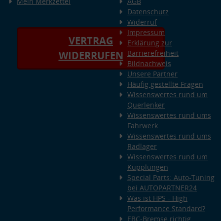
Mein Merkzettel
AGB
Datenschutz
Widerruf
Impressum
VERTRAG
Erklärung zur
Barrierefreiheit
WIDERRUFEN
Bildnachweis
Unsere Partner
Häufig gestellte Fragen
Wissenswertes rund um
Querlenker
Wissenswertes rund ums
Fahrwerk
Wissenswertes rund ums
Radlager
Wissenswertes rund um
Kupplungen
Special Parts: Auto-Tuning
bei AUTOPARTNER24
Was ist HPS - High
Performance Standard?
EBC-Bremse richtig