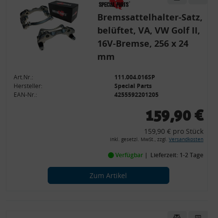
Bremssattelhalter-Satz,
belüftet, VA, VW Golf II,
16V-Bremse, 256 x 24
mm
Art.Nr.:
111.004.016SP
Hersteller:
Special Parts
EAN-Nr.:
4255592201205
159,90 €
159,90 € pro Stück
inkl. gesetzl. MwSt., zzgl.
Versandkosten
Verfügbar
Lieferzeit: 1-2 Tage
Zum Artikel