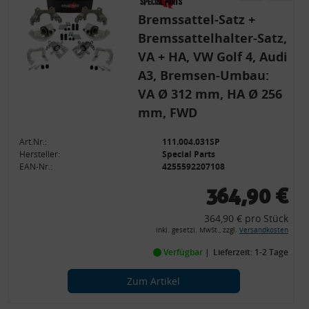
Bremssattel-Satz +
Besondere Features:
Bremssattelhalter-Satz,
Verwendung genauer Standortdaten
Endgeräteeigenschaften zur Identifikation aktiv abfragen
VA + HA, VW Golf 4, Audi
A3, Bremsen-Umbau:
VA Ø 312 mm, HA Ø 256
mm, FWD
Art.Nr.:
111.004.031SP
Hersteller:
Special Parts
EAN-Nr.:
4255592207108
364,90 €
364,90 € pro Stück
inkl. gesetzl. MwSt., zzgl.
Versandkosten
Verfügbar
Lieferzeit: 1-2 Tage
Zum Artikel