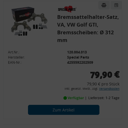
Bremssattelhalter-Satz,
VA, VW Golf GTI,
Bremsscheiben: Ø 312
mm
Art.Nr.:
120.004.013
Hersteller:
Special Parts
EAN-Nr.:
4255592202509
79,90 €
79,90 € pro Stück
inkl. gesetzl. MwSt., zzgl.
Versandkosten
Verfügbar
Lieferzeit: 1-2 Tage
Zum Artikel