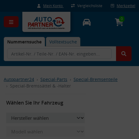
Mein Konto
Vergleichsliste
Merkzettel
0
Nummernsuche
Volltextsuche
Autopartner24
Special-Parts
Special-Bremsenteile
Special-Bremssättel & -Halter
Wählen Sie Ihr Fahrzeug