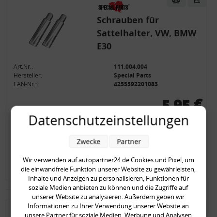
Schrauben für
Sattelhalter, VW, BMW
E30
Art.Nr.:
111.004.004
Hersteller:
Special Parts
EAN-Nr.:
4255592201083
5,95 €
Datenschutzeinstellungen
5,95 € pro Stück
inkl. gesetzl. MwSt., zzgl.
Versandkosten
Zwecke
Partner
Verfügbar
Lieferzeit: 1-2 Tage
Wir verwenden auf autopartner24.de Cookies und Pixel, um
Zum Artikel
die einwandfreie Funktion unserer Website zu gewährleisten,
Inhalte und Anzeigen zu personalisieren, Funktionen für
soziale Medien anbieten zu können und die Zugriffe auf
unserer Website zu analysieren. Außerdem geben wir
Informationen zu Ihrer Verwendung unserer Website an
unsere Partner für soziale Medien, Werbung und Analysen