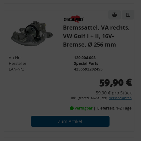
Bremssattel, VA rechts,
VW Golf I + II, 16V-
Bremse, Ø 256 mm
Art.Nr.:
120.004.008
Hersteller:
Special Parts
EAN-Nr.:
4255592202455
59,90 €
59,90 € pro Stück
inkl. gesetzl. MwSt., zzgl.
Versandkosten
Verfügbar
Lieferzeit: 1-2 Tage
Zum Artikel