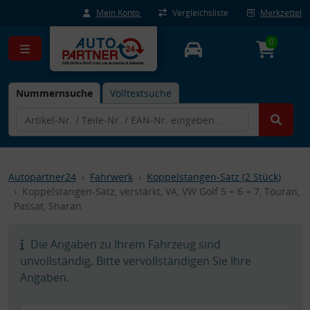
Mein Konto
Vergleichsliste
Merkzettel
0
Nummernsuche
Volltextsuche
Autopartner24
Fahrwerk
Koppelstangen-Satz (2 Stück)
Koppelstangen-Satz, verstärkt, VA, VW Golf 5 + 6 + 7, Touran,
Passat, Sharan
Die Angaben zu Ihrem Fahrzeug sind
unvollständig. Bitte vervollständigen Sie Ihre
Angaben.