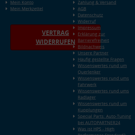
Mein Konto
Zahlung & Versand
Mein Merkzettel
AGB
Datenschutz
Widerruf
Impressum
VERTRAG
Erklärung zur
Barrierefreiheit
WIDERRUFEN
Bildnachweis
Unsere Partner
Häufig gestellte Fragen
Wissenswertes rund um
Querlenker
Wissenswertes rund ums
Fahrwerk
Wissenswertes rund ums
Radlager
Wissenswertes rund um
Kupplungen
Special Parts: Auto-Tuning
bei AUTOPARTNER24
Was ist HPS - High