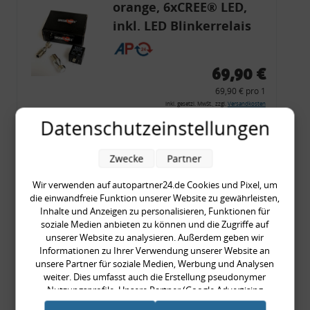
orange, 6xCREE® LED,
inkl. LED Blinkerrelais
CF 14
69,90 €
69,90 € pro 1
inkl. gesetzl. MwSt., zzgl.
Versandkosten
Datenschutzeinstellungen
Merkzettel
Zum Artikel
Zwecke
Partner
Wir verwenden auf autopartner24.de Cookies und Pixel, um
die einwandfreie Funktion unserer Website zu gewährleisten,
Rückleuchtenband mit
Inhalte und Anzeigen zu personalisieren, Funktionen für
soziale Medien anbieten zu können und die Zugriffe auf
Blinker, rot, US-Ecken,
unserer Website zu analysieren. Außerdem geben wir
Audi 80 Cabrio, Typ 89,
Informationen zu Ihrer Verwendung unserer Website an
unsere Partner für soziale Medien, Werbung und Analysen
OE-Nr.: 8G0945225 +
weiter. Dies umfasst auch die Erstellung pseudonymer
8G0945225C
Nutzungsprofile. Unsere Partner (Google Advertising
999,99 €
Products) führen diese Informationen möglicherweise mit