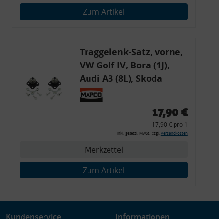
Verwendung genauer Standortdaten
Zum Artikel
Endgeräteeigenschaften zur Identifikation aktiv abfragen
Traggelenk-Satz, vorne,
VW Golf IV, Bora (1J),
Audi A3 (8L), Skoda
Octavia (1U)
17,90 €
17,90 € pro 1
inkl. gesetzl. MwSt., zzgl.
Versandkosten
Merkzettel
Zum Artikel
Kundenservice
Informationen