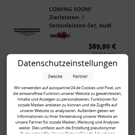
COMING SOON!
Zierleisten- /
Seitenleisten-Set, Audi
80 Cabrio, Coupe, S2, (6x
Zierleiste, 2x Kappe,
389,90 €
Clipse,
389,90 € pro 1
Montagewerkzeug)
inkl. gesetzl. MwSt., zzgl.
Versandkosten
Datenschutzeinstellungen
Merkzettel
Zwecke
Partner
Zum Artikel
Wir verwenden auf autopartner24.de Cookies und Pixel, um
die einwandfreie Funktion unserer Website zu gewährleisten,
Inhalte und Anzeigen zu personalisieren, Funktionen für
soziale Medien anbieten zu können und die Zugriffe auf
2x Ankerblech,
unserer Website zu analysieren. Außerdem geben wir
Spritzschutz,
Informationen zu Ihrer Verwendung unserer Website an
unsere Partner für soziale Medien, Werbung und Analysen
Hinterachse, VW Golf 4,
weiter. Dies umfasst auch die Erstellung pseudonymer
Audi A3 8L, für 256 mm-
Nutzungsprofile. Unsere Partner (Google Advertising