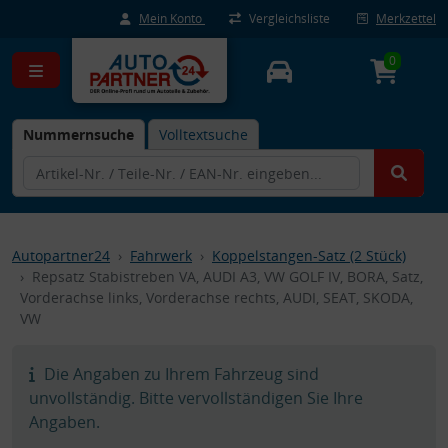
Mein Konto
Vergleichsliste
Merkzettel
0
Nummernsuche
Volltextsuche
Autopartner24
Fahrwerk
Koppelstangen-Satz (2 Stück)
Repsatz Stabistreben VA, AUDI A3, VW GOLF IV, BORA, Satz,
Vorderachse links, Vorderachse rechts, AUDI, SEAT, SKODA,
VW
Die Angaben zu Ihrem Fahrzeug sind
unvollständig. Bitte vervollständigen Sie Ihre
Angaben.