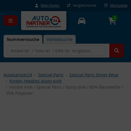
Mein Konto
Vergleichsliste
Merkzettel
0
Nummernsuche
Volltextsuche
Autopartner24
Special-Parts
Special Parts Street Wear
Kinder-Hoodies dusty pink
Hoodie Kids / Special Parts / dusty pink / 65% Baumwolle /
35% Polyester