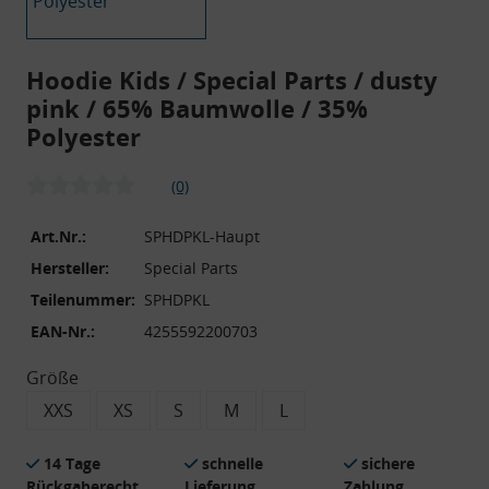
Hoodie Kids / Special Parts / dusty
pink / 65% Baumwolle / 35%
Polyester
(0)
Art.Nr.:
SPHDPKL-Haupt
Hersteller:
Special Parts
Teilenummer:
SPHDPKL
EAN-Nr.:
4255592200703
Größe
XXS
XS
S
M
L
14 Tage
schnelle
sichere
Rückgaberecht
Lieferung
Zahlung