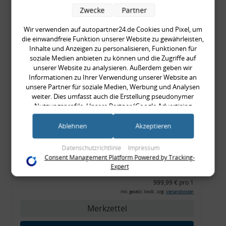
999,99 €
Zwecke
Partner
999,99 € pro 1
Wir verwenden auf autopartner24.de Cookies und Pixel, um
inkl. gesetzl. MwSt., zzgl.
Versandkosten
die einwandfreie Funktion unserer Website zu gewährleisten,
Merkzettel
Inhalte und Anzeigen zu personalisieren, Funktionen für
soziale Medien anbieten zu können und die Zugriffe auf
Zum Artikel
unserer Website zu analysieren. Außerdem geben wir
Informationen zu Ihrer Verwendung unserer Website an
unsere Partner für soziale Medien, Werbung und Analysen
weiter. Dies umfasst auch die Erstellung pseudonymer
Nutzungsprofile. Unsere Partner (Google Advertising
Rückleuchtenband mit
Products) führen diese Informationen möglicherweise mit
Blinker, orange, Audi 80
weiteren Daten zusammen, die Sie ihnen bereitgestellt haben
Ablehnen
Akzeptieren
Cabrio, Typ 89, OE-Nr.:
(bspw. anhand eines persönlichen Accounts) oder welche sie
im Rahmen Ihrer Nutzung der Dienste gesammelt haben
8G0945225 + 8G0945225C
Datenschutzrichtlinie
Impressum
(bspw. Nutzungsdaten anderer Geräte). Ihre Einwilligung zur
Consent Management Platform Powered by Tracking-
Nutzung von Cookies und Pixeln können Sie jederzeit
Expert
999,99 €
widerrufen, indem Sie auf den Datenschutz-Button links
unten klicken und dort die entsprechenden Anpassungen
999,99 € pro 1
vornehmen.
inkl. gesetzl. MwSt., zzgl.
Versandkosten
Merkzettel
Zwecke der Datenverarbeitung durch unsere Partner:
Speichern von oder Zugriff auf Informationen auf einem Endgerät