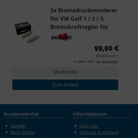
2x Bremsdruckminderer
für VW Golf 1 / 2 / 3,
Bremskraftregler für
G60 / 16V / VR6
99,90 €
99,90 € pro 1
inkl. gesetzl. MwSt., zzgl.
Versandkosten
Merkzettel
Zum Artikel
Kundenservice
Informationen
Kontakt
Über uns
Mein Konto
Zahlung & Versand