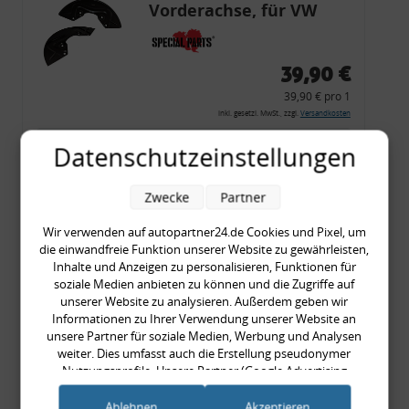
Vorderachse, für VW
Golf 1/2/3, Umbau G60
280 mm- und 312 mm-
39,90 €
Bremse
39,90 € pro 1
inkl. gesetzl. MwSt., zzgl.
Versandkosten
Merkzettel
Datenschutzeinstellungen
Zum Artikel
Zwecke
Partner
Wir verwenden auf autopartner24.de Cookies und Pixel, um
die einwandfreie Funktion unserer Website zu gewährleisten,
Hauptbremszylinder
Inhalte und Anzeigen zu personalisieren, Funktionen für
mit Behälter Ø 25,4 mm,
soziale Medien anbieten zu können und die Zugriffe auf
unserer Website zu analysieren. Außerdem geben wir
VW, VAG, ohne ABS,
Informationen zu Ihrer Verwendung unserer Website an
geeignet zum Umbau
unsere Partner für soziale Medien, Werbung und Analysen
weiter. Dies umfasst auch die Erstellung pseudonymer
79,90 €
Nutzungsprofile. Unsere Partner (Google Advertising
Products) führen diese Informationen möglicherweise mit
79,90 € pro 1
weiteren Daten zusammen, die Sie ihnen bereitgestellt haben
Ablehnen
Akzeptieren
inkl. gesetzl. MwSt., zzgl.
Versandkosten