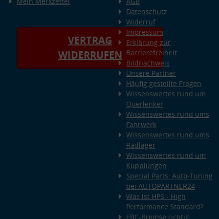
Mein Merkzettel
AGB
Datenschutz
Widerruf
Impressum
VERTRAG
Erklärung zur
Barrierefreiheit
WIDERRUFEN
Bildnachweis
Unsere Partner
Häufig gestellte Fragen
Wissenswertes rund um
Querlenker
Wissenswertes rund ums
Fahrwerk
Wissenswertes rund ums
Radlager
Wissenswertes rund um
Kupplungen
Special Parts: Auto-Tuning
bei AUTOPARTNER24
Was ist HPS - High
Performance Standard?
EBC-Bremse richtig