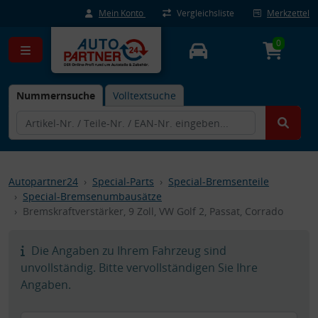
Mein Konto
Vergleichsliste
Merkzettel
0
Nummernsuche
Volltextsuche
Autopartner24
Special-Parts
Special-Bremsenteile
Special-Bremsenumbausätze
Bremskraftverstärker, 9 Zoll, VW Golf 2, Passat, Corrado
Die Angaben zu Ihrem Fahrzeug sind
unvollständig. Bitte vervollständigen Sie Ihre
Angaben.