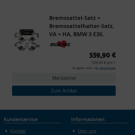
Endgeräteeigenschaften zur Identifikation aktiv abfragen
Bremssattel-Satz +
Bremssattelhalter-Satz,
VA + HA, BMW 3 E30,
Limo, Cabrio, Touring
559,90 €
559,90 € pro 1
inkl. gesetzl. MwSt., zzgl.
Versandkosten
Merkzettel
Zum Artikel
Kundenservice
Informationen
Kontakt
Über uns