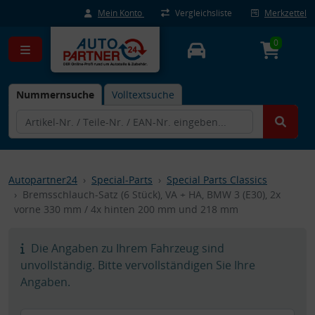
Mein Konto
Vergleichsliste
Merkzettel
0
Nummernsuche
Volltextsuche
Autopartner24
Special-Parts
Special Parts Classics
Bremsschlauch-Satz (6 Stück), VA + HA, BMW 3 (E30), 2x
vorne 330 mm / 4x hinten 200 mm und 218 mm
Die Angaben zu Ihrem Fahrzeug sind
unvollständig. Bitte vervollständigen Sie Ihre
Angaben.