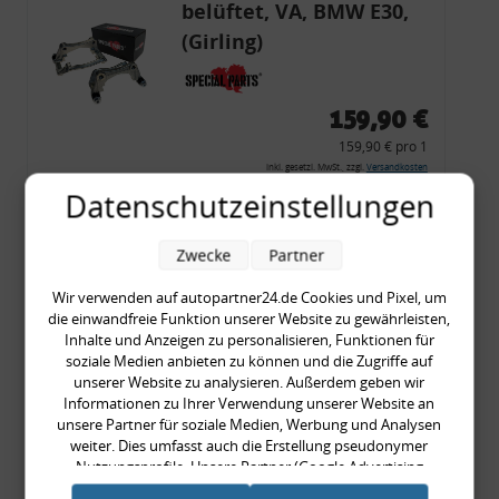
belüftet, VA, BMW E30,
(Girling)
159,90 €
159,90 € pro 1
inkl. gesetzl. MwSt., zzgl.
Versandkosten
Datenschutzeinstellungen
Merkzettel
Zum Artikel
Zwecke
Partner
Wir verwenden auf autopartner24.de Cookies und Pixel, um
die einwandfreie Funktion unserer Website zu gewährleisten,
Bremsen-Umbausatz,
Inhalte und Anzeigen zu personalisieren, Funktionen für
soziale Medien anbieten zu können und die Zugriffe auf
VA + HA, BMW E30, 5 x
unserer Website zu analysieren. Außerdem geben wir
120, Ø 260/258 mm,
Informationen zu Ihrer Verwendung unserer Website an
unsere Partner für soziale Medien, Werbung und Analysen
Bremsscheiben,
weiter. Dies umfasst auch die Erstellung pseudonymer
Radlager
Nutzungsprofile. Unsere Partner (Google Advertising
499,90 €
Products) führen diese Informationen möglicherweise mit