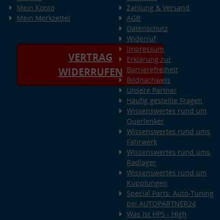
Mein Konto
Zahlung & Versand
Mein Merkzettel
AGB
Datenschutz
Widerruf
Impressum
VERTRAG
Erklärung zur
Barrierefreiheit
WIDERRUFEN
Bildnachweis
Unsere Partner
Häufig gestellte Fragen
Wissenswertes rund um
Querlenker
Wissenswertes rund ums
Fahrwerk
Wissenswertes rund ums
Radlager
Wissenswertes rund um
Kupplungen
Special Parts: Auto-Tuning
bei AUTOPARTNER24
Was ist HPS - High