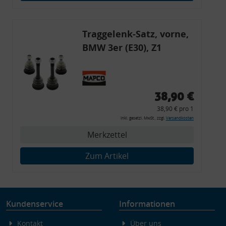
Endgeräteeigenschaften zur Identifikation aktiv abfragen
Traggelenk-Satz, vorne,
BMW 3er (E30), Z1
38,90 €
38,90 € pro 1
inkl. gesetzl. MwSt., zzgl.
Versandkosten
Merkzettel
Zum Artikel
Kundenservice
Informationen
Kontakt
Über uns