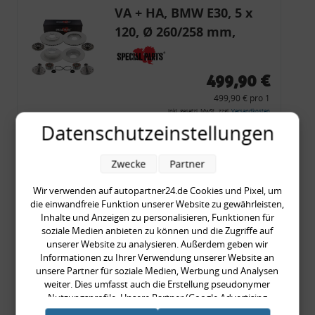
VA + HA, BMW E30, 5 x
120, Ø 260/258 mm,
Bremsscheiben,
Radlager
499,90 €
499,90 € pro 1
inkl. gesetzl. MwSt., zzgl.
Versandkosten
Datenschutzeinstellungen
Merkzettel
Zum Artikel
Zwecke
Partner
Wir verwenden auf autopartner24.de Cookies und Pixel, um
die einwandfreie Funktion unserer Website zu gewährleisten,
Inhalte und Anzeigen zu personalisieren, Funktionen für
Buchse Hinterachse
soziale Medien anbieten zu können und die Zugriffe auf
Lager BMW E30, 316
unserer Website zu analysieren. Außerdem geben wir
Informationen zu Ihrer Verwendung unserer Website an
(15x58x104),
unsere Partner für soziale Medien, Werbung und Analysen
Hinterachse beidseitig,
weiter. Dies umfasst auch die Erstellung pseudonymer
vorne, BMW
Nutzungsprofile. Unsere Partner (Google Advertising
15,90 €
Products) führen diese Informationen möglicherweise mit