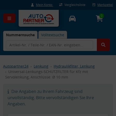
Mein Konto
Vergleichsliste
Merkzettel
0
Nummernsuche
Volltextsuche
Autopartner24
Lenkung
Hydraulikfilter, Lenkung
Universal-Lenkungs-SCHUTZFILTER für Kfz mit
Servolenkung, Anschlüsse: Ø 10 mm
Die Angaben zu Ihrem Fahrzeug sind
unvollständig. Bitte vervollständigen Sie Ihre
Angaben.