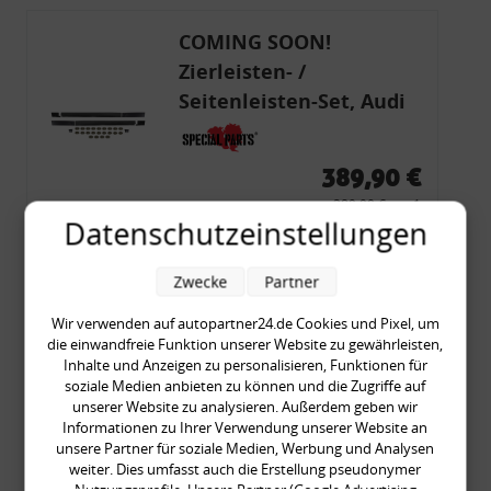
COMING SOON!
Zierleisten- /
Seitenleisten-Set, Audi
80 Cabrio, Coupe, S2, (6x
Zierleiste, 2x Kappe,
389,90 €
Clipse,
389,90 € pro 1
Montagewerkzeug)
Datenschutzeinstellungen
inkl. gesetzl. MwSt., zzgl.
Versandkosten
Merkzettel
Zwecke
Partner
Zum Artikel
Wir verwenden auf autopartner24.de Cookies und Pixel, um
die einwandfreie Funktion unserer Website zu gewährleisten,
Inhalte und Anzeigen zu personalisieren, Funktionen für
soziale Medien anbieten zu können und die Zugriffe auf
2x Ankerblech,
unserer Website zu analysieren. Außerdem geben wir
Spritzschutz,
Informationen zu Ihrer Verwendung unserer Website an
unsere Partner für soziale Medien, Werbung und Analysen
Vorderachse, für VW
weiter. Dies umfasst auch die Erstellung pseudonymer
Golf 1/2/3, Umbau G60
Nutzungsprofile. Unsere Partner (Google Advertising