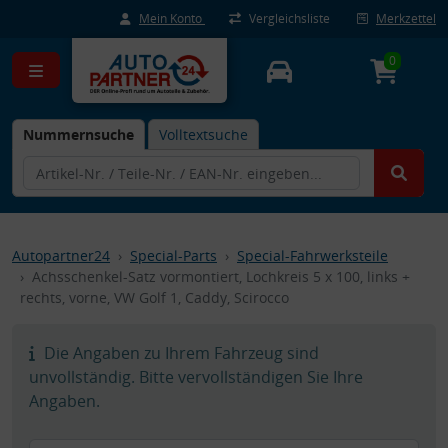
Mein Konto
Vergleichsliste
Merkzettel
0
Nummernsuche
Volltextsuche
Autopartner24
Special-Parts
Special-Fahrwerksteile
Achsschenkel-Satz vormontiert, Lochkreis 5 x 100, links +
rechts, vorne, VW Golf 1, Caddy, Scirocco
Die Angaben zu Ihrem Fahrzeug sind
unvollständig. Bitte vervollständigen Sie Ihre
Angaben.