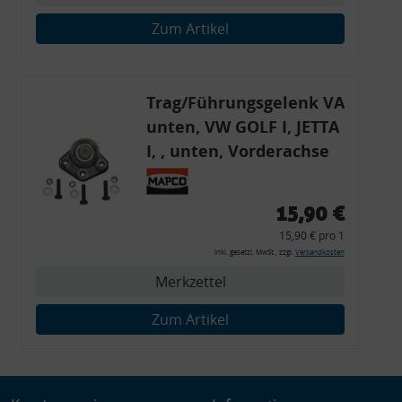
Verwendung genauer Standortdaten
Zum Artikel
Endgeräteeigenschaften zur Identifikation aktiv abfragen
Trag/Führungsgelenk VA
unten, VW GOLF I, JETTA
I, , unten, Vorderachse
links, Vorderachse
rechts, PORSCHE, VW
15,90 €
15,90 € pro 1
inkl. gesetzl. MwSt., zzgl.
Versandkosten
Merkzettel
Zum Artikel