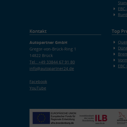
Stan
EBC-
Runt
Kontakt
Top Pr
Quer
Autopartner GmbH
Dünn
Gregor-von-Brück-Ring 1
Bre
14822 Brück
Vorm
Tel.: +49 33844 67 91 80
EBC
info@autopartner24.de
Facebook
YouTube