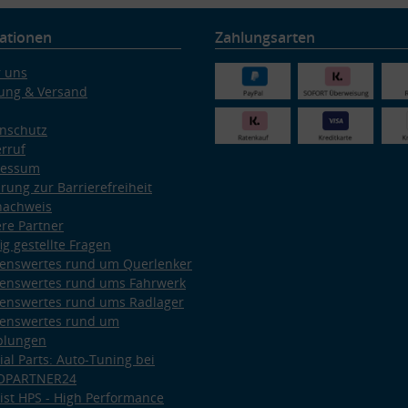
ationen
Zahlungsarten
 uns
ung & Versand
nschutz
rruf
ressum
ärung zur Barrierefreiheit
nachweis
re Partner
ig gestellte Fragen
enswertes rund um Querlenker
enswertes rund ums Fahrwerk
enswertes rund ums Radlager
enswertes rund um
plungen
ial Parts: Auto-Tuning bei
OPARTNER24
ist HPS - High Performance