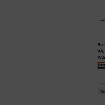
v
Bre
VA,
PAS
T4,
Stü
SEA
inkl. g
Me