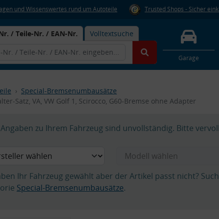
Fragen und Wissenswertes rund um Autoteile
Trusted Shops - Sicher ein
Nr. / Teile-Nr. / EAN-Nr.
Volltextsuche
Garage
eile
Special-Bremsenumbausätze
lter-Satz, VA, VW Golf 1, Scirocco, G60-Bremse ohne Adapter
Angaben zu Ihrem Fahrzeug sind unvollständig. Bitte vervol
aben Ihr Fahrzeug gewählt aber der Artikel passt nicht? Suc
orie
Special-Bremsenumbausätze
.