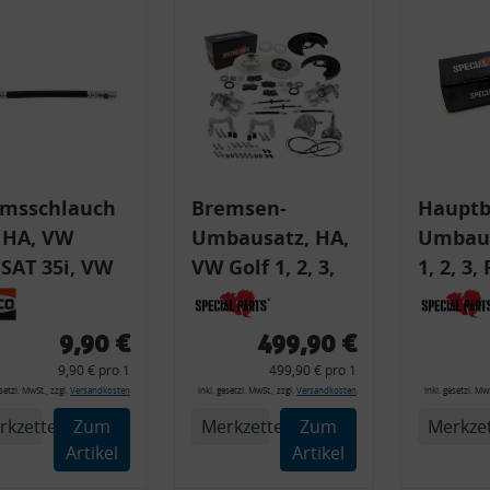
Messung der Performance von Inhalten
Analyse von Zielgruppen durch Statistiken oder Kombinationen von Daten aus
erschiedenen Quellen
Entwicklung und Verbesserung der Angebote
Verwendung reduzierter Daten zur Auswahl von Inhalten
Besondere Features:
Verwendung genauer Standortdaten
Endgeräteeigenschaften zur Identifikation aktiv abfragen
msschlauch
Bremsen-
Hauptb
 HA, VW
Umbausatz, HA,
Umbau,
SAT 35i, VW
VW Golf 1, 2, 3,
1, 2, 3,
 GOLF I,
Scheibenbremse
G60-
ck, AUDI,
4 x 100
Scheib
9,90 €
499,90 €
T, VW
Ø 22,2
9,90 € pro 1
499,90 € pro 1
ABS
esetzl. MwSt., zzgl.
Versandkosten
inkl. gesetzl. MwSt., zzgl.
Versandkosten
inkl. gesetzl. MwS
rkzettel
Zum
Merkzettel
Zum
Merkzet
Artikel
Artikel