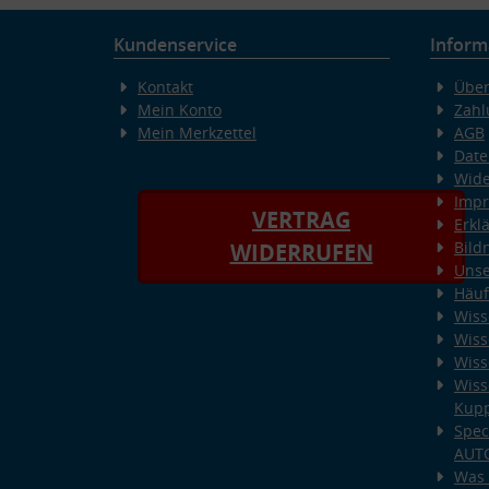
Kundenservice
Inform
Kontakt
Über
Mein Konto
Zahl
Mein Merkzettel
AGB
Date
Wide
Imp
VERTRAG
Erkl
Bild
WIDERRUFEN
Unse
Häuf
Wiss
Wiss
Wiss
Wiss
Kup
Spec
AUT
Was 