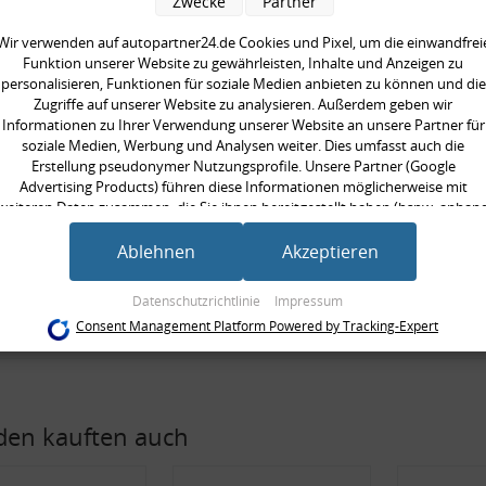
Zwecke
Partner
ät:
Kreuzschliff
Wir verwenden auf autopartner24.de Cookies und Pixel, um die einwandfrei
nzahl:
4
Funktion unserer Website zu gewährleisten, Inhalte und Anzeigen zu
durchmesser [mm]:
280 mm
personalisieren, Funktionen für soziale Medien anbieten zu können und die
Zugriffe auf unserer Website zu analysieren. Außerdem geben wir
scheibendicke [mm]:
22,0 mm
Informationen zu Ihrer Verwendung unserer Website an unsere Partner für
ndurchmesser [mm]:
54 mm
soziale Medien, Werbung und Analysen weiter. Dies umfasst auch die
Erstellung pseudonymer Nutzungsprofile. Unsere Partner (Google
stdicke [mm]:
20 mm
Advertising Products) führen diese Informationen möglicherweise mit
ilig:
mehrteilig
weiteren Daten zusammen, die Sie ihnen bereitgestellt haben (bspw. anhan
eines persönlichen Accounts) oder welche sie im Rahmen Ihrer Nutzung der
neinheit:
Satz
Dienste gesammelt haben (bspw. Nutzungsdaten anderer Geräte). Ihre
Ablehnen
Akzeptieren
gte Stückzahl:
1
Einwilligung zur Nutzung von Cookies und Pixeln können Sie jederzeit
widerrufen, indem Sie auf den Datenschutz-Button links unten klicken und
llerfreigabe:
Special Parts
Datenschutzrichtlinie
Impressum
dort die entsprechenden Anpassungen vornehmen.
Consent Management Platform Powered by Tracking-Expert
Zwecke der Datenverarbeitung durch unsere Partner:
Speichern von oder Zugriff auf Informationen auf einem Endgerät
Verwendung reduzierter Daten zur Auswahl von Werbeanzeigen
Erstellung von Profilen für personalisierte Werbung
en kauften auch
Verwendung von Profilen zur Auswahl personalisierter Werbung
Erstellung von Profilen zur Personalisierung von Inhalten
Verwendung von Profilen zur Auswahl personalisierter Inhalte
Messung der Werbeleistung