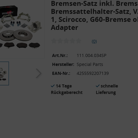
Bremsen-Satz inkl. Bremss
Bremssattelhalter-Satz, V
1, Scirocco, G60-Bremse 
Adapter
(0)
Art.Nr.:
111.004.034SP
Hersteller:
Special Parts
EAN-Nr.:
4255592207139
14 Tage
schnelle
Rückgaberecht
Lieferung