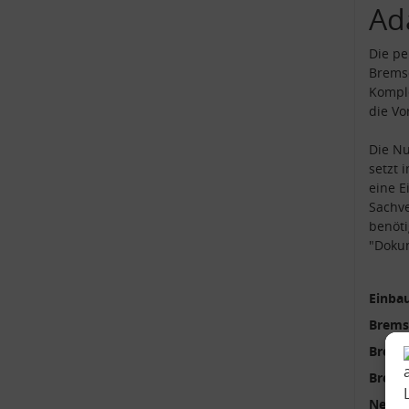
Ad
Die pe
Bremse
Komple
die Vo
Die Nu
setzt 
eine 
Sachve
benöti
"Doku
Einbau
Brems
Brems
Brems
Neutei