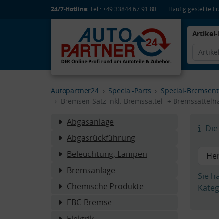
24/7-Hotline:
Tel.: +49 33844 67 91 80
Häufig gestellte 
Artikel-
Autopartner24
Special-Parts
Special-Bremsent
Bremsen-Satz inkl. Bremssattel- + Bremssattelha
Abgasanlage
Die 
Abgasrückführung
Beleuchtung, Lampen
Bremsanlage
Sie h
Chemische Produkte
Kateg
EBC-Bremse
Elektrik