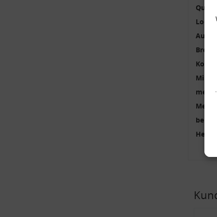
Qualit
Locha
Außen
Brems
Kolbe
Minde
mehrte
Menge
benöti
Herste
Kund