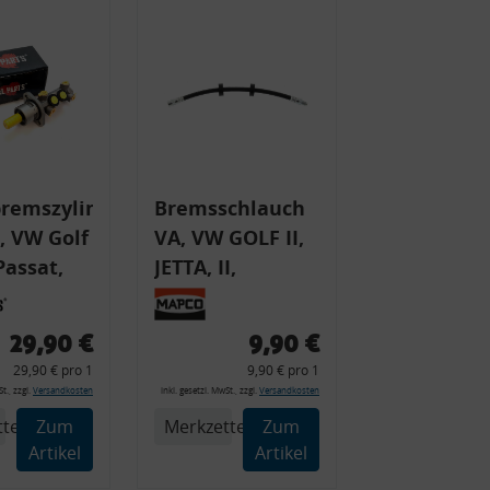
remszylinder-
Bremsschlauch
 VW Golf
VA, VW GOLF II,
 Passat,
JETTA, II,
SCIROCCO,,
enbremse,
AUDI, VW
29,90 €
9,90 €
 mm, ohne
29,90 € pro 1
9,90 € pro 1
t., zzgl.
Versandkosten
inkl. gesetzl. MwSt., zzgl.
Versandkosten
tel
Zum
Merkzettel
Zum
Artikel
Artikel