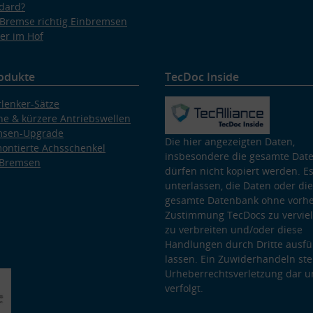
dard?
Bremse richtig Einbremsen
er im Hof
odukte
TecDoc Inside
lenker-Sätze
e & kürzere Antriebswellen
msen-Upgrade
Die hier angezeigten Daten,
ontierte Achsschenkel
insbesondere die gesamte Dat
 Bremsen
dürfen nicht kopiert werden. Es
unterlassen, die Daten oder die
gesamte Datenbank ohne vorhe
Zustimmung TecDocs zu vervielf
zu verbreiten und/oder diese
Handlungen durch Dritte ausfü
lassen. Ein Zuwiderhandeln stel
Urheberrechtsverletzung dar u
verfolgt.