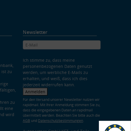
Newsletter
Ich stimme zu, dass meine
enbank,
personenbezogenen Daten genutzt
 ist zu
werden, um werbliche E-Mails zu
erhalten, und weiß, dass ich dies
rige
jederzeit widerrufen kann.
ältigen,
Anmelden
Für den Versand unserer Newsletter nutzen wir
hren zu
rapidmail. Mit Ihrer Anmeldung stimmen Sie zu,
lt eine
dass die eingegebenen Daten an rapidmail
nd wird
übermittelt werden. Beachten Sie bitte auch die
AGB
und
Datenschutzbestimmungen
.