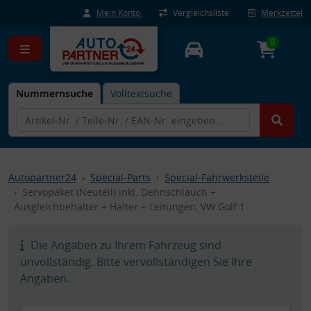
Mein Konto
Vergleichsliste
Merkzettel
0
Nummernsuche
Volltextsuche
Autopartner24
Special-Parts
Special-Fahrwerksteile
Servopaket (Neuteil) inkl. Dehnschlauch +
Ausgleichbehälter + Halter + Leitungen, VW Golf 1
Die Angaben zu Ihrem Fahrzeug sind
unvollständig. Bitte vervollständigen Sie Ihre
Angaben.