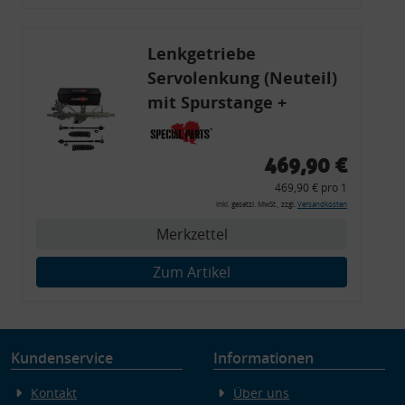
Endgeräteeigenschaften zur Identifikation aktiv abfragen
Lenkgetriebe
Servolenkung (Neuteil)
mit Spurstange +
Lenkmanschetten, VW
Golf 1 Cabrio MK1
469,90 €
469,90 € pro 1
inkl. gesetzl. MwSt., zzgl.
Versandkosten
Merkzettel
Zum Artikel
Kundenservice
Informationen
Kontakt
Über uns