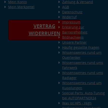
Mein Konto
Zahlung & Versand
Mein Merkzettel
AGB
Datenschutz
Widerruf
Impressum
VERTRAG
Erklärung zur
Barrierefreiheit
WIDERRUFEN
Bildnachweis
Unsere Partner
Häufig gestellte Fragen
Wissenswertes rund um
Querlenker
Wissenswertes rund ums
Fahrwerk
Wissenswertes rund ums
Radlager
Wissenswertes rund um
Kupplungen
Special Parts: Auto-Tuning
bei AUTOPARTNER24
Was ist HPS - High