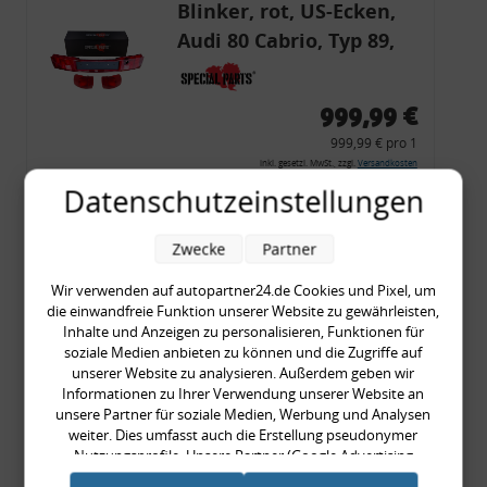
Blinker, rot, US-Ecken,
Audi 80 Cabrio, Typ 89,
OE-Nr.: 8G0945225 +
8G0945225C
999,99 €
999,99 € pro 1
inkl. gesetzl. MwSt., zzgl.
Versandkosten
Datenschutzeinstellungen
Merkzettel
Zum Artikel
Zwecke
Partner
Wir verwenden auf autopartner24.de Cookies und Pixel, um
die einwandfreie Funktion unserer Website zu gewährleisten,
COMING SOON!
Inhalte und Anzeigen zu personalisieren, Funktionen für
soziale Medien anbieten zu können und die Zugriffe auf
Zierleisten- /
unserer Website zu analysieren. Außerdem geben wir
Seitenleisten-Set, Audi
Informationen zu Ihrer Verwendung unserer Website an
unsere Partner für soziale Medien, Werbung und Analysen
80 Cabrio, Coupe, S2, (6x
weiter. Dies umfasst auch die Erstellung pseudonymer
Zierleiste, 2x Kappe,
Nutzungsprofile. Unsere Partner (Google Advertising
389,90 €
Products) führen diese Informationen möglicherweise mit
Clipse,