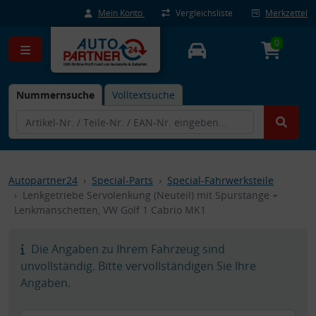
Mein Konto
Vergleichsliste
Merkzettel
0
Nummernsuche
Volltextsuche
Autopartner24
Special-Parts
Special-Fahrwerksteile
Lenkgetriebe Servolenkung (Neuteil) mit Spurstange +
Lenkmanschetten, VW Golf 1 Cabrio MK1
Die Angaben zu Ihrem Fahrzeug sind
unvollständig. Bitte vervollständigen Sie Ihre
Angaben.