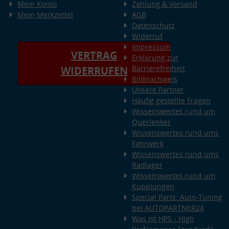
Mein Konto
Zahlung & Versand
Mein Merkzettel
AGB
Datenschutz
Widerruf
Impressum
VERTRAG
Erklärung zur
Barrierefreiheit
WIDERRUFEN
Bildnachweis
Unsere Partner
Häufig gestellte Fragen
Wissenswertes rund um
Querlenker
Wissenswertes rund ums
Fahrwerk
Wissenswertes rund ums
Radlager
Wissenswertes rund um
Kupplungen
Special Parts: Auto-Tuning
bei AUTOPARTNER24
Was ist HPS - High