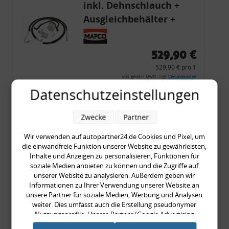
inkl. Dehnschlauch +
Ausgleichbehälter +
Halter + Leitungen, VW
Golf 1
529,90 €
529,90 € pro 1
inkl. gesetzl. MwSt., zzgl.
Versandkosten
Datenschutzeinstellungen
Merkzettel
Zum Artikel
Zwecke
Partner
Wir verwenden auf autopartner24.de Cookies und Pixel, um
die einwandfreie Funktion unserer Website zu gewährleisten,
Achsschenkel
Inhalte und Anzeigen zu personalisieren, Funktionen für
soziale Medien anbieten zu können und die Zugriffe auf
vormontiert, 4 x 100,
unserer Website zu analysieren. Außerdem geben wir
vorne rechts, VW Golf 1,
Informationen zu Ihrer Verwendung unserer Website an
unsere Partner für soziale Medien, Werbung und Analysen
Caddy, Scirocco für 16V /
weiter. Dies umfasst auch die Erstellung pseudonymer
G60 Bremse
Nutzungsprofile. Unsere Partner (Google Advertising
129,90 €
Products) führen diese Informationen möglicherweise mit