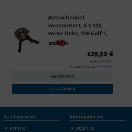
Endgeräteeigenschaften zur Identifikation aktiv abfragen
Achsschenkel
vormontiert, 4 x 100,
vorne links, VW Golf 1,
Caddy, Scirocco für 16V /
G60 Bremse
129,90 €
129,90 € pro 1
inkl. gesetzl. MwSt., zzgl.
Versandkosten
Merkzettel
Zum Artikel
Kundenservice
Informationen
Kontakt
Über uns