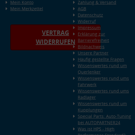
Mein Konto
Zahlung & Versand
Mein Merkzettel
AGB
Datenschutz
Widerruf
Impressum
VERTRAG
Erklärung zur
Barrierefreiheit
WIDERRUFEN
Bildnachweis
Unsere Partner
Häufig gestellte Fragen
Wissenswertes rund um
Querlenker
Wissenswertes rund ums
Fahrwerk
Wissenswertes rund ums
Radlager
Wissenswertes rund um
Kupplungen
Special Parts: Auto-Tuning
bei AUTOPARTNER24
Was ist HPS - High