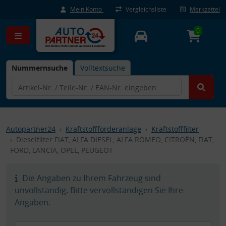
Mein Konto
Vergleichsliste
Merkzettel
0
Nummernsuche
Volltextsuche
Autopartner24
Kraftstoffförderanlage
Kraftstofffilter
Dieselfilter FIAT, ALFA DIESEL, ALFA ROMEO, CITROËN, FIAT,
FORD, LANCIA, OPEL, PEUGEOT
Die Angaben zu Ihrem Fahrzeug sind
unvollständig. Bitte vervollständigen Sie Ihre
Angaben.