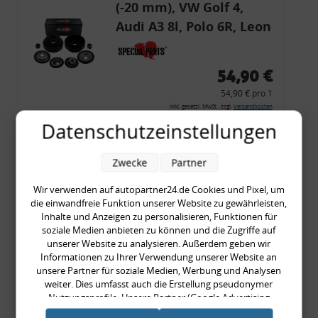
(-20 mm), VW Golf 4,
Audi A3 8l, Polo 6R, Leon
54,90 €
54,90 € pro 1
inkl. gesetzl. MwSt., zzgl.
Versandkosten
Datenschutzeinstellungen
Merkzettel
Zum Artikel
Zwecke
Partner
Wir verwenden auf autopartner24.de Cookies und Pixel, um
die einwandfreie Funktion unserer Website zu gewährleisten,
Rückleuchtenband mit
Inhalte und Anzeigen zu personalisieren, Funktionen für
soziale Medien anbieten zu können und die Zugriffe auf
Blinker, rot, US-Ecken,
unserer Website zu analysieren. Außerdem geben wir
Audi 80 Cabrio, Typ 89,
Informationen zu Ihrer Verwendung unserer Website an
unsere Partner für soziale Medien, Werbung und Analysen
OE-Nr.: 8G0945225 +
weiter. Dies umfasst auch die Erstellung pseudonymer
8G0945225C
Nutzungsprofile. Unsere Partner (Google Advertising
999,99 €
Products) führen diese Informationen möglicherweise mit