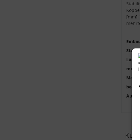
Stabil
Koppel
[mm] 
mehrte
Einbau
Stange
Länge
mehrte
Menge
benöti
Außen
Kund