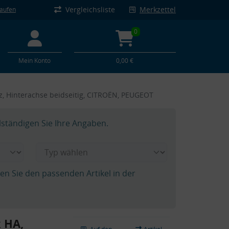
Vergleichsliste
Merkzettel
kaufen
0
Mein Konto
0,00 €
tz, Hinterachse beidseitig, CITROËN, PEUGEOT
lständigen Sie Ihre Angaben.
hen Sie den passenden Artikel in der
k HA,