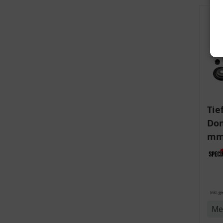
Tie
Dom
mm)
v
Aud
6R,
inkl. g
Me