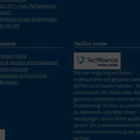
ist HPS - High Performance
dard?
Bremse richtig Einbremsen
er im Hof
odukte
TecDoc Inside
lenker-Sätze
e & kürzere Antriebswellen
msen-Upgrade
Die hier angezeigten Daten,
ontierte Achsschenkel
insbesondere die gesamte Dat
 Bremsen
dürfen nicht kopiert werden. Es
unterlassen, die Daten oder die
gesamte Datenbank ohne vorhe
Zustimmung TecDocs zu vervielf
zu verbreiten und/oder diese
Handlungen durch Dritte ausfü
lassen. Ein Zuwiderhandeln stel
Urheberrechtsverletzung dar u
verfolgt.