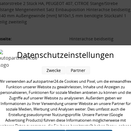
isatorstrebe 2 Stück HA, PEUGEOT 407, CITROE Stange/Strebe
stange Mengeneinheit Satz Einbauposition Hinterachse beidseitig
140 mm Außengewinde [mm] M10x1,5 mm benötigte Stückzahl 1
ilig zweiteilig
seite:
Hinterachse beidseitig
/Strebe:
Koppelstange
Datenschutzeinstellungen
 [mm]:
140 mm
ilig:
zweiteilig
Zwecke
Partner
neinheit:
Satz
gte Stückzahl:
1
Wir verwenden auf autopartner24.de Cookies und Pixel, um die einwandfrei
Funktion unserer Website zu gewährleisten, Inhalte und Anzeigen zu
gewinde [mm]:
M10x1,5 mm
personalisieren, Funktionen für soziale Medien anbieten zu können und die
Zugriffe auf unserer Website zu analysieren. Außerdem geben wir
Informationen zu Ihrer Verwendung unserer Website an unsere Partner für
soziale Medien, Werbung und Analysen weiter. Dies umfasst auch die
Erstellung pseudonymer Nutzungsprofile. Unsere Partner (Google
Advertising Products) führen diese Informationen möglicherweise mit
en kauften auch
weiteren Daten zusammen, die Sie ihnen bereitgestellt haben (bspw. anhan