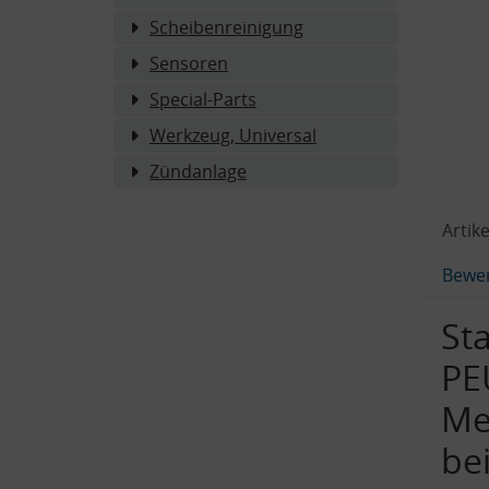
Scheibenreinigung
Sensoren
Special-Parts
Werkzeug, Universal
Zündanlage
Artike
Bewe
Sta
PE
Me
bei