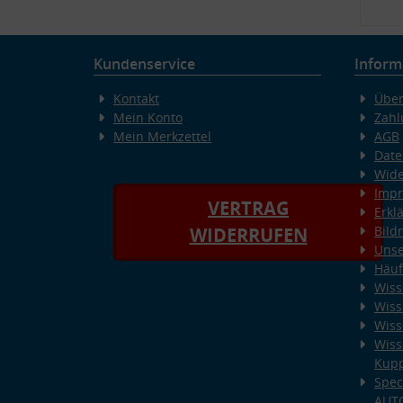
Kundenservice
Inform
Kontakt
Über
Mein Konto
Zahl
Mein Merkzettel
AGB
Date
Wide
Imp
VERTRAG
Erkl
Bild
WIDERRUFEN
Unse
Häuf
Wiss
Wiss
Wiss
Wiss
Kup
Spec
AUT