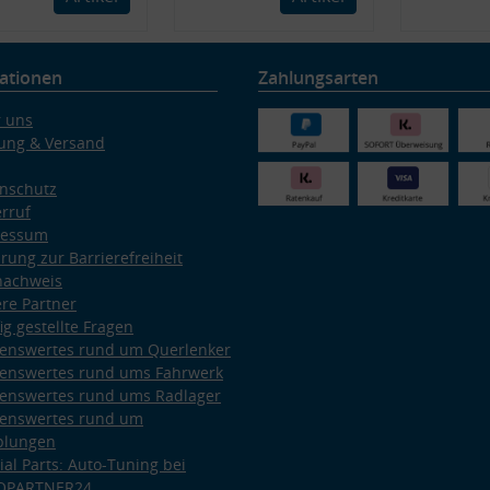
ationen
Zahlungsarten
 uns
ung & Versand
nschutz
rruf
ressum
ärung zur Barrierefreiheit
nachweis
re Partner
ig gestellte Fragen
enswertes rund um Querlenker
enswertes rund ums Fahrwerk
enswertes rund ums Radlager
enswertes rund um
plungen
ial Parts: Auto-Tuning bei
OPARTNER24