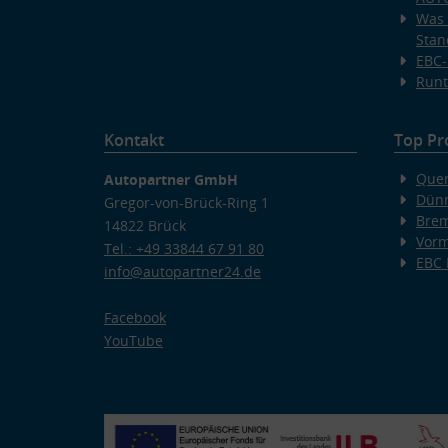
Was 
Stan
EBC-
Runt
Kontakt
Top Pr
Quer
Autopartner GmbH
Dünn
Gregor-von-Brück-Ring 1
Bre
14822 Brück
Vorm
Tel.: +49 33844 67 91 80
EBC
info@autopartner24.de
Facebook
YouTube