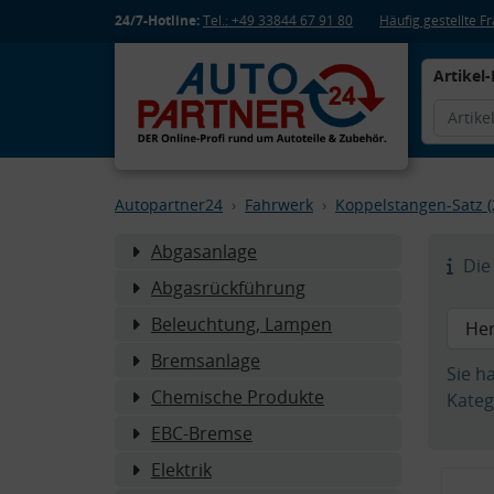
24/7-Hotline:
Tel.: +49 33844 67 91 80
Häufig gestellte 
Artikel-
Autopartner24
Fahrwerk
Koppelstangen-Satz (
Abgasanlage
Die 
Abgasrückführung
Beleuchtung, Lampen
Bremsanlage
Sie h
Chemische Produkte
Kateg
EBC-Bremse
Elektrik