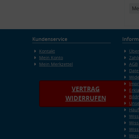
Me
Kundenservice
Inform
Kontakt
Über
Mein Konto
Zahl
Mein Merkzettel
AGB
Date
Wide
Imp
VERTRAG
Erkl
Bild
WIDERRUFEN
Unse
Häuf
Wiss
Wiss
Wiss
Wiss