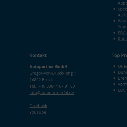
Kup
Spec
AUT
Was 
Stan
EBC-
Runt
Kontakt
Top Pr
Quer
Autopartner GmbH
Dünn
Gregor-von-Brück-Ring 1
Bre
14822 Brück
Vorm
Tel.: +49 33844 67 91 80
EBC
info@autopartner24.de
Facebook
YouTube