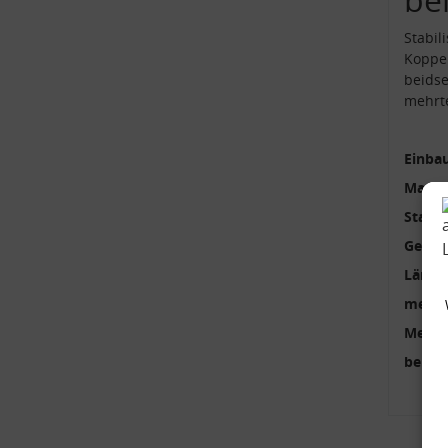
Stabil
Koppel
beidse
mehrte
Einbau
Materi
Stange
Gewin
Länge
mehrte
Menge
benöti