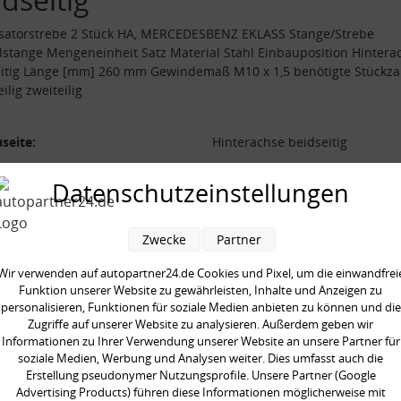
isatorstrebe 2 Stück HA, MERCEDESBENZ EKLASS Stange/Strebe
stange Mengeneinheit Satz Material Stahl Einbauposition Hintera
itig Länge [mm] 260 mm Gewindemaß M10 x 1,5 benötigte Stückza
ilig zweiteilig
seite:
Hinterachse beidseitig
al:
Stahl
Datenschutzeinstellungen
/Strebe:
Koppelstange
demaß:
M10 x 1,5
Zwecke
Partner
 [mm]:
260 mm
ilig:
zweiteilig
Wir verwenden auf autopartner24.de Cookies und Pixel, um die einwandfrei
Funktion unserer Website zu gewährleisten, Inhalte und Anzeigen zu
neinheit:
Satz
personalisieren, Funktionen für soziale Medien anbieten zu können und die
gte Stückzahl:
1
Zugriffe auf unserer Website zu analysieren. Außerdem geben wir
Informationen zu Ihrer Verwendung unserer Website an unsere Partner für
soziale Medien, Werbung und Analysen weiter. Dies umfasst auch die
Erstellung pseudonymer Nutzungsprofile. Unsere Partner (Google
Advertising Products) führen diese Informationen möglicherweise mit