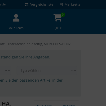
Vergleichsliste
Merkzettel
kaufen
0
Mein Konto
0,00 €
atz, Hinterachse beidseitig, MERCEDES-BENZ
lständigen Sie Ihre Angaben.
hen Sie den passenden Artikel in der
k HA,