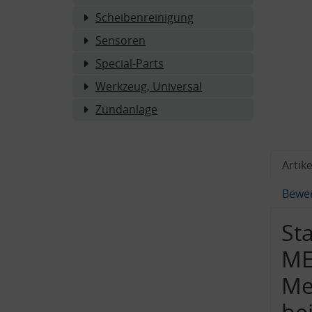
Scheibenreinigung
Sensoren
Special-Parts
Werkzeug, Universal
Zündanlage
Artike
Bewe
Sta
ME
Me
bei