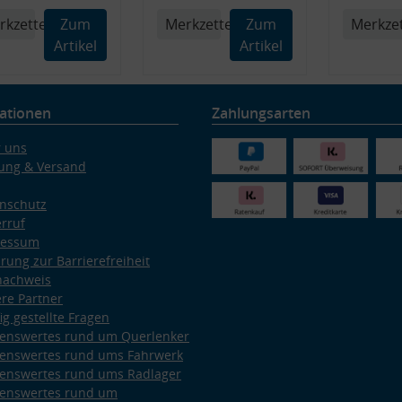
rkzettel
Zum
Merkzettel
Zum
Merkzet
Artikel
Artikel
ationen
Zahlungsarten
 uns
ung & Versand
nschutz
rruf
ressum
ärung zur Barrierefreiheit
nachweis
re Partner
ig gestellte Fragen
enswertes rund um Querlenker
enswertes rund ums Fahrwerk
enswertes rund ums Radlager
enswertes rund um