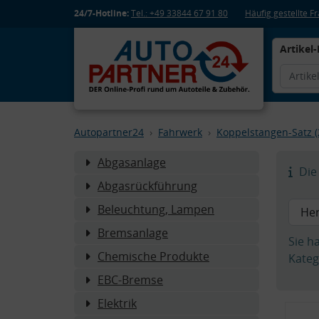
24/7-Hotline:
Tel.: +49 33844 67 91 80
Häufig gestellte 
Artikel-
Autopartner24
Fahrwerk
Koppelstangen-Satz (
Abgasanlage
Die 
Abgasrückführung
Beleuchtung, Lampen
Bremsanlage
Sie h
Chemische Produkte
Kateg
EBC-Bremse
Elektrik