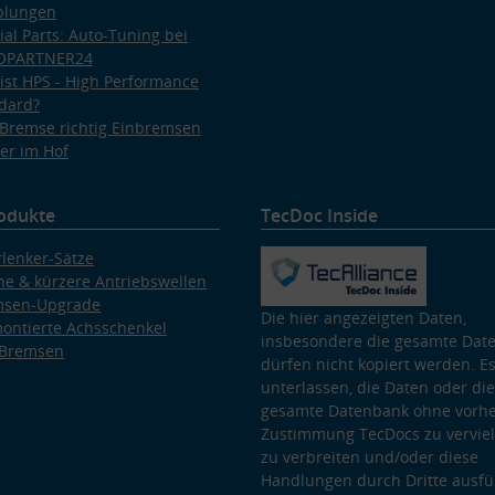
plungen
ial Parts: Auto-Tuning bei
OPARTNER24
ist HPS - High Performance
dard?
Bremse richtig Einbremsen
er im Hof
odukte
TecDoc Inside
lenker-Sätze
e & kürzere Antriebswellen
msen-Upgrade
Die hier angezeigten Daten,
ontierte Achsschenkel
insbesondere die gesamte Dat
 Bremsen
dürfen nicht kopiert werden. Es
unterlassen, die Daten oder die
gesamte Datenbank ohne vorhe
Zustimmung TecDocs zu vervielf
zu verbreiten und/oder diese
Handlungen durch Dritte ausfü