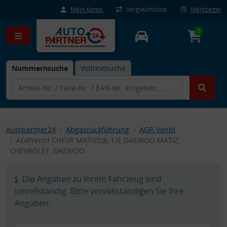
Mein Konto
Vergleichsliste
Merkzettel
0
Nummernsuche
Volltextsuche
Autopartner24
Abgasrückführung
AGR-Ventil
AGRVentil CHEVR MATIZ0,8, 1,0, DAEWOO MATIZ,
CHEVROLET, DAEWOO
Die Angaben zu Ihrem Fahrzeug sind
unvollständig. Bitte vervollständigen Sie Ihre
Angaben.