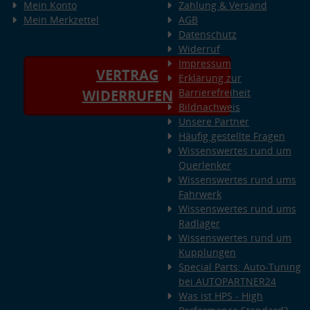
Mein Konto
Zahlung & Versand
Mein Merkzettel
AGB
Datenschutz
Widerruf
Impressum
VERTRAG
Erklärung zur
Barrierefreiheit
WIDERRUFEN
Bildnachweis
Unsere Partner
Häufig gestellte Fragen
Wissenswertes rund um
Querlenker
Wissenswertes rund ums
Fahrwerk
Wissenswertes rund ums
Radlager
Wissenswertes rund um
Kupplungen
Special Parts: Auto-Tuning
bei AUTOPARTNER24
Was ist HPS - High