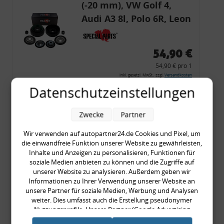
(-20 mm), VW Golf 4,
Audi A3 8l, Polo 6R, Leon
54,90 €
54,90 € pro 1
inkl. gesetzl. MwSt., zzgl.
Versandkosten
Datenschutzeinstellungen
Merkzettel
Zum Artikel
Zwecke
Partner
Wir verwenden auf autopartner24.de Cookies und Pixel, um
die einwandfreie Funktion unserer Website zu gewährleisten,
Rückleuchtenband mit
Inhalte und Anzeigen zu personalisieren, Funktionen für
soziale Medien anbieten zu können und die Zugriffe auf
Blinker, rot, US-Ecken,
unserer Website zu analysieren. Außerdem geben wir
Audi 80 Cabrio, Typ 89,
Informationen zu Ihrer Verwendung unserer Website an
unsere Partner für soziale Medien, Werbung und Analysen
OE-Nr.: 8G0945225 +
weiter. Dies umfasst auch die Erstellung pseudonymer
8G0945225C
Nutzungsprofile. Unsere Partner (Google Advertising
999,99 €
Products) führen diese Informationen möglicherweise mit