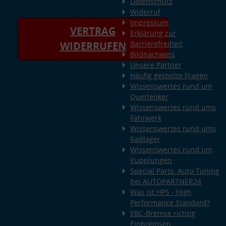
Datenschutz
Widerruf
Impressum
VERTRAG
Erklärung zur
Barrierefreiheit
WIDERRUFEN
Bildnachweis
Unsere Partner
Häufig gestellte Fragen
Wissenswertes rund um
Querlenker
Wissenswertes rund ums
Fahrwerk
Wissenswertes rund ums
Radlager
Wissenswertes rund um
Kupplungen
Special Parts: Auto-Tuning
bei AUTOPARTNER24
Was ist HPS - High
Performance Standard?
EBC-Bremse richtig
Einbremsen