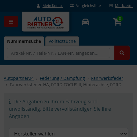
Mein Konto
Vergleichsliste
Merkzettel
0
Nummernsuche
Volltextsuche
Autopartner24
Federung / Dämpfung
Fahrwerksfeder
Fahrwerksfeder HA, FORD FOCUS II, Hinterachse, FORD
Die Angaben zu Ihrem Fahrzeug sind
unvollständig. Bitte vervollständigen Sie Ihre
Angaben.