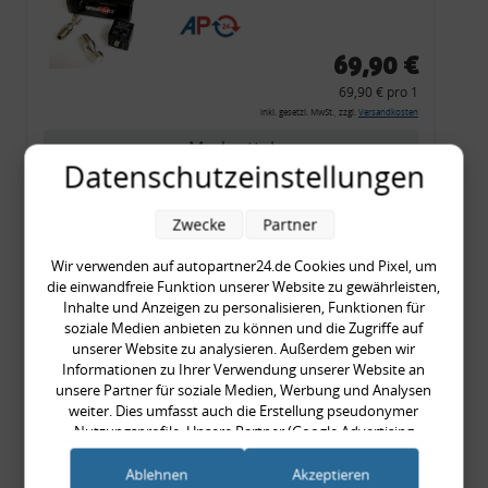
CF 14
69,90 €
69,90 € pro 1
inkl. gesetzl. MwSt., zzgl.
Versandkosten
Merkzettel
Datenschutzeinstellungen
Zum Artikel
Zwecke
Partner
Wir verwenden auf autopartner24.de Cookies und Pixel, um
Rückleuchtenband mit
die einwandfreie Funktion unserer Website zu gewährleisten,
Inhalte und Anzeigen zu personalisieren, Funktionen für
Blinker, rot, US-Ecken,
soziale Medien anbieten zu können und die Zugriffe auf
Audi 80 Cabrio, Typ 89,
unserer Website zu analysieren. Außerdem geben wir
OE-Nr.: 8G0945225 +
Informationen zu Ihrer Verwendung unserer Website an
unsere Partner für soziale Medien, Werbung und Analysen
8G0945225C
weiter. Dies umfasst auch die Erstellung pseudonymer
999,99 €
Nutzungsprofile. Unsere Partner (Google Advertising
999,99 € pro 1
Products) führen diese Informationen möglicherweise mit
inkl. gesetzl. MwSt., zzgl.
Versandkosten
weiteren Daten zusammen, die Sie ihnen bereitgestellt haben
Ablehnen
Akzeptieren